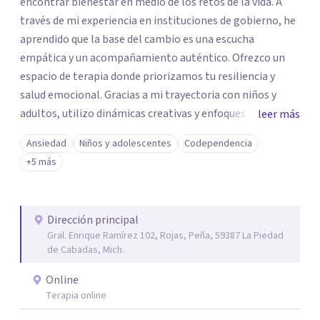
encontrar bienestar en medio de los retos de la vida. A
través de mi experiencia en instituciones de gobierno, he
aprendido que la base del cambio es una escucha
empática y un acompañamiento auténtico. ​Ofrezco un
espacio de terapia donde priorizamos tu resiliencia y
salud emocional. Gracias a mi trayectoria con niños y
adultos, utilizo dinámicas creativas y enfoques adaptados
leer más
a tus necesidades específicas. Estoy aquí para escucharte
Ansiedad
Niños y adolescentes
Codependencia
y brindarte las herramientas necesarias para fortalecer
+5 más
tu paz mental.
Dirección principal
Gral. Enrique Ramírez 102, Rojas, Peña, 59387 La Piedad
de Cabadas, Mich.
Online
Terapia online