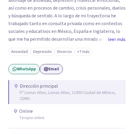
abordaje de ansiedad, depresión y malestar emocional,
así como en procesos de cambio, crisis personales, duelos
y búsqueda de sentido. A lo largo de mi trayectoria he
trabajado tanto en consulta privada como en contextos
sociales y educativos en México, España e Inglaterra, lo
que me ha permitido desarrollar una mirada amplia,
leer más
sensible y profundamente humana del sufrimiento
Ansiedad
Depresión
Divorcio
+7 más
psicológico. Trabajo desde un enfoque integral que
combina la Psicología Existencial, la Logoterapia, el
WhatsApp
Email
Análisis Conductual y la Terapia Dialéctico Conductual.
Este enfoque me permite acompañar de manera efectiva
a personas que atraviesan ansiedad persistente, estados
Dirección principal
P.º Lomas Altas, Lomas Altas, 11950 Ciudad de México,
depresivos, agotamiento emocional, pensamientos
CDMX
negativos recurrentes o dificultades para regular sus
emociones, integrando herramientas basadas en
Online
evidencia con una comprensión profunda de la historia y
Terapia online
el contexto de cada persona.