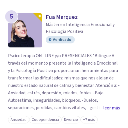
5
Fua Marquez
Máster en Inteligencia Emocional y
Psicología Positiva
Verificado
Pscicoterapia ON- LINE y/o PRESENCIALES *Bilingüe A
través del momento presente la Inteligencia Emocional
y la Psicología Positiva proporcionan herramientas para
transformar las dificultades; mismas que nos alejan de
nuestro estado natural de calma y bienestar. Atención a: -
Ansiedad, estrés, depresión, miedos, fobias. -Baja
Autoestima, inseguridades, bloqueos. -Duelos,
separaciones, perdidas, cambios vitales, gestión de
leer más
emociones, tristeza, ira, soledad. Si deseas resolver una
Ansiedad
Codependencia
Divorcio
+7 más
situación determinada o realizar cambios en tu vida, el