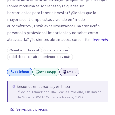
la vida moderna te sobrepasa y te quedas sin
herramientas para tener bienestar? ¿Sientes que la
mayoría del tiempo estás viviendo en "modo
automático"? ¿Estás experimentando una transición
personal o profesional importante y no sabes cómo
atravesarla? ¿Te sientes abrumado/a con el ritmo de tu
leer más
día a día y te preguntas si hay una mejor manera de vivir?
Orientación laboral
Codependencia
¿Aunque no estás deprimido/a sientes que te gustaría
Habilidades de afrontamiento
+7 más
potenciar tu capacidad de bienestar? Hola, Soy
Mariangela Rodriguez Badel. Uno de mis propósitos de
Teléfono
WhatsApp
Email
vida es impactar positivamente la vida de jóvenes y
adultos. Lo hago entendiendo el “mundo” que es cada
uno/a y acompañándolo/as a encontrar herramientas
Sesiones en persona y en línea
P.º de los Tamarindos 384, Granjas Palo Alto, Cuajimalpa
que les permitan conectar con su vida de maneras
de Morelos, 05110 Ciudad de México, CDMX
diferentes y avanzar hacia donde lo necesitan. Hago
procesos de terapia y coaching individual en línea o de
Servicios y precios
manera presencial en la Ciudad de México.