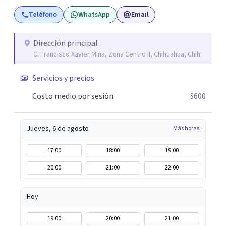
asesoramiento profesional será la clave para encontrar
Teléfono
WhatsApp
Email
las herramientas adecuadas para superar tanto la
dificultad actual como para las que se vayan presentando
a lo largo de tu vida. Realizar la correcta gestión de las
Dirección principal
C. Francisco Xavier Mina, Zona Centro II, Chihuahua, Chih.
mismas de manera consciente y sana evita que se queden
abiertas y sean el origen de malestares permanentes o
Servicios y precios
futuros conflictos. Inteligencia Emocional Fúa I.
Márquez Master en Inteligencia Emocional Universidad
Costo medio por sesión
$600
Internacional de La Rioja España
Jueves, 6 de agosto
Más horas
17:00
18:00
19:00
20:00
21:00
22:00
Hoy
19:00
20:00
21:00