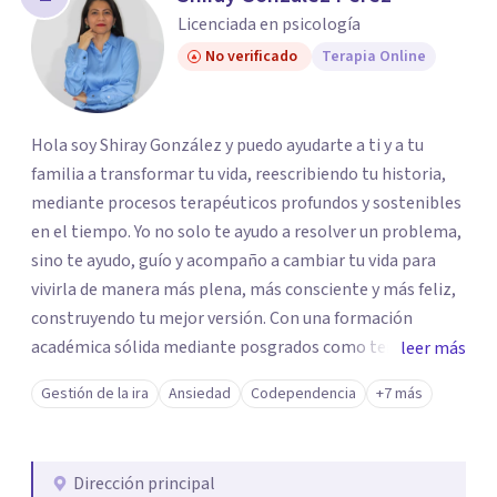
los profesionales que más se ajustan a tus
Licenciada en psicología
necesidades.
No verificado
Terapia Online
Responder cuestionario
Hola soy Shiray González y puedo ayudarte a ti y a tu
familia a transformar tu vida, reescribiendo tu historia,
mediante procesos terapéuticos profundos y sostenibles
en el tiempo. Yo no solo te ayudo a resolver un problema,
sino te ayudo, guío y acompaño a cambiar tu vida para
vivirla de manera más plena, más consciente y más feliz,
construyendo tu mejor versión. Con una formación
académica sólida mediante posgrados como terapeuta
leer más
breve, familiar e infantil, así como con respaldo
Gestión de la ira
Ansiedad
Codependencia
+7 más
profesional y experiencia clínica de más de 26 años y
personal te acompaño en el proceso con empatía
auténtica y comunicación clara y directa para darte
Dirección principal
seguridad emocional y una dirección firme de tu proceso