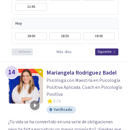
21:45
Hoy
18:00
18:55
19:50
Más días
Anterior
Siguiente
14
Mariangela Rodriguez Badel
Psicóloga con Maestría en Psicología
Positiva Aplicada. Coach en Psicología
Positiva
5
/ 5
Verificado
¿Tu vida se ha convertido en una serie de obligaciones
pero te falta encontrar un mayor propósito? ¿Sientes que