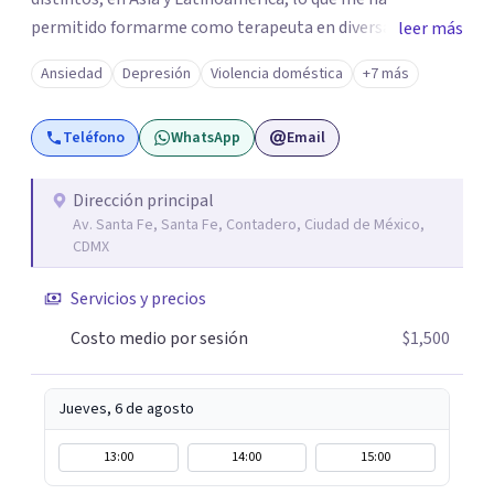
permitido formarme como terapeuta en diversas
leer más
técnicas e idiomas y trabajar con personas de un amplio
Ansiedad
Depresión
Violencia doméstica
+7 más
espectro de culturas, historias y profesiones. Al ser
promotora de Mindfulness como habilitador para una
Teléfono
WhatsApp
Email
vida más satisfactoria, mi proceso de psicoterapia se
apoya en cimientos de Conciencia Plena y Compasión
para explorar tus procesos mentales y emocionales con
Dirección principal
Av. Santa Fe, Santa Fe, Contadero, Ciudad de México,
mayor claridad, perspectiva y amabilidad.
CDMX
Servicios y precios
Costo medio por sesión
$1,500
Jueves, 6 de agosto
13:00
14:00
15:00