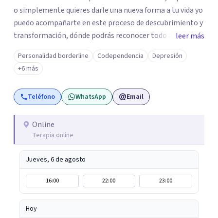
o simplemente quieres darle una nueva forma a tu vida yo
puedo acompañarte en este proceso de descubrimiento y
transformación, dónde podrás reconocer todo aquello
leer más
que te ha aqueja. Así que si buscas un espacio de compañía
Personalidad borderline
Codependencia
Depresión
seguro respetuoso y fraternal yo puedo acompañarte.
+6 más
Teléfono
WhatsApp
Email
Online
Terapia online
Jueves, 6 de agosto
16:00
22:00
23:00
Hoy