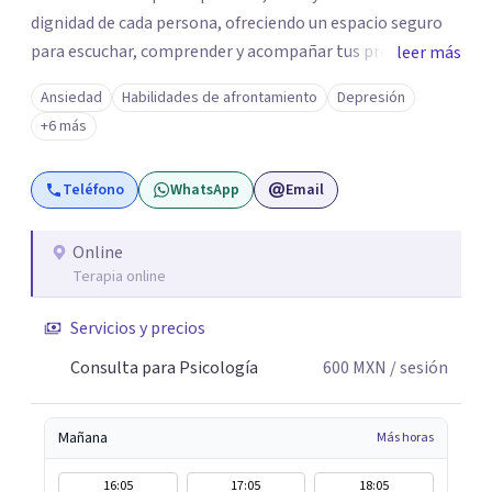
dignidad de cada persona, ofreciendo un espacio seguro
para escuchar, comprender y acompañar tus procesos
leer más
emocionales a tu propio ritmo. Creo firmemente en la
Ansiedad
Habilidades de afrontamiento
Depresión
importancia de construir juntos herramientas que
+6 más
fortalezcan el bienestar, la autonomía y el sentido de
vida. Será un gusto acompañarte en este proceso. Quedo
Teléfono
WhatsApp
Email
atento para resolver cualquier duda y acordar una cita. Un
abrazo, Pedro Gilberto Lobato Cruz Psicólogo
Online
Terapia online
Servicios y precios
Consulta para Psicología
600
MXN
/ sesión
Mañana
Más horas
16:05
17:05
18:05