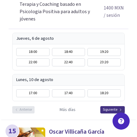
Terapia y Coaching basado en
Adicionalmente enseño herramientas de psicología
1400
MXN
Psicologia Positiva para adultos y
positiva y bienestar a grupos y equipos.
/ sesión
jóvenes
Jueves, 6 de agosto
18:00
18:40
19:20
22:00
22:40
23:20
Lunes, 10 de agosto
17:00
17:40
18:20
Más días
Anterior
Siguiente
15
Oscar Villicaña García