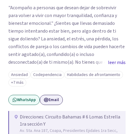
"Acompaño a personas que desean dejar de sobrevivir
para volver a vivir con mayor tranquilidad, confianza y
bienestar emocional." ¿Sientes que llevas demasiado
tiempo intentando estar bien, pero algo dentro de ti
sigue doliendo? La ansiedad, el estrés, una pérdida, los
conflictos de pareja o los cambios de vida pueden hacerte
sentir agotado(a), confundido(a) o incluso
desconectado(a) de ti mismo(a). No tienes que enfrentar
leer más
este proceso en soledad. Te ofrezco un espacio seguro,
Ansiedad
Codependencia
Habilidades de afrontamiento
libre de juicios y basado en la empatía, el respeto y la
+7 más
confidencialidad, donde juntos comprenderemos qué está
ocurriendo y trabajaremos con herramientas respaldadas
WhatsApp
Email
por la evidencia para ayudarte a recuperar tu bienestar.
Acompaño a adolescentes (desde los 17 años), adultos y
parejas que desean superar la ansiedad, la depresión, el
Direcciones: Circuito Bahamas # 6 Lomas Estrella
1ra sección Y
estrés, los duelos, fortalecer su autoestima, establecer
Av. Sta. Ana 187, Coapa, Presidentes Ejidales 1ra Secc,
límites saludables, mejorar sus relaciones y afrontar los