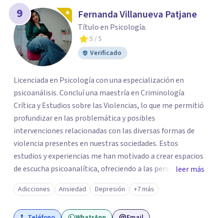
9
Fernanda Villanueva Patjane
Título en Psicología.
5
/ 5
Verificado
Licenciada en Psicología con una especialización en
psicoanálisis. Concluí una maestría en Criminología
Crítica y Estudios sobre las Violencias, lo que me permitió
profundizar en las problemática y posibles
intervenciones relacionadas con las diversas formas de
violencia presentes en nuestras sociedades. Estos
estudios y experiencias me han motivado a crear espacios
de escucha psicoanalítica, ofreciendo a las personas la
leer más
oportunidad de hablar sobre aquello que les causa
Adicciones
Ansiedad
Depresión
+7 más
padecimiento y buscar diversas formas de abordaje y
acompañamiento.
Teléfono
WhatsApp
Email