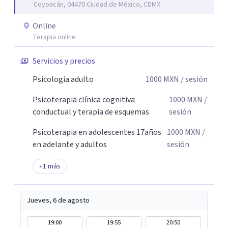
Coyoacán, 04470 Ciudad de México, CDMX
desafíos de la vida con mayor seguridad y equilibrio. Será
un privilegio acompañarte en este camino hacia una vida
Online
con mayor bienestar y tranquilidad.
Terapia online
Servicios y precios
Psicología adulto
1000
MXN
/ sesión
Psicoterapia clínica cognitiva
1000
MXN
/
conductual y terapia de esquemas
sesión
Psicoterapia en adolescentes 17años
1000
MXN
/
en adelante y adultos
sesión
+
1
más
Jueves, 6 de agosto
19:00
19:55
20:50