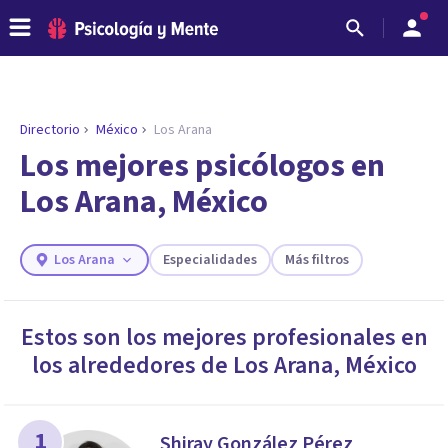
Directorio
México
Los Arana
Los mejores psicólogos en
Los Arana, México
Los Arana
Especialidades
Más filtros
Estos son los mejores profesionales en
los alrededores de
Los Arana
,
México
ENCONTRAR MI TERAPEUTA
¿Necesitas ayuda para encontrar el
psicólogo adecuado?
Responde a unas breves preguntas y te ofreceremos
1
Shiray González Pérez