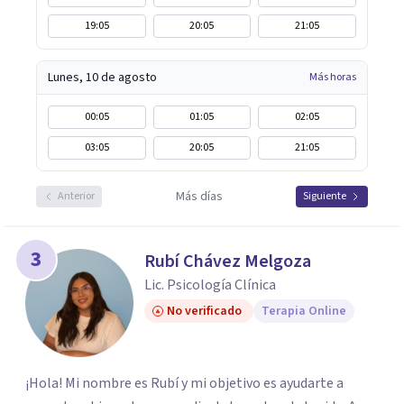
19:05
20:05
21:05
Lunes, 10 de agosto
Más horas
00:05
01:05
02:05
03:05
20:05
21:05
Más días
Anterior
Siguiente
3
Rubí Chávez Melgoza
Lic. Psicología Clínica
No verificado
Terapia Online
¡Hola! Mi nombre es Rubí y mi objetivo es ayudarte a