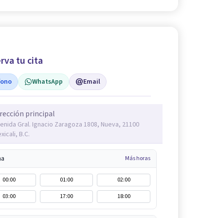
rva tu cita
fono
WhatsApp
Email
rección principal
enida Gral. Ignacio Zaragoza 1808, Nueva, 21100
xicali, B.C.
na
Más horas
00:00
01:00
02:00
03:00
17:00
18:00