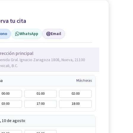
rva tu cita
fono
WhatsApp
Email
rección principal
enida Gral. Ignacio Zaragoza 1808, Nueva, 21100
xicali, B.C.
na
Más horas
00:00
01:00
02:00
03:00
17:00
18:00
, 10 de agosto