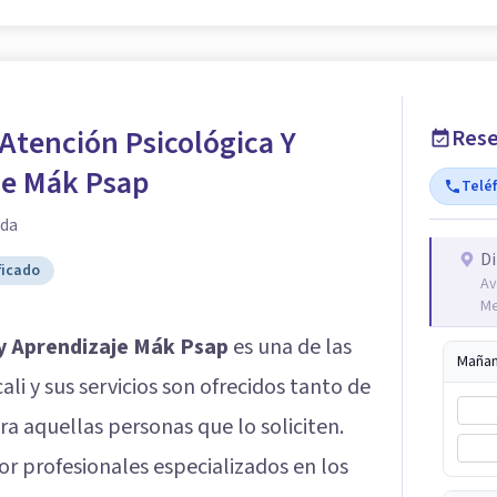
Atención Psicológica Y
Rese
je Mák Psap
Telé
ada
Di
ficado
Av
Me
 y Aprendizaje Mák Psap
es una de las
Maña
i y sus servicios son ofrecidos tanto de
a aquellas personas que lo soliciten.
r profesionales especializados en los