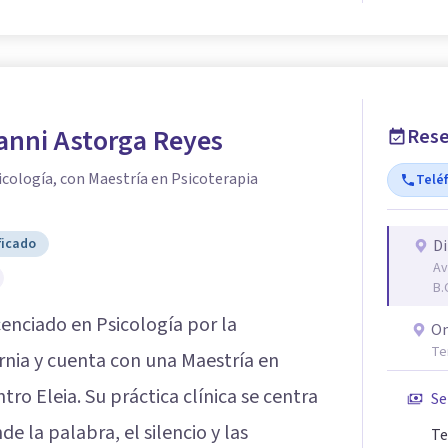
anni Astorga Reyes
Rese
icología, con Maestría en Psicoterapia
Telé
ficado
Di
Av
B.
cenciado en Psicología por la
On
Te
rnia y cuenta con una Maestría en
tro Eleia. Su práctica clínica se centra
Se
e la palabra, el silencio y las
Te