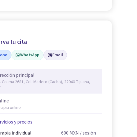
rva tu cita
fono
WhatsApp
Email
rección principal
. Colima 2681, Col. Madero (Cacho), 22040 Tijuana,
C.
line
rapia online
rvicios y precios
rapia individual
600
MXN
/ sesión