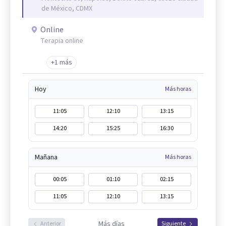
de México, CDMX
Online
Terapia online
+1 más
Hoy
Más horas
11:05
12:10
13:15
14:20
15:25
16:30
Mañana
Más horas
00:05
01:10
02:15
11:05
12:10
13:15
Más días
Anterior
Siguiente