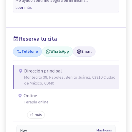
Me ayudó sentirme segura en mi misma...
Leer más
Reserva tu cita
Teléfono
WhatsApp
Email
Dirección principal
Montecito 38, Nápoles, Benito Juárez, 03810 Ciudad
de México, CDMX
Online
Terapia online
+1 más
Hoy
Más horas