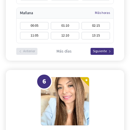
Mañana
Más horas
00:05
01:10
02:15
11:05
12:10
13:15
Más días
Anterior
Siguiente
6