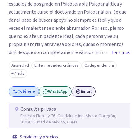
estudios de posgrado en Psicoterapia Psicoanalítica y
actualmente curso el doctorado en Psicoanálisis. Sé que
dar el paso de buscar apoyo no siempre es fácil y que a
veces el malestar se siente abrumador. Por eso, pienso
que no existe un paciente ideal, cada persona vive su
propia historia y atraviesa dolores, dudas o momentos
difíciles que son completamente válidos. En consulta, mi
leer más
intención es ofrecerte un espacio humano y seguro, en el
Ansiedad
Enfermedades crónicas
Codependencia
que sientas la confianza para expresarte y sentir. Nos
+7 más
daremos el tiempo de ir recorriendo tu historia de vida,
identificando con calma de dónde viene aquello que hoy
Teléfono
WhatsApp
Email
pesa haciendo consciente el origen, tus emociones y
experiencias, tanto pasadas como presentes. Es un lugar
para comprender mejor tu mundo interno o cualquier
Consulta privada
Ernesto Elorduy 76, Guadalupe Inn, Álvaro Obregón,
situación que estés atravesando. Acompañarte en lo que
01020 Ciudad de México, CDMX
sientes es el primer paso para darle un nuevo sentido a
las cosas, aprender a mirar tus emociones con más
Servicios y precios