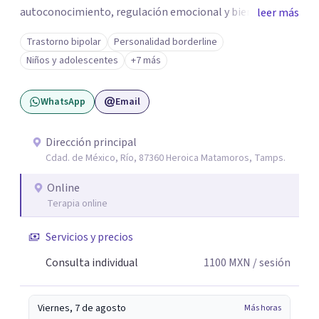
autoconocimiento, regulación emocional y bienestar.
leer más
Trabajo desde un enfoque integrativo que combina
Trastorno bipolar
Personalidad borderline
psicoanálisis, terapia somática y de trauma, psicología
Niños y adolescentes
+7 más
corporal, Mentalization Based Therapy (MBT),
hipnoterapia y respiración neurodinámica, integrando
WhatsApp
Email
actualmente la Psicología Analítica Junguiana. Mi
abordaje también incorpora perspectivas interculturales,
ecopsicología y el trabajo simbólico con el inconsciente,
Dirección principal
Cdad. de México, Río, 87360 Heroica Matamoros, Tamps.
entendiendo que cada proceso terapéutico es único y
requiere una mirada personalizada.
Online
Terapia online
Servicios y precios
Consulta individual
1100
MXN
/ sesión
Viernes, 7 de agosto
Más horas