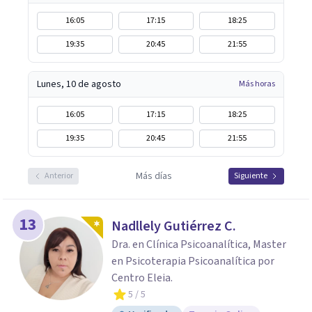
16:05
17:15
18:25
19:35
20:45
21:55
Lunes, 10 de agosto
Más horas
16:05
17:15
18:25
19:35
20:45
21:55
Más días
Anterior
Siguiente
13
Nadllely Gutiérrez C.
Dra. en Clínica Psicoanalítica, Master
en Psicoterapia Psicoanalítica por
Centro Eleia.
5
/ 5