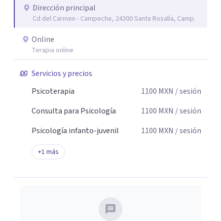
Dirección principal
seguridad emocional y una dirección firme de tu proceso
Cd del Carmen - Campeche, 24300 Santa Rosalía, Camp.
de cambio.
Online
Terapia online
Servicios y precios
Psicoterapia
1100
MXN
/ sesión
Consulta para Psicología
1100
MXN
/ sesión
Psicología infanto-juvenil
1100
MXN
/ sesión
+
1
más