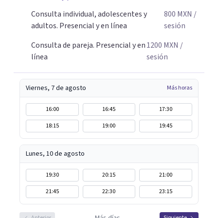
amabilidad e ir soltando de a poco las cargas que llevas
Consulta individual, adolescentes y
800
MXN
/
día a día. Si buscas un espacio donde sentirte escuchado o
adultos. Presencial y en línea
sesión
escuchada y reencontrarte contigo y tu tranquilidad, aquí
estoy para acompañarte en tu proceso.
Consulta de pareja. Presencial y en
1200
MXN
/
línea
sesión
Viernes, 7 de agosto
Más horas
16:00
16:45
17:30
18:15
19:00
19:45
Lunes, 10 de agosto
19:30
20:15
21:00
21:45
22:30
23:15
Anterior
Siguiente