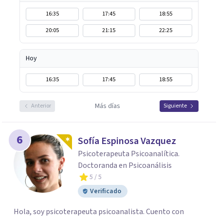
16:35
17:45
18:55
20:05
21:15
22:25
Hoy
16:35
17:45
18:55
Más días
Anterior
Siguiente
6
Sofía Espinosa Vazquez
Psicoterapeuta Psicoanalítica.
Doctoranda en Psicoanálisis
5
/ 5
Verificado
Hola, soy psicoterapeuta psicoanalista. Cuento con