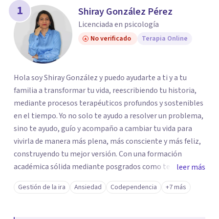
1
Shiray González Pérez
Licenciada en psicología
No verificado
Terapia Online
Hola soy Shiray González y puedo ayudarte a ti y a tu
familia a transformar tu vida, reescribiendo tu historia,
mediante procesos terapéuticos profundos y sostenibles
en el tiempo. Yo no solo te ayudo a resolver un problema,
sino te ayudo, guío y acompaño a cambiar tu vida para
vivirla de manera más plena, más consciente y más feliz,
construyendo tu mejor versión. Con una formación
académica sólida mediante posgrados como terapeuta
leer más
breve, familiar e infantil, así como con respaldo
Gestión de la ira
Ansiedad
Codependencia
+7 más
profesional y experiencia clínica de más de 26 años y
personal te acompaño en el proceso con empatía
auténtica y comunicación clara y directa para darte