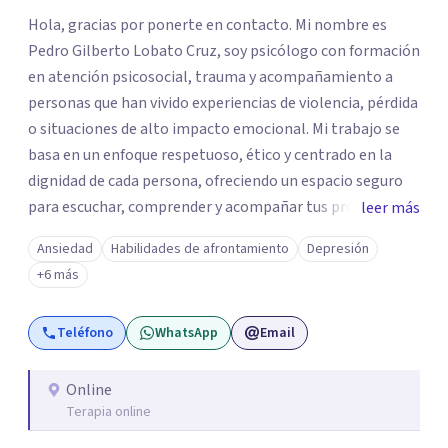
Hola, gracias por ponerte en contacto. Mi nombre es
Pedro Gilberto Lobato Cruz, soy psicólogo con formación
en atención psicosocial, trauma y acompañamiento a
personas que han vivido experiencias de violencia, pérdida
o situaciones de alto impacto emocional. Mi trabajo se
basa en un enfoque respetuoso, ético y centrado en la
dignidad de cada persona, ofreciendo un espacio seguro
para escuchar, comprender y acompañar tus procesos
leer más
emocionales a tu propio ritmo. Creo firmemente en la
Ansiedad
Habilidades de afrontamiento
Depresión
importancia de construir juntos herramientas que
+6 más
fortalezcan el bienestar, la autonomía y el sentido de
vida. Será un gusto acompañarte en este proceso. Quedo
Teléfono
WhatsApp
Email
atento para resolver cualquier duda y acordar una cita. Un
abrazo, Pedro Gilberto Lobato Cruz Psicólogo
Online
Terapia online