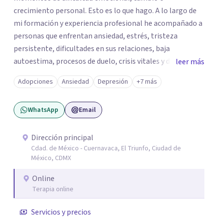
crecimiento personal. Esto es lo que hago. A lo largo de
mi formación y experiencia profesional he acompañado a
personas que enfrentan ansiedad, estrés, tristeza
persistente, dificultades en sus relaciones, baja
autoestima, procesos de duelo, crisis vitales y desafíos
leer más
relacionados con la adaptación a nuevas etapas de la vida.
Adopciones
Ansiedad
Depresión
+7 más
Mi enfoque se basa en la escucha empática, el respeto por
la historia de cada persona y el trabajo conjunto para
WhatsApp
Email
desarrollar herramientas que favorezcan el bienestar
emocional y una mejor calidad de vida. Creo firmemente
que buscar ayuda psicológica es un acto de valentía y
Dirección principal
Cdad. de México - Cuernavaca, El Triunfo, Ciudad de
autocuidado. Mi objetivo es acompañarte para que puedas
México, CDMX
comprender mejor lo que estás viviendo, fortalecer tus
recursos personales y construir una vida más plena y
Online
congruente con tus necesidades y valores.
Terapia online
Servicios y precios