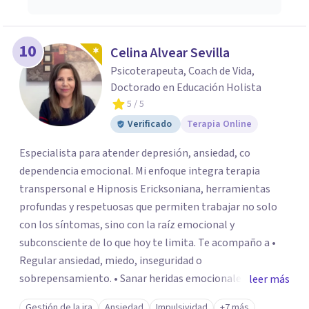
10
Celina Alvear Sevilla
Psicoterapeuta, Coach de Vida,
Doctorado en Educación Holista
5
/ 5
Verificado
Terapia Online
Especialista para atender depresión, ansiedad, co
dependencia emocional. Mi enfoque integra terapia
transpersonal e Hipnosis Ericksoniana, herramientas
profundas y respetuosas que permiten trabajar no solo
con los síntomas, sino con la raíz emocional y
subconsciente de lo que hoy te limita. Te acompaño a •
Regular ansiedad, miedo, inseguridad o
sobrepensamiento. • Sanar heridas emocionales y
leer más
fortalecer tu autoestima. . Comprender por qué repites
Gestión de la ira
Ansiedad
Impulsividad
+7 más