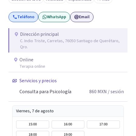
ciertos patrones o emociones. Puedes superar lo que te
preocupa y lograr tus objetivos más pronto de lo que
Teléfono
WhatsApp
Email
imaginas. Contáctame por Wahtsapp. Puedo ayudarte.
Dirección principal
C. Indio Triste, Carretas, 76050 Santiago de Querétaro,
Qro.
Online
Terapia online
Servicios y precios
Consulta para Psicología
860
MXN
/ sesión
Viernes, 7 de agosto
15:00
16:00
17:00
18:00
19:00