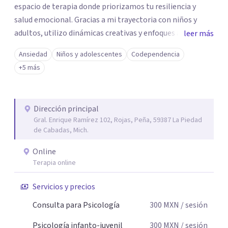
espacio de terapia donde priorizamos tu resiliencia y
salud emocional. Gracias a mi trayectoria con niños y
adultos, utilizo dinámicas creativas y enfoques adaptados
leer más
a tus necesidades específicas. Estoy aquí para escucharte
Ansiedad
Niños y adolescentes
Codependencia
y brindarte las herramientas necesarias para fortalecer
+5 más
tu paz mental.
Dirección principal
Gral. Enrique Ramírez 102, Rojas, Peña, 59387 La Piedad
de Cabadas, Mich.
Online
Terapia online
Servicios y precios
Consulta para Psicología
300
MXN
/ sesión
Psicología infanto-juvenil
300
MXN
/ sesión