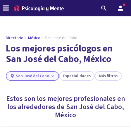
Directorio
México
San José del Cabo
ENCONTRAR MI TERAPEUTA
¿Necesitas ayuda para encontrar el
Los mejores psicólogos en
psicólogo adecuado?
San José del Cabo, México
Responde a unas breves preguntas y te ofreceremos
los profesionales que más se ajustan a tus
necesidades.
San José del Cabo
Especialidades
Más filtros
Responder cuestionario
Estos son los mejores profesionales en
los alrededores de
San José del Cabo
,
México