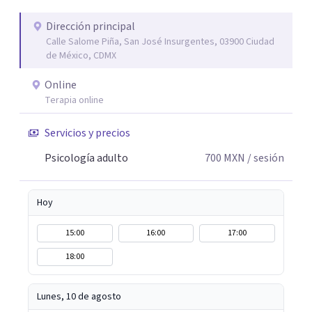
adaptando cada proceso a tu historia, personalidad y
ritmo. A veces, recuperar el equilibrio no significa tener
Dirección principal
Calle Salome Piña, San José Insurgentes, 03900 Ciudad
todas las respuestas, sino encontrar un espacio seguro
de México, CDMX
para comprender lo que sentimos y volver a nosotros
mismos. Si buscas apoyo profesional para ansiedad,
Online
bienestar emocional o dificultades personales, será un
Terapia online
gusto acompañarte en este proceso.
Servicios y precios
Psicología adulto
700
MXN
/ sesión
Hoy
15:00
16:00
17:00
18:00
Lunes, 10 de agosto