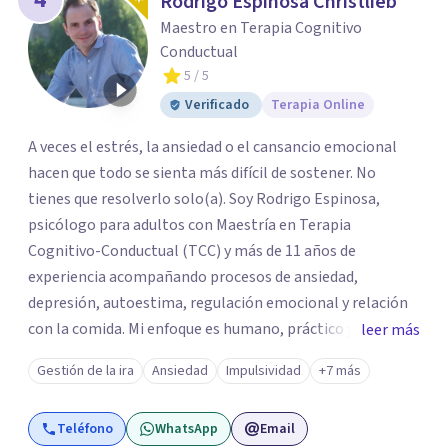
Rodrigo Espinosa Christlieb
Maestro en Terapia Cognitivo
Conductual
5
/ 5
Verificado
Terapia Online
A veces el estrés, la ansiedad o el cansancio emocional
hacen que todo se sienta más difícil de sostener. No
tienes que resolverlo solo(a). Soy Rodrigo Espinosa,
psicólogo para adultos con Maestría en Terapia
Cognitivo-Conductual (TCC) y más de 11 años de
experiencia acompañando procesos de ansiedad,
depresión, autoestima, regulación emocional y relación
con la comida. Mi enfoque es humano, práctico y sin
leer más
tecnicismos: ayudarte a entender qué te pasa y encontrar
Gestión de la ira
Ansiedad
Impulsividad
+7 más
herramientas reales que puedas aplicar desde las
primeras sesiones. Brindo terapia psicológica presencial
Teléfono
WhatsApp
Email
en Ciudad de México y online para adultos en todo México,