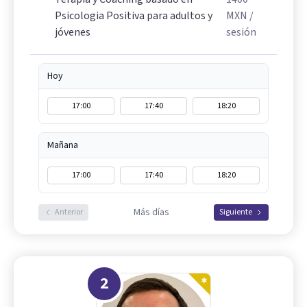
Psicologia Positiva para adultos y
MXN
/
jóvenes
sesión
Hoy
17:00
17:40
18:20
Mañana
17:00
17:40
18:20
Más días
Anterior
Siguiente
2