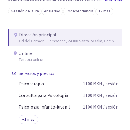
breve, familiar e infantil, así como con respaldo
Gestión de la ira
Ansiedad
Codependencia
+7 más
profesional y experiencia clínica de más de 26 años y
personal te acompaño en el proceso con empatía
auténtica y comunicación clara y directa para darte
Dirección principal
seguridad emocional y una dirección firme de tu proceso
Cd del Carmen - Campeche, 24300 Santa Rosalía, Camp.
de cambio.
Online
Terapia online
Servicios y precios
Psicoterapia
1100
MXN
/ sesión
Consulta para Psicología
1100
MXN
/ sesión
Psicología infanto-juvenil
1100
MXN
/ sesión
+
1
más