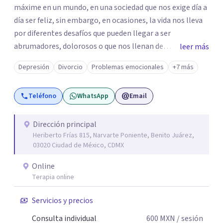
máxime en un mundo, en una sociedad que nos exige día a
día ser feliz, sin embargo, en ocasiones, la vida nos lleva
por diferentes desafíos que pueden llegar a ser
abrumadores, dolorosos o que nos llenan de
leer más
preocupación al momento de tratar de resolverlos. Si
Depresión
Divorcio
Problemas emocionales
+7 más
sientes que estos desafíos, dificultan tu vida, te invito a
que exploremos juntos las situaciones que estás viviendo
Teléfono
WhatsApp
Email
en un espacio seguro, respetuoso, confiable y
confidencial para ti. Soy Maestra en Psicoanálisis,
egresada de Dimensión Psicoanalítica, Licenciada en
Dirección principal
Heriberto Frías 815, Narvarte Poniente, Benito Juárez,
Psicología por la UVM y Licenciada en Trabajo Social por
03020 Ciudad de México, CDMX
la UNAM. Cuento con los siguientes diplomados:
Introducción a la Lectura de Lacan: del sujeto al parletrè y
Online
Principales aportaciones al psicoanálisis con niños y
Terapia online
adolescentes. Además de varios cursos y talleres, entre
Servicios y precios
ellos: Abordaje Psicológico del Duelo Infantil, El objeto
del fantasma y transferencia; Narcisismo, del mito a la
Consulta individual
600
MXN
/ sesión