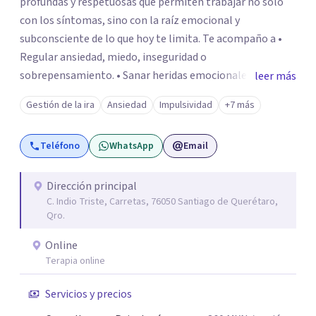
profundas y respetuosas que permiten trabajar no solo
con los síntomas, sino con la raíz emocional y
subconsciente de lo que hoy te limita. Te acompaño a •
Regular ansiedad, miedo, inseguridad o
sobrepensamiento. • Sanar heridas emocionales y
leer más
fortalecer tu autoestima. . Comprender por qué repites
Gestión de la ira
Ansiedad
Impulsividad
+7 más
ciertos patrones o emociones. Puedes superar lo que te
preocupa y lograr tus objetivos más pronto de lo que
Teléfono
WhatsApp
Email
imaginas. Contáctame por Wahtsapp. Puedo ayudarte.
Dirección principal
C. Indio Triste, Carretas, 76050 Santiago de Querétaro,
Qro.
Online
Terapia online
Servicios y precios