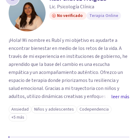
Lic. Psicología Clínica
No verificado
Terapia Online
¡Hola! Mi nombre es Rubí y mi objetivo es ayudarte a
encontrar bienestar en medio de los retos de la vida. A
través de mi experiencia en instituciones de gobierno, he
aprendido que la base del cambio es una escucha
empática y un acompañamiento auténtico. ​Ofrezco un
espacio de terapia donde priorizamos tu resiliencia y
salud emocional. Gracias a mi trayectoria con niños y
adultos, utilizo dinámicas creativas y enfoques adaptados
leer más
a tus necesidades específicas. Estoy aquí para escucharte
Ansiedad
Niños y adolescentes
Codependencia
y brindarte las herramientas necesarias para fortalecer
+5 más
tu paz mental.