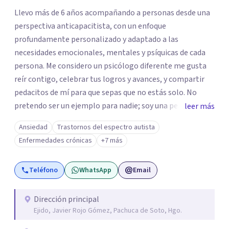
Llevo más de 6 años acompañando a personas desde una
perspectiva anticapacitista, con un enfoque
profundamente personalizado y adaptado a las
necesidades emocionales, mentales y psíquicas de cada
persona. Me considero un psicólogo diferente me gusta
reír contigo, celebrar tus logros y avances, y compartir
pedacitos de mí para que sepas que no estás solo. No
pretendo ser un ejemplo para nadie; soy una persona que
leer más
también sufre, llora, ríe y grita. Para mí, tu salud, tu paz y
Ansiedad
Trastornos del espectro autista
tu tranquilidad siempre estarán por encima de lo
Enfermedades crónicas
+7 más
económico. A lo largo de mi camino he cuestionado
muchas de las reglas rígidas que aprendí en la formación
Teléfono
WhatsApp
Email
tradicional, porque creo que antes que las técnicas se
necesita humanidad, presencia y una conexión real para
que el proceso terapéutico tenga sentido. Trabajo
Dirección principal
Ejido, Javier Rojo Gómez, Pachuca de Soto, Hgo.
especialmente con procesos de duelo Y psicooncología,
ofreciendo un espacio cercano, humano y libre de juicios.