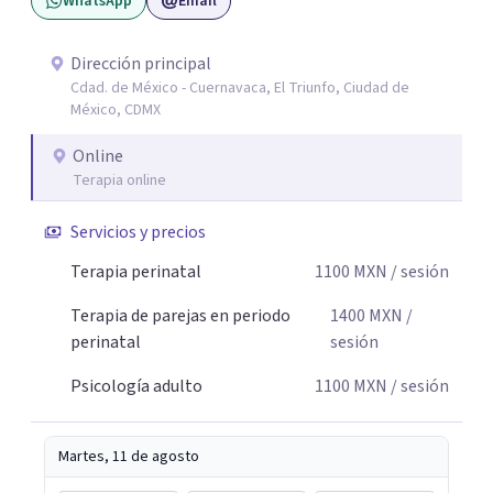
WhatsApp
Email
desarrollar herramientas que favorezcan el bienestar
emocional y una mejor calidad de vida. Creo firmemente
que buscar ayuda psicológica es un acto de valentía y
Dirección principal
Cdad. de México - Cuernavaca, El Triunfo, Ciudad de
autocuidado. Mi objetivo es acompañarte para que puedas
México, CDMX
comprender mejor lo que estás viviendo, fortalecer tus
recursos personales y construir una vida más plena y
Online
congruente con tus necesidades y valores.
Terapia online
Servicios y precios
Terapia perinatal
1100
MXN
/ sesión
Terapia de parejas en periodo
1400
MXN
/
perinatal
sesión
Psicología adulto
1100
MXN
/ sesión
Martes, 11 de agosto