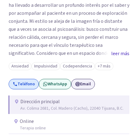
ha llevado a desarrollar un profundo interés por el saber y
por acompañar al paciente en un proceso de exploración
conjunta. Mi estilo se aleja de la imagen fría o distante
que a veces se asocia al psicoanálisis: busco construir una
relación cálida, cercana y segura, sin perder el marco
necesario para que el vínculo terapéutico sea
significativo. Considero que en un espacio donde uno
leer más
puede sentirse acompañado y escuchado, es posible
Ansiedad
Impulsividad
Codependencia
+7 más
mirar con honestidad cómo nos vinculamos afuera, qué se
repite, qué duele, y qué puede transformarse. En mi
Teléfono
WhatsApp
Email
consultorio hay lugar para todo: risas, tristezas, enojos y
silencios; cada emoción tiene sentido y merece ser
escuchada. Si pudiste conectar con algo de esto,
Dirección principal
Av. Colima 2681, Col. Madero (Cacho), 22040 Tijuana, B.C.
mándame un mensaje y comencemos juntos a trabajar en
eso que has dejado de lado.
Online
Terapia online