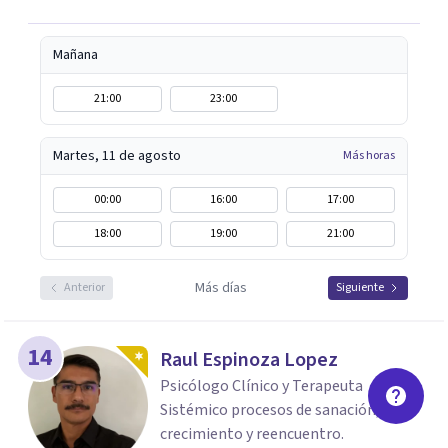
Psicopatología; duelo y separación. Siempre abierta a
escucharte.
Mañana
21:00
23:00
Martes, 11 de agosto
Más horas
00:00
16:00
17:00
18:00
19:00
21:00
Más días
Anterior
Siguiente
14
Raul Espinoza Lopez
Psicólogo Clínico y Terapeuta
Sistémico procesos de sanación,
crecimiento y reencuentro.