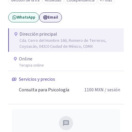
Gestión de la ira
Ansiedad
Codependencia
+7 más
certeza de quien soy y de mis objetivos, que me han dado
el mando de mi existencia y este es mi objetivo para mis
WhatsApp
Email
pacientes en un ambiente de compresión y
descubrimientos de si mismos.
Dirección principal
Cda. Cerro del Hombre 166, Romero de Terreros,
Coyoacán, 04310 Ciudad de México, CDMX
Online
Terapia online
Servicios y precios
Consulta para Psicología
1100
MXN
/ sesión