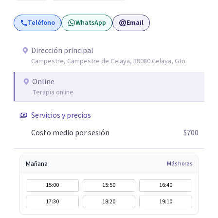
formación y actualización para brindar el
Teléfono
WhatsApp
Email
acompañamiento más efectivo a cada persona. Ofrezco
un espacio de apoyo, educación sobre salud mental y
alimentación consciente, adaptado a las necesidades de
Dirección principal
Campestre, Campestre de Celaya, 38080 Celaya, Gto.
cada paciente y su familia. Atiendo de forma online.
Puedes reservar tu primera sesión directamente desde mi
Online
perfil.
Terapia online
Servicios y precios
Costo medio por sesión
$700
Mañana
Más horas
15:00
15:50
16:40
17:30
18:20
19:10