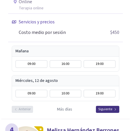
Online
Si tú o algún familiar están atravesando un proceso
Terapia online
relacionado con cáncer, puedes escribirme por WhatsApp
para agendar una primera sesión gratuita. Y si estás
Servicios y precios
pasando por un momento difícil y necesitas hablar con
Costo medio por sesión
$450
alguien, también puedes contactarme: la primera
conversación no tiene costo.
Mañana
09:00
16:00
19:00
Miércoles, 12 de agosto
09:00
10:00
19:00
Más días
Anterior
Siguiente
4
Melissa Hernández Berrones