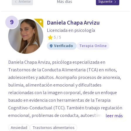
Más días
Anterior
Siguiente
9
Daniela Chapa Arvizu
Licenciada en psicología
5
/ 5
Verificado
Terapia Online
Daniela Chapa Arvizu, psicóloga especializada en
Trastornos de la Conducta Alimentaria (TCA) en niños,
adolescentes y adultos. Acompaño procesos de anorexia,
bulimia, alimentación emocional y dificultades
relacionadas con la imagen corporal, desde un enfoque
basado en evidencia con herramientas de la Terapia
Cognitivo-Conductual (TCC). También trabajo regulación
emocional, problemas de conducta, autoestima y
leer más
desarrollo de habilidades sociales y emocionales en
Ansiedad
Trastornos alimentarios
población infantil y juvenil. Me mantengo en constante