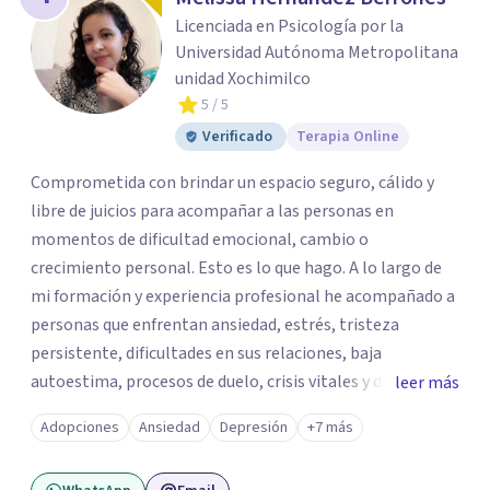
Licenciada en Psicología por la
Universidad Autónoma Metropolitana
unidad Xochimilco
5
/ 5
Verificado
Terapia Online
Comprometida con brindar un espacio seguro, cálido y
libre de juicios para acompañar a las personas en
momentos de dificultad emocional, cambio o
crecimiento personal. Esto es lo que hago. A lo largo de
mi formación y experiencia profesional he acompañado a
personas que enfrentan ansiedad, estrés, tristeza
persistente, dificultades en sus relaciones, baja
autoestima, procesos de duelo, crisis vitales y desafíos
leer más
relacionados con la adaptación a nuevas etapas de la vida.
Adopciones
Ansiedad
Depresión
+7 más
Mi enfoque se basa en la escucha empática, el respeto por
la historia de cada persona y el trabajo conjunto para