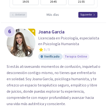
19:35
20:45
21:55
Más días
Anterior
Siguiente
6
Joana Garcia
Licenciada en Psicología, especialista
en Psicología Humanista
5
/ 5
Verificado
Terapia Online
Si estás atravesando momentos de confusión, inquietud o
desconexión contigo mismo, no tienes que enfrentarlo
en soledad. Soy Joana García, psicóloga humanista, y te
ofrezco un espacio terapéutico seguro, empático y libre
de juicios, donde puedas explorar tu experiencia,
comprenderte con mayor profundidad y avanzar hacia
una vida más auténtica y consciente.