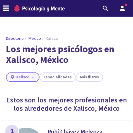
Directorio
México
Xalisco
ENCONTRAR MI TERAPEUTA
¿Necesitas ayuda para encontrar el
Los mejores psicólogos en
psicólogo adecuado?
Xalisco, México
Responde a unas breves preguntas y te ofreceremos
los profesionales que más se ajustan a tus
necesidades.
Xalisco
Especialidades
Más filtros
Responder cuestionario
Estos son los mejores profesionales en
los alrededores de
Xalisco
,
México
1
Rubí Chávez Melgoza