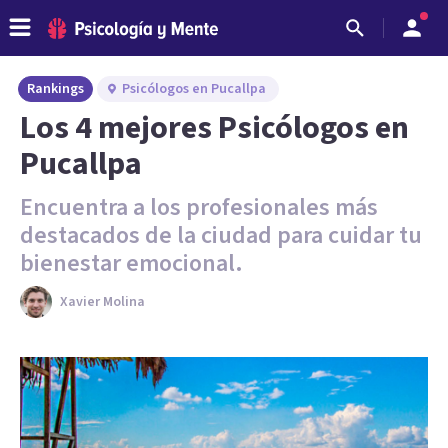
Rankings
Psicólogos en Pucallpa
Los 4 mejores Psicólogos en
Pucallpa
Encuentra a los profesionales más
destacados de la ciudad para cuidar tu
bienestar emocional.
Xavier Molina