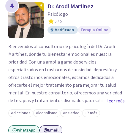
4
Dr. Arodi Martinez
Psicólogo
5
/ 5
Verificado
Terapia Online
Bienvenidos al consultorio de psicología del Dr. Arodi
Martínez, donde tu bienestar emocional es nuestra
prioridad. Con una amplia gama de servicios
especializados en trastornos de ansiedad, depresión y
otros trastornos emocionales, estamos dedicados a
ofrecerte el mejor tratamiento para mejorar tu salud
mental. En nuestro consultorio, ofrecemos una variedad
de terapias y tratamientos diseñados para satisfacer tus
leer más
necesidades específicas: Terapia para Trastornos de
Adicciones
Alcoholismo
Ansiedad
+7 más
Ansiedad y Depresión: Somos expertos en el tratamiento
de la ansiedad y la depresión, utilizando enfoques
WhatsApp
Email
basados en evidencia para ayudarte a recuperar tu