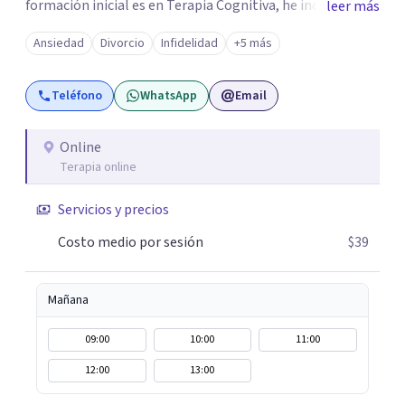
formación inicial es en Terapia Cognitiva, he incorporado
leer más
enfoques como el Mindfulness y la Terapia de Aceptación
Ansiedad
Divorcio
Infidelidad
+5 más
y Compromiso (ACT), adaptando el tratamiento a tus
necesidades particulares. Mi trayectoria es internacional
Teléfono
WhatsApp
Email
(Argentina, Estados Unidos, Europa y Asia). Además,
colaboré como psicóloga en Televisión Canaria,
conectando con la realidad de las islas. Mis servicios son
Online
Terapia online
100% online y accesibles. Si buscas un espacio de escucha
profesional y orientado a resultados, empecemos.
Servicios y precios
Costo medio por sesión
$39
Mañana
09:00
10:00
11:00
12:00
13:00