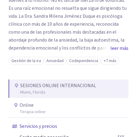
vuelves a lo mismo? No es falta de fuerza ni de voluntad.
Es una raíz emocional no resuelta que sigue dirigiendo tu
vida. La Dra. Sandra Milena Jiménez Duque es psicóloga
clínica con más de 10 años de experiencia, reconocida
como una de las profesionales más destacadas en el
abordaje profundo de la ansiedad, la baja autoestima, la
dependencia emocional y los conflictos de pareja. Ha
leer más
trabajado con pacientes en diferentes países,
Gestión de la ira
Ansiedad
Codependencia
+7 más
acompañando procesos complejos. Su enfoque
terapéutico se diferencia por una premisa clara: no
trabaja el síntoma, trabaja la raíz que lo origina. Su
SESIONES ONLINE INTERNACIONAL
metodología interviene en tres niveles: regulación del
Miami, Florida
sistema emocional, reprocesamiento de heridas de la
infancia y reestructuración cognitiva profunda,
Online
permitiendo transformar patrones, emociones y
Terapia online
decisiones desde su origen. Si buscas un proceso
Servicios y precios
superficial, este no es el lugar. Pero si estás listo(a) para
comprender, sanar y transformar la raíz de lo que te