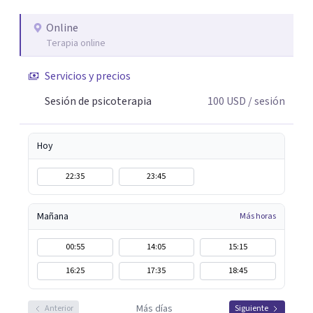
abordaje también incorpora perspectivas interculturales,
ecopsicología y el trabajo simbólico con el inconsciente,
Online
Terapia online
entendiendo que cada proceso terapéutico es único y
requiere una mirada personalizada.
Servicios y precios
Sesión de psicoterapia
100
USD
/ sesión
Hoy
22:35
23:45
Mañana
Más horas
00:55
14:05
15:15
16:25
17:35
18:45
Más días
Anterior
Siguiente