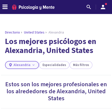
Directorio
United States
Alexandria
ENCONTRAR MI TERAPEUTA
¿Necesitas ayuda para encontrar el
Los mejores psicólogos en
psicólogo adecuado?
Alexandria, United States
Responde a unas breves preguntas y te ofreceremos
los profesionales que más se ajustan a tus
necesidades.
Alexandria
Especialidades
Más filtros
Responder cuestionario
Estos son los mejores profesionales en
los alrededores de
Alexandria
,
United
States