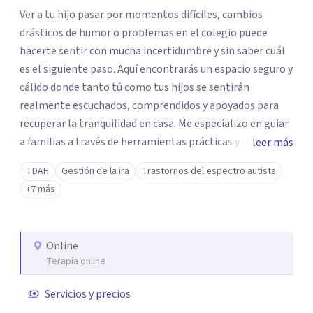
Ver a tu hijo pasar por momentos difíciles, cambios
drásticos de humor o problemas en el colegio puede
hacerte sentir con mucha incertidumbre y sin saber cuál
es el siguiente paso. Aquí encontrarás un espacio seguro y
cálido donde tanto tú como tus hijos se sentirán
realmente escuchados, comprendidos y apoyados para
recuperar la tranquilidad en casa. Me especializo en guiar
a familias a través de herramientas prácticas y dinámicas
leer más
adaptadas a la edad de cada menor, dejando de lado las
TDAH
Gestión de la ira
Trastornos del espectro autista
etiquetas y los tecnicismos. Mi forma de trabajar se
+7 más
centra en entender las emociones que hay detrás del
comportamiento, ayudándoles a desarrollar la confianza
necesaria para superar sus retos y fortaleciendo la
Online
comunicación entre ustedes. Acompaño a niños y
Terapia online
adolescentes que están lidiando con la ansiedad, la
timidez, la rebeldía o dificultades escolares, así como a
Servicios y precios
padres que buscan orientación y pautas claras para