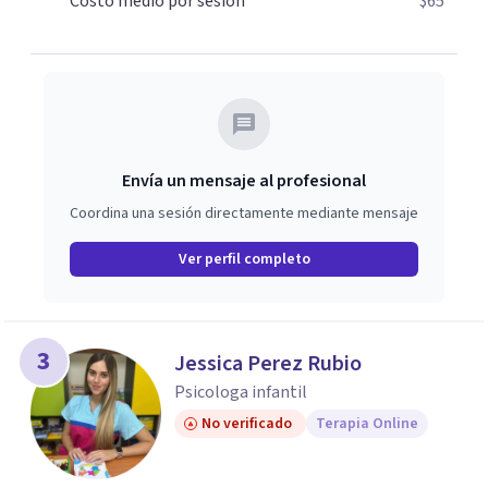
Costo medio por sesión
$65
ocurre, la Dra. Sandra Milena Jiménez Duque es una de las
mejores opciones para acompañarte. Porque cuando
sanas tu mundo interno, cambias tu forma de pensar, de
elegir y de vivir.
Envía un mensaje al profesional
Coordina una sesión directamente mediante mensaje
Ver perfil completo
3
Jessica Perez Rubio
Psicologa infantil
No verificado
Terapia Online