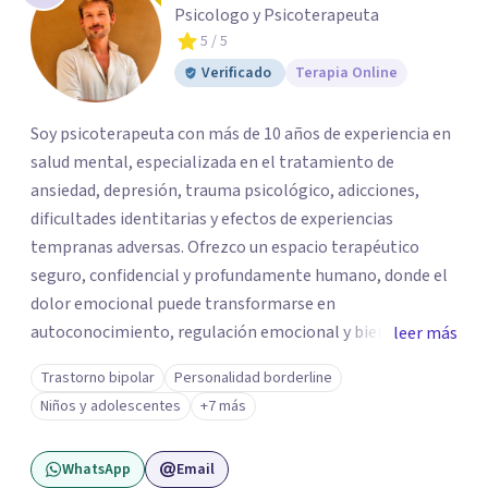
Psicologo y Psicoterapeuta
5
/ 5
Verificado
Terapia Online
Soy psicoterapeuta con más de 10 años de experiencia en
salud mental, especializada en el tratamiento de
ansiedad, depresión, trauma psicológico, adicciones,
dificultades identitarias y efectos de experiencias
tempranas adversas. Ofrezco un espacio terapéutico
seguro, confidencial y profundamente humano, donde el
dolor emocional puede transformarse en
autoconocimiento, regulación emocional y bienestar.
leer más
Trabajo desde un enfoque integrativo que combina
Trastorno bipolar
Personalidad borderline
psicoanálisis, terapia somática y de trauma, psicología
Niños y adolescentes
+7 más
corporal, Mentalization Based Therapy (MBT),
hipnoterapia y respiración neurodinámica, integrando
WhatsApp
Email
actualmente la Psicología Analítica Junguiana. Mi