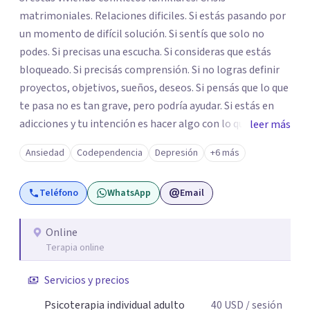
matrimoniales. Relaciones dificiles. Si estás pasando por
un momento de difícil solución. Si sentís que solo no
podes. Si precisas una escucha. Si consideras que estás
bloqueado. Si precisás comprensión. Si no logras definir
proyectos, objetivos, sueños, deseos. Si pensás que lo que
te pasa no es tan grave, pero podría ayudar. Si estás en
adicciones y tu intención es hacer algo con lo que te está
leer más
pasando. No dudes en comunicarte a fin de comenzar a
Ansiedad
Codependencia
Depresión
+6 más
resolver la situación que está generando esa angustia.
Teléfono
WhatsApp
Email
Online
Terapia online
Servicios y precios
Psicoterapia individual adulto
40
USD
/ sesión