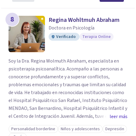
8
Regina Wohltmuh Abraham
Doctora en Psicología
Verificado
Terapia Online
Soy la Dra. Regina Wolmuth Abraham, especialista en
psicoterapia psicoanalítica. Acompaño a las personas a
conocerse profundamente y a superar conflictos,
problemas emocionales y traumas que limitan su calidad
de vida. He trabajado en reconocidas instituciones como
el Hospital Psiquiátrico San Rafael, Instituto Psiquiátrico
MENDAO, San Bernardino, Hospital Psiquiátrico Infantil y
el Centro de Integración Juvenil. Además, tuve el
leer más
privilegio de colaborar en comunidades como Olivar del
Personalidad borderline
Niños y adolescentes
Depresión
Conde y Xochimilco, lo que me permitió conocer diversas