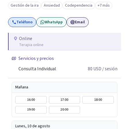
Crianza, Codependencia, Celos, entre otros. Cuento con
Gestión de la ira
Ansiedad
Codependencia
+7 más
más de 12 años de experiencia en el área de la Salud
mental y he trabajado en distintos contextos clínicos con
Teléfono
WhatsApp
Email
niños, Adolescentes y Adultos
Online
Terapia online
Servicios y precios
Consulta Individual
80
USD
/ sesión
Mañana
16:00
17:00
18:00
19:00
20:00
Lunes, 10 de agosto