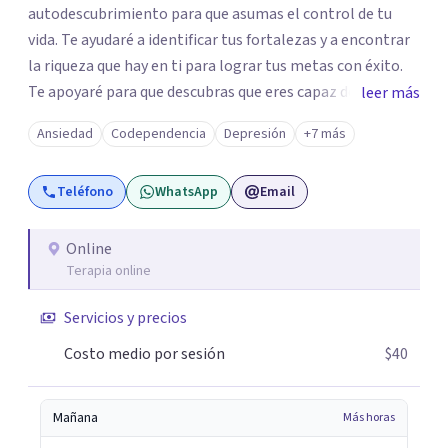
autodescubrimiento para que asumas el control de tu
vida. Te ayudaré a identificar tus fortalezas y a encontrar
la riqueza que hay en ti para lograr tus metas con éxito.
Te apoyaré para que descubras que eres capaz de
leer más
convertir los problemas en oportunidades Tú tienes
Ansiedad
Codependencia
Depresión
+7 más
derecho a vivir con bienestar, sin culpas, sin
remordimientos y en plenitud. Con amor propio todo es
Teléfono
WhatsApp
Email
posible. En el viaje de tu vida. ¿Te das cuenta que tienes
fortalezas que te han llevado a alcanzar metas y
objetivos pero también hay momentos en los que has
Online
Terapia online
experimentado situaciones que no te favorecen y te
gustaría que fueran diferentes? Pedir ayuda es el primer
Servicios y precios
paso para encontrar soluciones.
Costo medio por sesión
$40
Mañana
Más horas