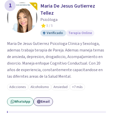
1
Maria De Jesus Gutierrez
Tellez
Psicóloga
5
/ 5
Verificado
Terapia Online
Maria De Jesus Gutierrez Psicologa Clinica y Sexologa,
ademas trabaja terapia de Pareja. Ademas maneja temas
de ansieda, depresion, drogadiccio, Acompa{amiento en
divorcio. Maneja enfoque Cognitivo Conductual. Con 20
años de experiencia, constantemente capacitandose en
las diferntes areas de la Salud Mental.
Adicciones
Alcoholismo
Ansiedad
+7 más
WhatsApp
Email