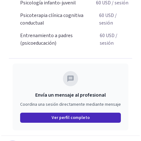
Psicología infanto-juvenil
60
USD
/ sesión
educar sin perder la paciencia ni el control. Si estás listo
para dar el primer paso hacia una convivencia familiar
Psicoterapia clínica cognitiva
60
USD
/
más armoniosa, agenda tu sesión y empecemos a
conductual
sesión
trabajar juntos.
Entrenamiento a padres
60
USD
/
(psicoeducación)
sesión
Envía un mensaje al profesional
Coordina una sesión directamente mediante mensaje
Ver perfil completo