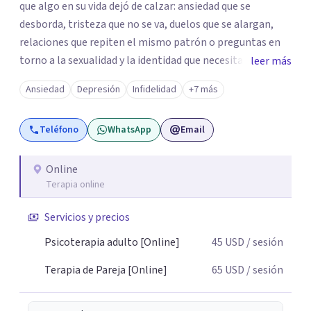
que algo en su vida dejó de calzar: ansiedad que se
desborda, tristeza que no se va, duelos que se alargan,
relaciones que repiten el mismo patrón o preguntas en
torno a la sexualidad y la identidad que necesitan un
leer más
espacio seguro para ser habladas. Mi orientación teórica
Ansiedad
Depresión
Infidelidad
+7 más
integra una mirada Humanista-Relacional con Terapia
Breve, donde el modo en que te vinculas ocupa un lugar
Teléfono
WhatsApp
Email
central: cómo te relacionas contigo, con las demás
personas y con tu entorno. Además de mi formación en
psicoterapia, cuento con especialización en sexoterapia,
Online
Terapia online
por lo que también acompaño temas de salud sexual,
terapia de pareja, diversidad sexual y de género,
Servicios y precios
dificultades en el deseo, intimidad, orientación o
identidad. Busco que el espacio terapéutico sea un lugar
Psicoterapia adulto [Online]
45
USD
/ sesión
donde puedas hablar de estos temas sin juicios, con
Terapia de Pareja [Online]
65
USD
/ sesión
respeto y libertad. Trabajo con objetivos claros y
realistas, sin fórmulas rígidas: combinamos profundidad