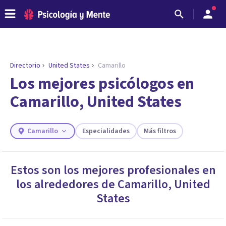
Directorio
United States
Camarillo
ENCONTRAR MI TERAPEUTA
¿Necesitas ayuda para encontrar el
Los mejores psicólogos en
psicólogo adecuado?
Camarillo, United States
Responde a unas breves preguntas y te ofreceremos
los profesionales que más se ajustan a tus
necesidades.
Camarillo
Especialidades
Más filtros
Responder cuestionario
Estos son los mejores profesionales en
los alrededores de
Camarillo
,
United
States