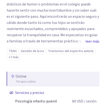
drásticos de humor o problemas en el colegio puede
hacerte sentir con mucha incertidumbre y sin saber cuál
es el siguiente paso. Aquí encontrarás un espacio seguro y
cálido donde tanto tú como tus hijos se sentirán
realmente escuchados, comprendidos y apoyados para
recuperar la tranquilidad en casa. Me especializo en guiar
a familias a través de herramientas prácticas y dinámicas
leer más
adaptadas a la edad de cada menor, dejando de lado las
TDAH
Gestión de la ira
Trastornos del espectro autista
etiquetas y los tecnicismos. Mi forma de trabajar se
+7 más
centra en entender las emociones que hay detrás del
comportamiento, ayudándoles a desarrollar la confianza
necesaria para superar sus retos y fortaleciendo la
Online
comunicación entre ustedes. Acompaño a niños y
Terapia online
adolescentes que están lidiando con la ansiedad, la
timidez, la rebeldía o dificultades escolares, así como a
Servicios y precios
padres que buscan orientación y pautas claras para
Psicología infanto-juvenil
60
USD
/ sesión
educar sin perder la paciencia ni el control. Si estás listo