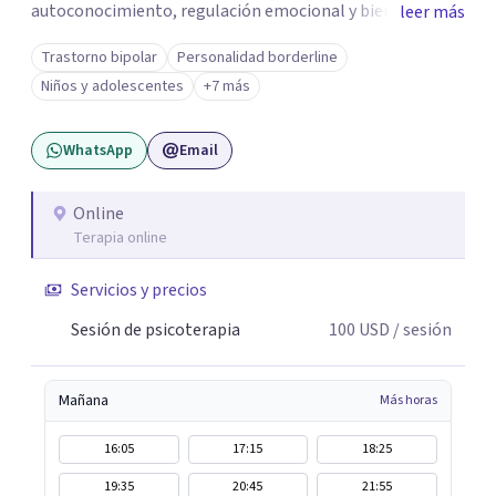
autoconocimiento, regulación emocional y bienestar.
leer más
Trabajo desde un enfoque integrativo que combina
Trastorno bipolar
Personalidad borderline
psicoanálisis, terapia somática y de trauma, psicología
Niños y adolescentes
+7 más
corporal, Mentalization Based Therapy (MBT),
hipnoterapia y respiración neurodinámica, integrando
WhatsApp
Email
actualmente la Psicología Analítica Junguiana. Mi
abordaje también incorpora perspectivas interculturales,
ecopsicología y el trabajo simbólico con el inconsciente,
Online
Terapia online
entendiendo que cada proceso terapéutico es único y
requiere una mirada personalizada.
Servicios y precios
Sesión de psicoterapia
100
USD
/ sesión
Mañana
Más horas
16:05
17:15
18:25
19:35
20:45
21:55