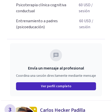
para dar el primer paso hacia una convivencia familiar
Psicoterapia clínica cognitiva
60
USD
/
más armoniosa, agenda tu sesión y empecemos a
conductual
sesión
trabajar juntos.
Entrenamiento a padres
60
USD
/
(psicoeducación)
sesión
Envía un mensaje al profesional
Coordina una sesión directamente mediante mensaje
Ver perfil completo
3
Carlos Hecker Padilla