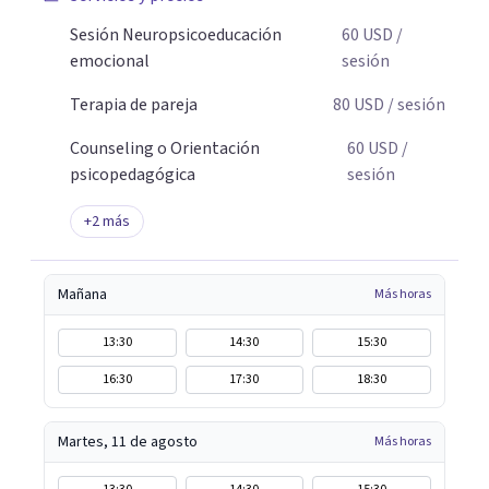
aplicables, con el propósito de impulsar un bienestar
integral.
Sesión Neuropsicoeducación
60
USD
/
emocional
sesión
Terapia de pareja
80
USD
/ sesión
Counseling o Orientación
60
USD
/
psicopedagógica
sesión
+
2
más
Mañana
Más horas
13:30
14:30
15:30
16:30
17:30
18:30
Martes, 11 de agosto
Más horas