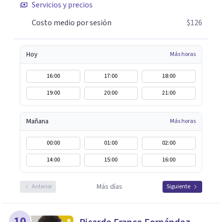
Servicios y precios
Ofrecemos apoyo psicológico para ayudarte a superar
experiencias traumáticas y mejorar tu calidad de vida.
Costo medio por sesión
$126
Tratamiento de Adicciones.
Hoy
Más horas
16:00
17:00
18:00
19:00
20:00
21:00
Mañana
Más horas
00:00
01:00
02:00
14:00
15:00
16:00
Más días
Anterior
Siguiente
10