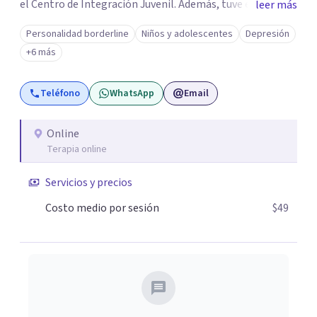
el Centro de Integración Juvenil. Además, tuve el
leer más
privilegio de colaborar en comunidades como Olivar del
Personalidad borderline
Niños y adolescentes
Depresión
Conde y Xochimilco, lo que me permitió conocer diversas
+6 más
realidades y necesidades.
Teléfono
WhatsApp
Email
Online
Terapia online
Servicios y precios
Costo medio por sesión
$49