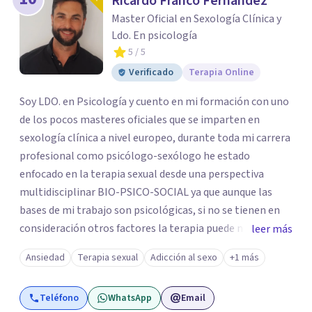
Ricardo Franco Fernández
Master Oficial en Sexología Clínica y
Ldo. En psicología
5
/ 5
Verificado
Terapia Online
Soy LDO. en Psicología y cuento en mi formación con uno
de los pocos masteres oficiales que se imparten en
sexología clínica a nivel europeo, durante toda mi carrera
profesional como psicólogo-sexólogo he estado
enfocado en la terapia sexual desde una perspectiva
multidisciplinar BIO-PSICO-SOCIAL ya que aunque las
bases de mi trabajo son psicológicas, si no se tienen en
consideración otros factores la terapia puede no
leer más
funcionar al tener una visión demasiado simplista,
Ansiedad
Terapia sexual
Adicción al sexo
+1 más
excluyendo de antemano otros factores que pueden
influir. Mi intención es ayudar para conseguir una mejora
Teléfono
WhatsApp
Email
global de tu sexualidad, considerando cada caso como