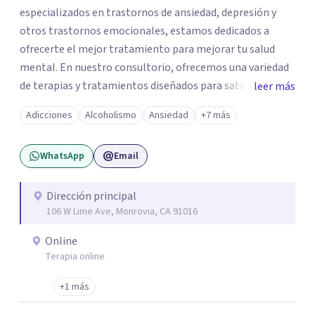
especializados en trastornos de ansiedad, depresión y
otros trastornos emocionales, estamos dedicados a
ofrecerte el mejor tratamiento para mejorar tu salud
mental. En nuestro consultorio, ofrecemos una variedad
de terapias y tratamientos diseñados para satisfacer tus
leer más
necesidades específicas: Terapia para Trastornos de
Adicciones
Alcoholismo
Ansiedad
+7 más
Ansiedad y Depresión: Somos expertos en el tratamiento
de la ansiedad y la depresión, utilizando enfoques
WhatsApp
Email
basados en evidencia para ayudarte a recuperar tu
bienestar emocional. Terapia Individual, de Pareja y
Familiar: Trabajamos contigo y tus seres queridos para
Dirección principal
106 W Lime Ave, Monrovia, CA 91016
fortalecer las relaciones y mejorar la dinámica familiar.
Evaluaciones Psicológicas y Terapias Especializadas:
Online
Terapia cognitivo-conductual Terapia de apoyo Terapia
Terapia online
psicodinámica Terapia enfocada en la solución Terapia de
exposición Terapia de juego para niños Tratamiento de
+1 más
Traumas y Trastornos de Estrés Postraumático: