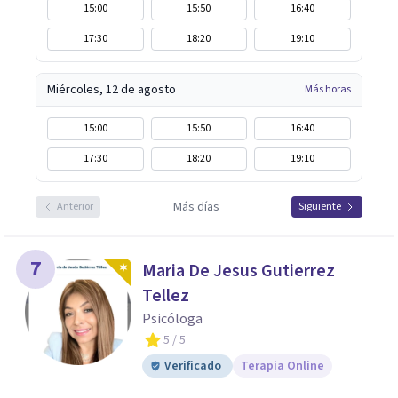
15:00
15:50
16:40
17:30
18:20
19:10
Miércoles, 12 de agosto
Más horas
15:00
15:50
16:40
17:30
18:20
19:10
Más días
Anterior
Siguiente
7
Maria De Jesus Gutierrez
Tellez
Psicóloga
5
/ 5
Verificado
Terapia Online