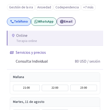
Crianza, Codependencia, Celos, entre otros. Cuento con
Gestión de la ira
Ansiedad
Codependencia
+7 más
más de 12 años de experiencia en el área de la Salud
mental y he trabajado en distintos contextos clínicos con
Teléfono
WhatsApp
Email
niños, Adolescentes y Adultos
Online
Terapia online
Servicios y precios
Consulta Individual
80
USD
/ sesión
Mañana
21:00
22:00
23:00
Martes, 11 de agosto