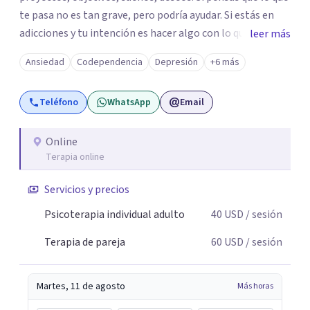
te pasa no es tan grave, pero podría ayudar. Si estás en
adicciones y tu intención es hacer algo con lo que te está
leer más
pasando. No dudes en comunicarte a fin de comenzar a
Ansiedad
Codependencia
Depresión
+6 más
resolver la situación que está generando esa angustia.
Teléfono
WhatsApp
Email
Online
Terapia online
Servicios y precios
Psicoterapia individual adulto
40
USD
/ sesión
Terapia de pareja
60
USD
/ sesión
Martes, 11 de agosto
Más horas