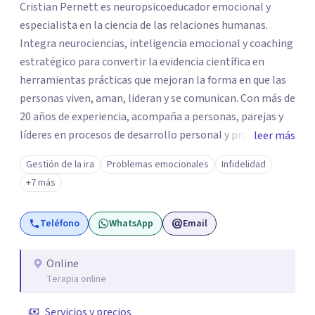
Cristian Pernett es neuropsicoeducador emocional y
especialista en la ciencia de las relaciones humanas.
Integra neurociencias, inteligencia emocional y coaching
estratégico para convertir la evidencia científica en
herramientas prácticas que mejoran la forma en que las
personas viven, aman, lideran y se comunican. Con más de
20 años de experiencia, acompaña a personas, parejas y
líderes en procesos de desarrollo personal y profesional.
leer más
Su trabajo se centra en la regulación emocional, las
Gestión de la ira
Problemas emocionales
Infidelidad
relaciones de pareja, la comunicación efectiva y el
+7 más
liderazgo consciente. Su metodología combina
psicología contemporánea, neurociencias y estrategias
Teléfono
WhatsApp
Email
de cambio basadas en evidencia para fortalecer la
autoestima, desarrollar habilidades socioemocionales y
promover cambios sostenibles. Como divulgador
Online
Terapia online
científico, acerca la psicología y las neurociencias a la vida
cotidiana mediante contenidos claros, rigurosos y
Servicios y precios