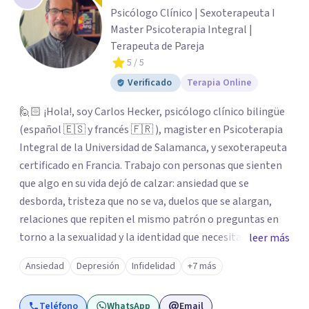
Psicólogo Clínico | Sexoterapeuta I
Master Psicoterapia Integral |
Terapeuta de Pareja
5
/ 5
Verificado
Terapia Online
🙋🏻 ¡Hola!, soy Carlos Hecker, psicólogo clínico bilingüe
(español 🇪🇸 y francés 🇫🇷 ), magister en Psicoterapia
Integral de la Universidad de Salamanca, y sexoterapeuta
certificado en Francia. Trabajo con personas que sienten
que algo en su vida dejó de calzar: ansiedad que se
desborda, tristeza que no se va, duelos que se alargan,
relaciones que repiten el mismo patrón o preguntas en
torno a la sexualidad y la identidad que necesitan un
leer más
espacio seguro para ser habladas. Mi orientación teórica
Ansiedad
Depresión
Infidelidad
+7 más
integra una mirada Humanista-Relacional con Terapia
Breve, donde el modo en que te vinculas ocupa un lugar
Teléfono
WhatsApp
Email