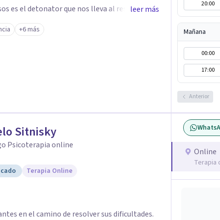
20:00
s es el detonator que nos lleva al resultado de
leer más
ables. Ayudar a otros seres
cia
+6 más
Mañana
da que hay, es mi placer y deleite ya que ser
00:00
17:00
Anterior
Whats
lo Sitnisky
o Psicoterapia online
Online
Terapia 
icado
Terapia Online
tes en el camino de resolver sus dificultades.