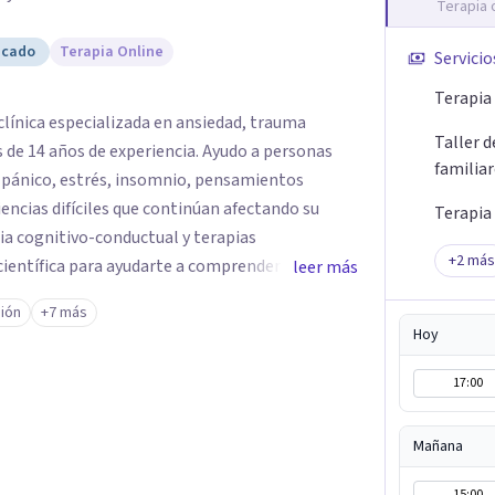
Terapia 
icado
Terapia Online
Servicio
Terapia 
clínica especializada en ansiedad, trauma
Taller 
de 14 años de experiencia. Ayudo a personas
familia
 pánico, estrés, insomnio, pensamientos
iencias difíciles que continúan afectando su
Terapia
ia cognitivo-conductual y terapias
+
2
más
científica para ayudarte a comprender el origen
leer más
ionales y desarrollar herramientas para una
ión
+7 más
ultos, adolescentes, parejas y familias en
Hoy
regulación emocional y recuperación del
apia online en español para personas que viven
17:00
rindando un espacio seguro, confidencial y
prendido y acompañado en cada etapa de tu
Mañana
15:00