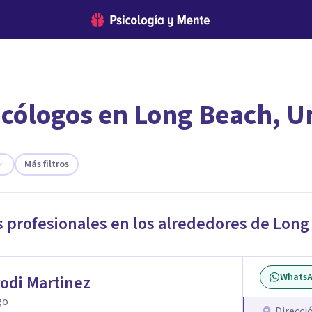
icólogos en Long Beach, Un
encontrar el psicólogo adecuado?
 te ofreceremos los profesionales que más se ajustan a tus
Más filtros
s profesionales en los alrededores de
Long
Whats
rodi Martinez
go
Direcci