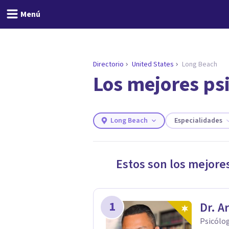
Menú
Directorio
United States
Long Beach
Los mejores ps
ENCONTRAR MI TERAPEUTA
¿Necesitas ayuda para 
Responde a unas breves preguntas y
necesidades.
Long Beach
Especialidades
Responder cuestionario
Estos son los mejore
1
Dr. A
Psicólo