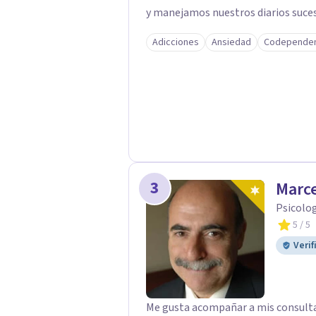
y manejamos nuestros diarios suceso
efectos impactantes que se nos quedaran memor
Adicciones
Ansiedad
Codependen
humanos a disfrutar de la hermosa vi
FELIZ es derecho de toda la GENTE.
3
Marce
Psicolog
5
/ 5
Verif
Me gusta acompañar a mis consultan