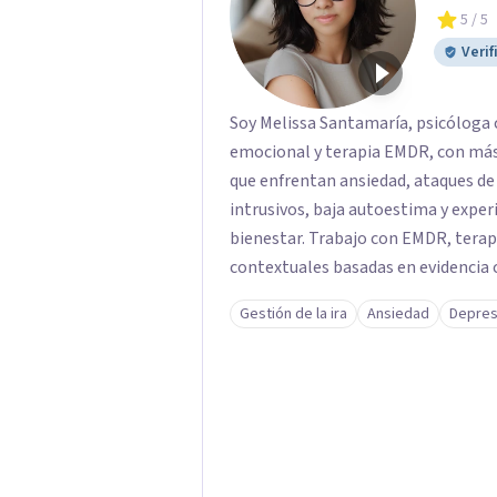
5
/ 5
Verif
Soy Melissa Santamaría, psicóloga 
emocional y terapia EMDR, con más 
que enfrentan ansiedad, ataques de
intrusivos, baja autoestima y exper
bienestar. Trabajo con EMDR, terap
contextuales basadas en evidencia 
de tu malestar, sanar heridas emoc
Gestión de la ira
Ansiedad
Depres
vida más equilibrada. Acompaño a ad
procesos de crecimiento personal, 
bienestar psicológico. Ofrezco ter
en Estados Unidos y otros países, b
cercano donde puedas sentirte com
proceso.