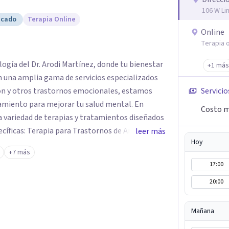
106 W Li
icado
Terapia Online
Online
Terapia o
logía del Dr. Arodi Martínez, donde tu bienestar
+1 más
n una amplia gama de servicios especializados
ión y otros trastornos emocionales, estamos
Servicio
amiento para mejorar tu salud mental. En
Costo m
 variedad de terapias y tratamientos diseñados
ecíficas: Terapia para Trastornos de Ansiedad y
leer más
Hoy
atamiento de la ansiedad y la depresión,
+7 más
dencia para ayudarte a recuperar tu bienestar
17:00
areja y Familiar: Trabajamos contigo y tus seres
20:00
nes y mejorar la dinámica familiar. Evaluaciones
das: Terapia cognitivo-conductual Terapia de
a enfocada en la solución Terapia de exposición
Mañana
iento de Traumas y Trastornos de Estrés