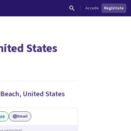
Accede
Regístrate
ited States
 Beach
,
United States
App
Email
ón principal