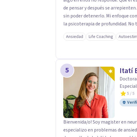
algo en ellos no responde. Que el estrés les roba la claridad. Que reaccionan antes
de pensar y después se arrepienten
sin poder detenerlo. Mi enfoque c
la psicoterapia de profundidad. No trabajo sobre los síntomas. Trabajo sobre el
sistema nervioso — el mecanismo que produce esos patrones — para que dejen de
Ansiedad
Life Coaching
Autoesti
gobernar tu vida. El resultado no es
cambie.
5
Itatí
Doctora 
Especial
5
/ 5
Verif
Bienvenida/o! Soy magister en neur
especializo en problemas de ansiedad