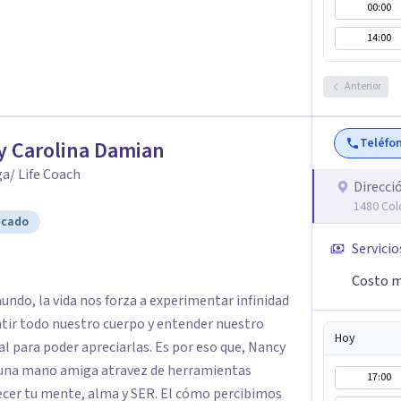
00:00
icológico para ayudarte a superar experiencias
 vida. Tratamiento de Adicciones.
14:00
Anterior
Teléfo
y Carolina Damian
a/ Life Coach
Direcci
1480 Col
icado
Servicio
Costo m
ndo, la vida nos forza a experimentar infinidad
nuestro
Hoy
l para poder apreciarlas. Es por eso que, Nancy
 una mano amiga atravez de herramientas
17:00
te, alma y SER. El cómo percibimos