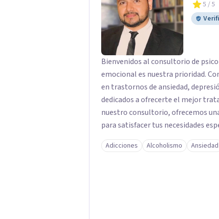
5
/ 5
Verif
Bienvenidos al consultorio de psico
emocional es nuestra prioridad. Co
en trastornos de ansiedad, depres
dedicados a ofrecerte el mejor trat
nuestro consultorio, ofrecemos una
para satisfacer tus necesidades esp
Depresión: Somos expertos en el tr
Adicciones
Alcoholismo
Ansiedad
utilizando enfoques basados en evi
emocional. Terapia Individual, de P
queridos para fortalecer las relacio
Psicológicas y Terapias Especializa
apoyo Terapia psicodinámica Terapi
Terapia de juego para niños Tratam