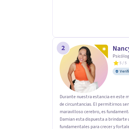
Postraumático: Ofrecemos apoyo ps
traumáticas y mejorar tu calidad de
2
Nanc
Psicólog
5
/ 5
Verif
Durante nuestra estancia en este mu
de circuntancias. El permitirnos sentir todo nuestro cuerpo y entender 
maravilloso cerebro, es fundamenta
Damian esta dispuesta a brindarte
fundamentales para crecer y fortalecer tu men