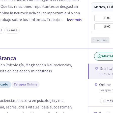
. Que las relaciones importantes se desgastan
Martes, 11 
ombina la neurociencia del comportamiento con
13:00
leer más
16:00
ma
+2 más
 sentirse "mejor" por un rato. Es que el patrón
Anterior
Whats
 Branca
en Psicología, Magister en Neurociencias,
Dra. Ita
ista en ansiedad y mindfulness
8075 W 3
icado
Terapia Online
Online
Terapia o
ociencias, doctora en psicología y me
+1 más
, estrés, crisis vitales, baja autoestima y