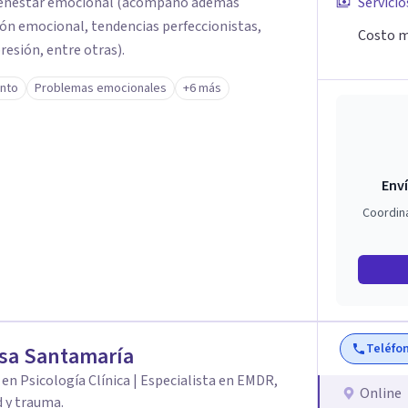
 bienestar emocional (acompaño además
Servicio
ón emocional, tendencias perfeccionistas,
Costo m
esión, entre otras).
ento
Problemas emocionales
+6 más
Enví
Coordin
Teléfo
sa Santamaría
en Psicología Clínica | Especialista en EMDR,
Online
 y trauma.