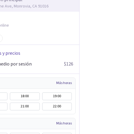
me Ave, Monrovia, CA 91016
nline
s y precios
edio por sesión
$126
Más horas
18:00
19:00
21:00
22:00
Más horas