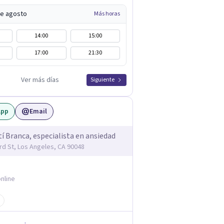
de agosto
Más horas
14:00
15:00
17:00
21:30
Ver más días
Siguiente
App
Email
tí Branca, especialista en ansiedad
rd St, Los Angeles, CA 90048
nline