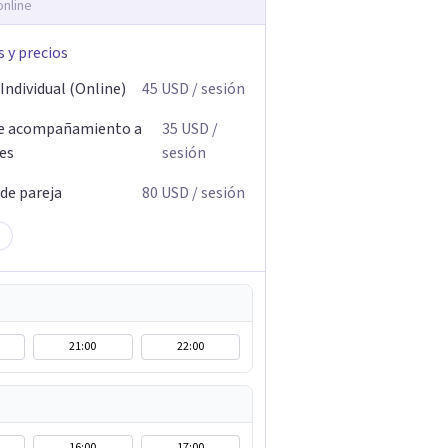
online
s y precios
Individual (Online)
45
USD
/ sesión
de acompañamiento a
35
USD
/
res
sesión
 de pareja
80
USD
/ sesión
21:00
22:00
16:00
17:00