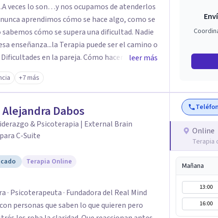
...A veces lo son…y nos ocupamos de atenderlos
Enví
Coordin
anza...la Terapia puede ser el camino o
ificultades en la pareja. Cómo hacer que
leer más
á funcionando. Cómo avanzar en la
cia
+7 más
amos solos. Dificultades para encontrar un
Teléfo
 Alejandra Dabos
cer en un empleo o para decidir cambiar de
derazgo & Psicoterapia | External Brain
Online
para C-Suite
Terapia 
tarnos… Mi primer carrera universitaria es la de
icado
Terapia Online
Mañana
13:00
 · Psicoterapeuta · Fundadora del Real Mind
16:00
con personas que saben lo que quieren pero