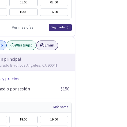
01:00
02:00
15:00
16:00
Ver más días
Siguiente
no
WhatsApp
Email
ón principal
orado Blvd, Los Angeles, CA 90041
s y precios
edio por sesión
$150
Más horas
18:00
19:00