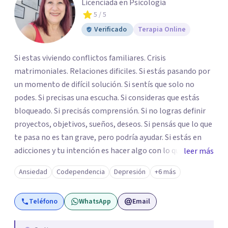
Licenciada en Psicología
5
/ 5
Verificado
Terapia Online
Si estas viviendo conflictos familiares. Crisis
matrimoniales. Relaciones dificiles. Si estás pasando por
un momento de difícil solución. Si sentís que solo no
podes. Si precisas una escucha. Si consideras que estás
bloqueado. Si precisás comprensión. Si no logras definir
proyectos, objetivos, sueños, deseos. Si pensás que lo que
te pasa no es tan grave, pero podría ayudar. Si estás en
adicciones y tu intención es hacer algo con lo que te está
leer más
pasando. No dudes en comunicarte a fin de comenzar a
Ansiedad
Codependencia
Depresión
+6 más
resolver la situación que está generando esa angustia.
Teléfono
WhatsApp
Email