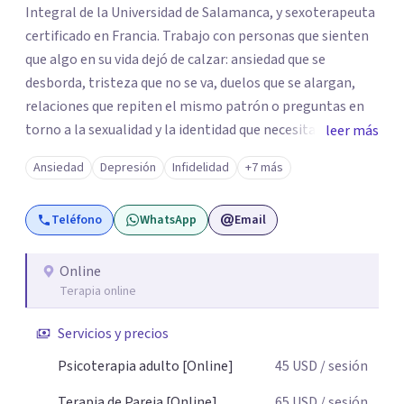
Integral de la Universidad de Salamanca, y sexoterapeuta
certificado en Francia. Trabajo con personas que sienten
que algo en su vida dejó de calzar: ansiedad que se
desborda, tristeza que no se va, duelos que se alargan,
relaciones que repiten el mismo patrón o preguntas en
torno a la sexualidad y la identidad que necesitan un
leer más
espacio seguro para ser habladas. Mi orientación teórica
Ansiedad
Depresión
Infidelidad
+7 más
integra una mirada Humanista-Relacional con Terapia
Breve, donde el modo en que te vinculas ocupa un lugar
Teléfono
WhatsApp
Email
central: cómo te relacionas contigo, con las demás
personas y con tu entorno. Además de mi formación en
psicoterapia, cuento con especialización en sexoterapia,
Online
Terapia online
por lo que también acompaño temas de salud sexual,
terapia de pareja, diversidad sexual y de género,
Servicios y precios
dificultades en el deseo, intimidad, orientación o
identidad. Busco que el espacio terapéutico sea un lugar
Psicoterapia adulto [Online]
45
USD
/ sesión
donde puedas hablar de estos temas sin juicios, con
Terapia de Pareja [Online]
65
USD
/ sesión