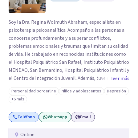
Soy la Dra. Regina Wolmuth Abraham, especialista en
psicoterapia psicoanalítica. Acompaño a las personas a
conocerse profundamente y a superar conflictos,
problemas emocionales y traumas que limitan su calidad
de vida. He trabajado en reconocidas instituciones como
el Hospital Psiquiátrico San Rafael, Instituto Psiquiátrico
MENDAO, San Bernardino, Hospital Psiquiátrico Infantil y
el Centro de Integración Juvenil. Además, tuve el
leer más
privilegio de colaborar en comunidades como Olivar del
Personalidad borderline
Niños y adolescentes
Depresión
Conde y Xochimilco, lo que me permitió conocer diversas
+6 más
realidades y necesidades.
Teléfono
WhatsApp
Email
Online