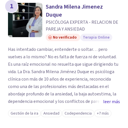
los profesionales que más se ajustan a tus
1
Sandra Milena Jimenez
necesidades.
Duque
Responder cuestionario
PSICÓLOGA EXPERTA - RELACION DE
PAREJA Y ANSIEDAD
No verificado
Terapia Online
Has intentado cambiar, entenderte o soltar… pero
vuelves a lo mismo? No es falta de fuerza ni de voluntad.
Es una raíz emocional no resuelta que sigue dirigiendo tu
vida. La Dra. Sandra Milena Jiménez Duque es psicóloga
clínica con más de 10 años de experiencia, reconocida
como una de las profesionales más destacadas en el
abordaje profundo de la ansiedad, la baja autoestima, la
dependencia emocional y los conflictos de pareja. Ha
leer más
trabajado con pacientes en diferentes países,
Gestión de la ira
Ansiedad
Codependencia
+7 más
acompañando procesos complejos. Su enfoque
terapéutico se diferencia por una premisa clara: no