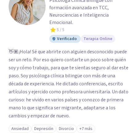
Psicóloga Clínica Bilingüe con
formación avanzada en TCC,
Neurociencias e Inteligencia
Emocional.
5
/ 5
Verificado
Terapia Online
👋🏽¡Hola! Sé que abrirte con alguien desconocido puede
ser un reto. Por eso quiero contarte un poco sobre quién
soy y cómo trabajo, para que te sientas seguro al dar este
paso. Soy psicóloga clínica bilingüe con más de una
década de experiencia. He dictado conferencias, escrito
artículos y ejercido como profesora universitaria. Un dato
curioso: he vivido en varios países y conozco de primera
mano lo que significa ser migrante, adaptarse a los
cambios y empezar de nuevo.
Ansiedad
Depresión
Divorcio
+7 más