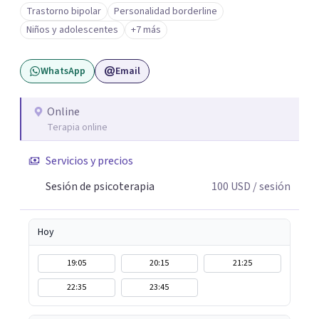
Trabajo desde un enfoque integrativo que combina
Trastorno bipolar
Personalidad borderline
psicoanálisis, terapia somática y de trauma, psicología
Niños y adolescentes
+7 más
corporal, Mentalization Based Therapy (MBT),
hipnoterapia y respiración neurodinámica, integrando
WhatsApp
Email
actualmente la Psicología Analítica Junguiana. Mi
abordaje también incorpora perspectivas interculturales,
ecopsicología y el trabajo simbólico con el inconsciente,
Online
Terapia online
entendiendo que cada proceso terapéutico es único y
requiere una mirada personalizada.
Servicios y precios
Sesión de psicoterapia
100
USD
/ sesión
Hoy
19:05
20:15
21:25
22:35
23:45