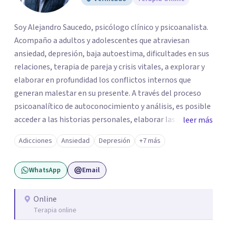
Soy Alejandro Saucedo, psicólogo clínico y psicoanalista.
Acompaño a adultos y adolescentes que atraviesan
ansiedad, depresión, baja autoestima, dificultades en sus
relaciones, terapia de pareja y crisis vitales, a explorar y
elaborar en profundidad los conflictos internos que
generan malestar en su presente. A través del proceso
psicoanalítico de autoconocimiento y análisis, es posible
acceder a las historias personales, elaborar las
leer más
experiencias del pasado y resignificarlas, liberando su
Adicciones
Ansiedad
Depresión
+7 más
influencia para construir un futuro con mayor libertad y
autenticidad. La terapia psicoanalítica crea un espacio de
WhatsApp
Email
verbalización libre y sin filtros. A través de esta
conversación abierta y del trabajo analítico conjunto, se
exploran las vivencias que aún condicionan el presente, se
Online
Terapia online
les otorga un nuevo sentido y se transforma su impacto
emocional. De esta forma, los pacientes logran mayor