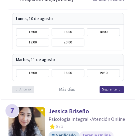
respeto y libertad. Trabajo con objetivos claros y
realistas, sin fórmulas rígidas: combinamos profundidad
emocional con una mirada práctica sobre tu vida diaria.
Lunes, 10 de agosto
12:00
16:00
18:00
19:00
20:00
Martes, 11 de agosto
12:00
16:00
19:30
Más días
Anterior
Siguiente
7
Jessica Briseño
Psicología Integral -Atención Online
5
/ 5
Verificado
Terapia Online