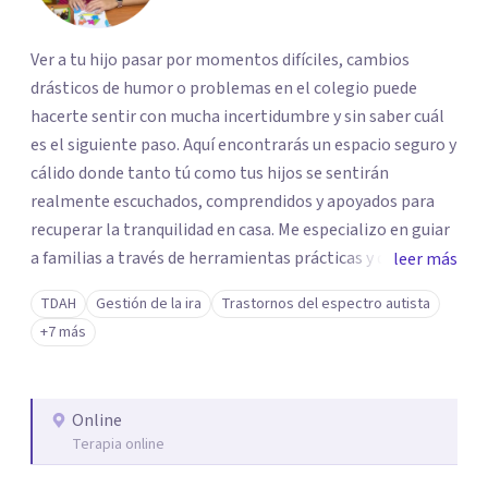
Ver a tu hijo pasar por momentos difíciles, cambios
drásticos de humor o problemas en el colegio puede
hacerte sentir con mucha incertidumbre y sin saber cuál
es el siguiente paso. Aquí encontrarás un espacio seguro y
cálido donde tanto tú como tus hijos se sentirán
realmente escuchados, comprendidos y apoyados para
recuperar la tranquilidad en casa. Me especializo en guiar
a familias a través de herramientas prácticas y dinámicas
leer más
adaptadas a la edad de cada menor, dejando de lado las
TDAH
Gestión de la ira
Trastornos del espectro autista
etiquetas y los tecnicismos. Mi forma de trabajar se
+7 más
centra en entender las emociones que hay detrás del
comportamiento, ayudándoles a desarrollar la confianza
necesaria para superar sus retos y fortaleciendo la
Online
comunicación entre ustedes. Acompaño a niños y
Terapia online
adolescentes que están lidiando con la ansiedad, la
timidez, la rebeldía o dificultades escolares, así como a