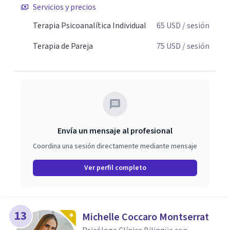
Servicios y precios
claridad sobre sí mismos, reducen significativamente su
sufrimiento y alcanzan cambios profundos y duraderos en
Terapia Psicoanalítica Individual
65
USD
/ sesión
su vida y relaciones personales.
Terapia de Pareja
75
USD
/ sesión
Envía un mensaje al profesional
Coordina una sesión directamente mediante mensaje
Ver perfil completo
13
Michelle Coccaro Montserrat