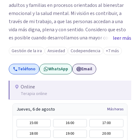
adultos y familias en procesos orientados al bienestar
emocional y la salud mental. Mi visión es contribuir, a
través de mi trabajo, a que las personas accedan a una
vida más digna, plena y con sentido. Considero que esto
es posible cuando desarrollamos una mayor conciencia
leer más
de nuestro mundo interior y de la manera en que nuestras
Gestión de la ira
Ansiedad
Codependencia
+7 más
experiencias influyen en nuestra forma de sentir, pensar y
relacionarnos. Mi misión es ofrecer un espacio de
Teléfono
WhatsApp
Email
acompañamiento en salud mental basado en la
comprensión, la compasión y el respeto por el ritmo de
cada persona. Integro conocimientos y herramientas de
Online
Terapia online
la psicología con un enfoque informado en trauma para
ayudar a mis clientes a comprender sus conflictos
Jueves, 6 de agosto
Más horas
internos, fortalecer sus recursos personales, desarrollar
nuevas estrategias de afrontamiento y avanzar con
15:00
16:00
17:00
mayor claridad, resiliencia y bienestar. Creo
18:00
19:00
20:00
profundamente en la autoconciencia como un camino