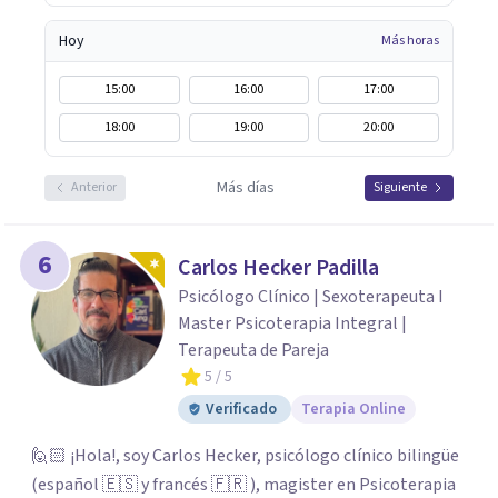
fundamental para la transformación personal y para
construir una vida más auténtica y significativa.
Hoy
Más horas
15:00
16:00
17:00
18:00
19:00
20:00
Más días
Anterior
Siguiente
6
Carlos Hecker Padilla
Psicólogo Clínico | Sexoterapeuta I
Master Psicoterapia Integral |
Terapeuta de Pareja
5
/ 5
Verificado
Terapia Online
🙋🏻 ¡Hola!, soy Carlos Hecker, psicólogo clínico bilingüe
(español 🇪🇸 y francés 🇫🇷 ), magister en Psicoterapia