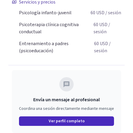
Servicios y precios
padres que buscan orientación y pautas claras para
Psicología infanto-juvenil
60
USD
/ sesión
educar sin perder la paciencia ni el control. Si estás listo
para dar el primer paso hacia una convivencia familiar
Psicoterapia clínica cognitiva
60
USD
/
más armoniosa, agenda tu sesión y empecemos a
conductual
sesión
trabajar juntos.
Entrenamiento a padres
60
USD
/
(psicoeducación)
sesión
Envía un mensaje al profesional
Coordina una sesión directamente mediante mensaje
Ver perfil completo