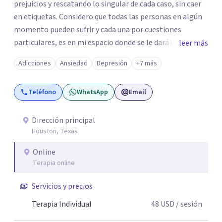
prejuicios y rescatando lo singular de cada caso, sin caer
en etiquetas. Considero que todas las personas en algún
momento pueden sufrir y cada una por cuestiones
particulares, es en mi espacio donde se le dará un lugar a
leer más
esas cuestiones singulares de cada uno, para luego
Adicciones
Ansiedad
Depresión
+7 más
generar cambios. Soy una persona en constante
formación, actualmente curso seminarios, una
Teléfono
WhatsApp
Email
especialización en psicoanálisis y también investigo.
Siempre en la búsqueda de ser un mejor profesional.
Dirección principal
Houston, Texas
Online
Terapia online
Servicios y precios
Terapia Individual
48
USD
/ sesión