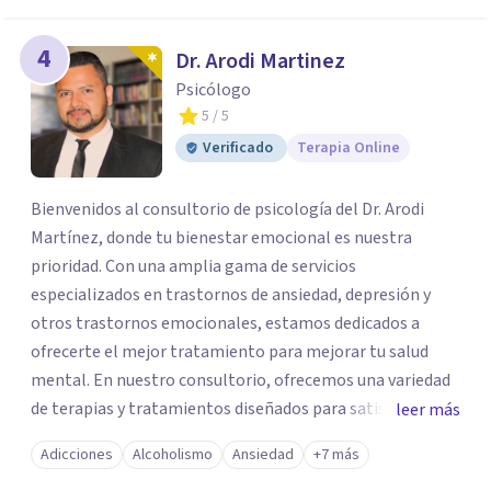
4
Dr. Arodi Martinez
Psicólogo
5
/ 5
Verificado
Terapia Online
Bienvenidos al consultorio de psicología del Dr. Arodi
Martínez, donde tu bienestar emocional es nuestra
prioridad. Con una amplia gama de servicios
especializados en trastornos de ansiedad, depresión y
otros trastornos emocionales, estamos dedicados a
ofrecerte el mejor tratamiento para mejorar tu salud
mental. En nuestro consultorio, ofrecemos una variedad
de terapias y tratamientos diseñados para satisfacer tus
leer más
necesidades específicas: Terapia para Trastornos de
Adicciones
Alcoholismo
Ansiedad
+7 más
Ansiedad y Depresión: Somos expertos en el tratamiento