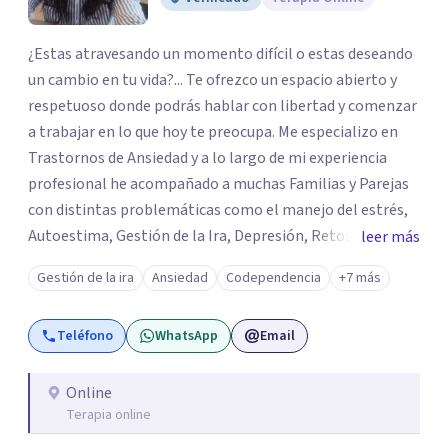
¿Estas atravesando un momento difícil o estas deseando
un cambio en tu vida?... Te ofrezco un espacio abierto y
respetuoso donde podrás hablar con libertad y comenzar
a trabajar en lo que hoy te preocupa. Me especializo en
Trastornos de Ansiedad y a lo largo de mi experiencia
profesional he acompañado a muchas Familias y Parejas
con distintas problemáticas como el manejo del estrés,
Autoestima, Gestión de la Ira, Depresión, Retos en la
leer más
Crianza, Codependencia, Celos, entre otros. Cuento con
Gestión de la ira
Ansiedad
Codependencia
+7 más
más de 12 años de experiencia en el área de la Salud
mental y he trabajado en distintos contextos clínicos con
Teléfono
WhatsApp
Email
niños, Adolescentes y Adultos
Online
Terapia online