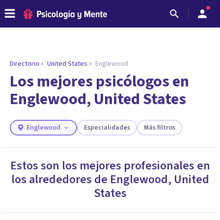
Directorio
United States
Englewood
Los mejores psicólogos en
Englewood, United States
Englewood
Especialidades
Más filtros
Estos son los mejores profesionales en
los alrededores de
Englewood
,
United
ENCONTRAR MI TERAPEUTA
¿Necesitas ayuda para encontrar el
States
psicólogo adecuado?
Responde a unas breves preguntas y te ofreceremos