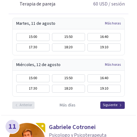
Terapia de pareja
60
USD
/ sesión
Martes, 11 de agosto
Más horas
15:00
15:50
16:40
17:30
18:20
19:10
Miércoles, 12 de agosto
Más horas
15:00
15:50
16:40
17:30
18:20
19:10
Más días
Anterior
Siguiente
11
Gabriele Cotronei
Psicologo y Psicoterapeuta