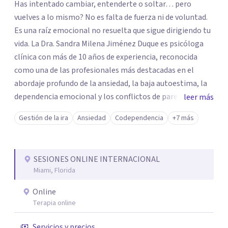
Has intentado cambiar, entenderte o soltar… pero
vuelves a lo mismo? No es falta de fuerza ni de voluntad.
Es una raíz emocional no resuelta que sigue dirigiendo tu
vida. La Dra. Sandra Milena Jiménez Duque es psicóloga
clínica con más de 10 años de experiencia, reconocida
como una de las profesionales más destacadas en el
abordaje profundo de la ansiedad, la baja autoestima, la
dependencia emocional y los conflictos de pareja. Ha
leer más
trabajado con pacientes en diferentes países,
Gestión de la ira
Ansiedad
Codependencia
+7 más
acompañando procesos complejos. Su enfoque
terapéutico se diferencia por una premisa clara: no
trabaja el síntoma, trabaja la raíz que lo origina. Su
SESIONES ONLINE INTERNACIONAL
metodología interviene en tres niveles: regulación del
Miami, Florida
sistema emocional, reprocesamiento de heridas de la
infancia y reestructuración cognitiva profunda,
Online
permitiendo transformar patrones, emociones y
Terapia online
decisiones desde su origen. Si buscas un proceso
Servicios y precios