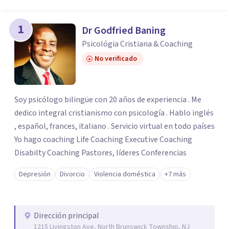
los profesionales que más se ajustan a tus
necesidades.
1
Dr Godfried Baning
Responder cuestionario
Psicológia Cristiana & Coaching
No verificado
Soy psicólogo bilingüe con 20 años de experiencia . Me
dedico integral cristianismo con psicología . Hablo inglés
, español, frances, italiano . Servicio virtual en todo países
Yo hago coaching Life Coaching Executive Coaching
Disabilty Coaching Pastores, líderes Conferencias
Depresión
Divorcio
Violencia doméstica
+7 más
Dirección principal
1215 Livingston Ave, North Brunswick Township, NJ