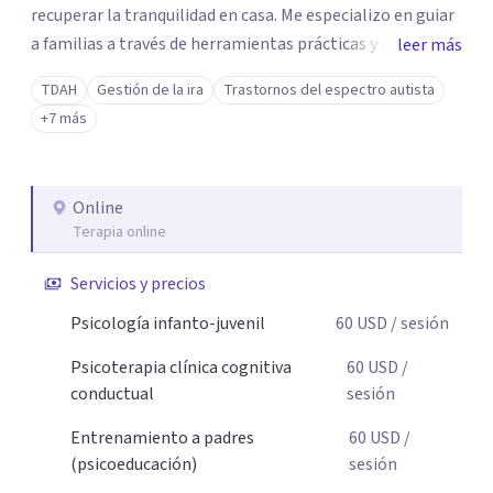
recuperar la tranquilidad en casa. Me especializo en guiar
a familias a través de herramientas prácticas y dinámicas
leer más
adaptadas a la edad de cada menor, dejando de lado las
TDAH
Gestión de la ira
Trastornos del espectro autista
etiquetas y los tecnicismos. Mi forma de trabajar se
+7 más
centra en entender las emociones que hay detrás del
comportamiento, ayudándoles a desarrollar la confianza
necesaria para superar sus retos y fortaleciendo la
Online
comunicación entre ustedes. Acompaño a niños y
Terapia online
adolescentes que están lidiando con la ansiedad, la
timidez, la rebeldía o dificultades escolares, así como a
Servicios y precios
padres que buscan orientación y pautas claras para
Psicología infanto-juvenil
60
USD
/ sesión
educar sin perder la paciencia ni el control. Si estás listo
para dar el primer paso hacia una convivencia familiar
Psicoterapia clínica cognitiva
60
USD
/
más armoniosa, agenda tu sesión y empecemos a
conductual
sesión
trabajar juntos.
Entrenamiento a padres
60
USD
/
(psicoeducación)
sesión