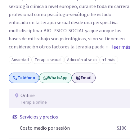
sexología clínica a nivel europeo, durante toda mi carrera
profesional como psicólogo-sexólogo he estado
enfocado en la terapia sexual desde una perspectiva
multidisciplinar BIO-PSICO-SOCIAL ya que aunque las
bases de mi trabajo son psicológicas, si no se tienen en
consideración otros factores la terapia puede no
leer más
funcionar al tener una visión demasiado simplista,
Ansiedad
Terapia sexual
Adicción al sexo
+1 más
excluyendo de antemano otros factores que pueden
influir. Mi intención es ayudar para conseguir una mejora
Teléfono
WhatsApp
Email
global de tu sexualidad, considerando cada caso como
algo particular e intentando adaptarme a tu situación
personal concreta. En especial mi ámbito de trabajo es la
Online
Terapia online
disfunción eréctil, la eyaculación precoz y la falta de
deseo tanto en mujeres como en hombres. La sexualidad
Servicios y precios
es de enorme importancia tanto para el bienestar físico y
mental como a nivel personal para una buena
Costo medio por sesión
$100
autoestima y una relación saludable de pareja.