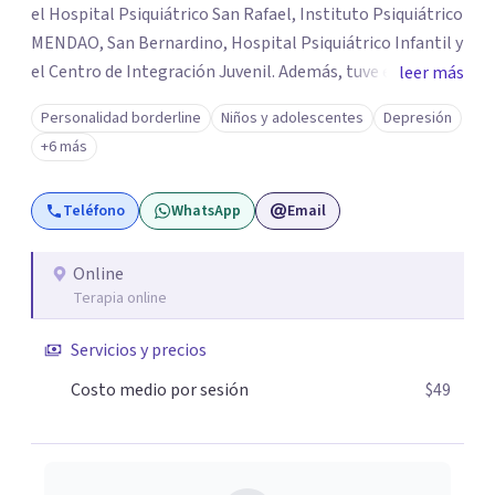
el Hospital Psiquiátrico San Rafael, Instituto Psiquiátrico
MENDAO, San Bernardino, Hospital Psiquiátrico Infantil y
el Centro de Integración Juvenil. Además, tuve el
leer más
privilegio de colaborar en comunidades como Olivar del
Personalidad borderline
Niños y adolescentes
Depresión
Conde y Xochimilco, lo que me permitió conocer diversas
+6 más
realidades y necesidades.
Teléfono
WhatsApp
Email
Online
Terapia online
Servicios y precios
Costo medio por sesión
$49