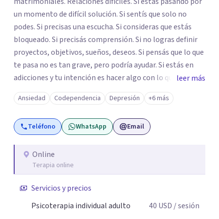
matrimoniales. Relaciones dificiles. Si estás pasando por
un momento de difícil solución. Si sentís que solo no
podes. Si precisas una escucha. Si consideras que estás
bloqueado. Si precisás comprensión. Si no logras definir
proyectos, objetivos, sueños, deseos. Si pensás que lo que
te pasa no es tan grave, pero podría ayudar. Si estás en
adicciones y tu intención es hacer algo con lo que te está
leer más
pasando. No dudes en comunicarte a fin de comenzar a
Ansiedad
Codependencia
Depresión
+6 más
resolver la situación que está generando esa angustia.
Teléfono
WhatsApp
Email
Online
Terapia online
Servicios y precios
Psicoterapia individual adulto
40
USD
/ sesión