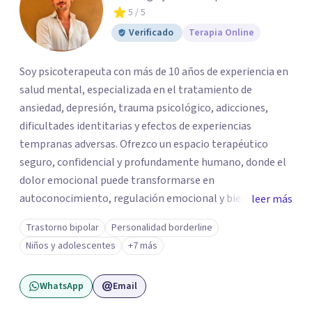
5
/ 5
Verificado
Terapia Online
Soy psicoterapeuta con más de 10 años de experiencia en
salud mental, especializada en el tratamiento de
ansiedad, depresión, trauma psicológico, adicciones,
dificultades identitarias y efectos de experiencias
tempranas adversas. Ofrezco un espacio terapéutico
seguro, confidencial y profundamente humano, donde el
dolor emocional puede transformarse en
autoconocimiento, regulación emocional y bienestar.
leer más
Trabajo desde un enfoque integrativo que combina
Trastorno bipolar
Personalidad borderline
psicoanálisis, terapia somática y de trauma, psicología
Niños y adolescentes
+7 más
corporal, Mentalization Based Therapy (MBT),
hipnoterapia y respiración neurodinámica, integrando
WhatsApp
Email
actualmente la Psicología Analítica Junguiana. Mi
abordaje también incorpora perspectivas interculturales,