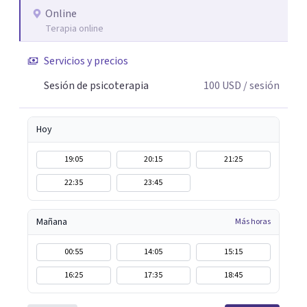
ecopsicología y el trabajo simbólico con el inconsciente,
Online
Terapia online
entendiendo que cada proceso terapéutico es único y
requiere una mirada personalizada.
Servicios y precios
Sesión de psicoterapia
100
USD
/ sesión
Hoy
19:05
20:15
21:25
22:35
23:45
Mañana
Más horas
00:55
14:05
15:15
16:25
17:35
18:45