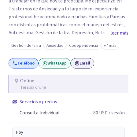
a trabajar en lo que hoy te preocupa. Me especializo en
Trastornos de Ansiedad y a lo largo de mi experiencia
profesional he acompañado a muchas Familias y Parejas
con distintas problemáticas como el manejo del estrés,
Autoestima, Gestión de la Ira, Depresión, Retos en la
leer más
Crianza, Codependencia, Celos, entre otros. Cuento con
Gestión de la ira
Ansiedad
Codependencia
+7 más
más de 12 años de experiencia en el área de la Salud
mental y he trabajado en distintos contextos clínicos con
Teléfono
WhatsApp
Email
niños, Adolescentes y Adultos
Online
Terapia online
Servicios y precios
Consulta Individual
80
USD
/ sesión
Hoy