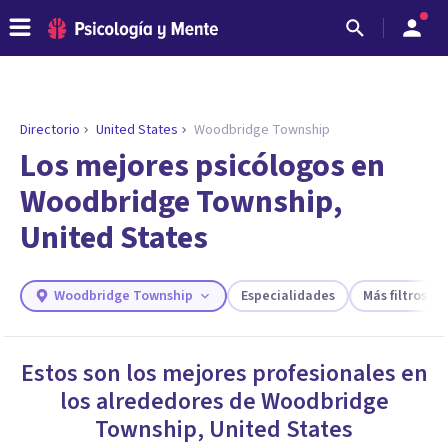
Directorio
United States
Woodbridge Township
Los mejores psicólogos en
Woodbridge Township,
United States
Woodbridge Township
Especialidades
Más filtros
ENCONTRAR MI TERAPEUTA
Estos son los mejores profesionales en
¿Necesitas ayuda para encontrar el
los alrededores de
Woodbridge
psicólogo adecuado?
Township
,
United States
Responde a unas breves preguntas y te ofreceremos