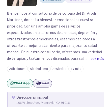
Bienvenidos al consultorio de psicología del Dr. Arodi
Martínez, donde tu bienestar emocional es nuestra
prioridad. Con una amplia gama de servicios
especializados en trastornos de ansiedad, depresión y
otros trastornos emocionales, estamos dedicados a
ofrecerte el mejor tratamiento para mejorar tu salud
mental. En nuestro consultorio, ofrecemos una variedad
de terapias y tratamientos diseñados para satisfacer tus
leer más
necesidades específicas: Terapia para Trastornos de
Adicciones
Alcoholismo
Ansiedad
+7 más
Ansiedad y Depresión: Somos expertos en el tratamiento
de la ansiedad y la depresión, utilizando enfoques
WhatsApp
Email
basados en evidencia para ayudarte a recuperar tu
bienestar emocional. Terapia Individual, de Pareja y
Familiar: Trabajamos contigo y tus seres queridos para
Dirección principal
106 W Lime Ave, Monrovia, CA 91016
fortalecer las relaciones y mejorar la dinámica familiar.
Evaluaciones Psicológicas y Terapias Especializadas: