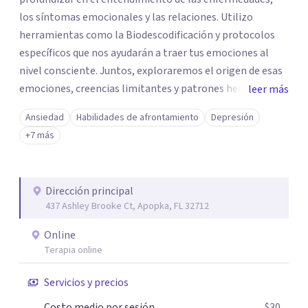
los síntomas emocionales y las relaciones. Utilizo
herramientas como la Biodescodificación y protocolos
específicos que nos ayudarán a traer tus emociones al
nivel consciente. Juntos, exploraremos el origen de esas
emociones, creencias limitantes y patrones heredados
leer más
que pueden estar influyendo en tus síntomas y relaciones.
Ansiedad
Habilidades de afrontamiento
Depresión
Mi enfoque se centra en empoderarte para que
+7 más
reconozcas que tú eres el principal autor de tu vida. A
medida que tomas conciencia de tu poder, podrás diseñar
el plan que realmente deseas, alcanzando así un
Dirección principal
equilibrio y una paz mental que te ayudarán a mejorar tus
437 Ashley Brooke Ct, Apopka, FL 32712
síntomas físicos. En mi espacio de sanación, encontrarás
un lugar seguro donde hacer una pausa, reflexionar y
Online
aprender herramientas de autoobservación que te
Terapia online
permitirán valorar lo que deseas conservar y dejar atrás
Servicios y precios
lo que ya no te sirve. Estoy aquí para guiarte en cada paso
del camino hacia tu bienestar emocional y mental. Si
Costo medio por sesión
$30