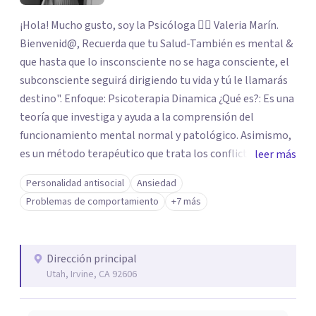
¡Hola! Mucho gusto, soy la Psicóloga 👩‍⚕️ Valeria Marín.
Bienvenid@, Recuerda que tu Salud-También es mental &
que hasta que lo insconsciente no se haga consciente, el
subconsciente seguirá dirigiendo tu vida y tú le llamarás
destino". Enfoque: Psicoterapia Dinamica ¿Qué es?: Es una
teoría que investiga y ayuda a la comprensión del
funcionamiento mental normal y patológico. Asimismo,
es un método terapéutico que trata los conflictos y
leer más
dificultades del psiquismo humano. Objetivo:
Personalidad antisocial
Ansiedad
Comprender los funcionamientos mentales del paciente
Problemas de comportamiento
+7 más
tratando de darle significado, ayudarlo a comprender
estos funcionamientos a través del análisis de sus
patrones de relación, los modos de vivirse a sí mismo, de
Dirección principal
relacionarse con los demás.
Utah, Irvine, CA 92606