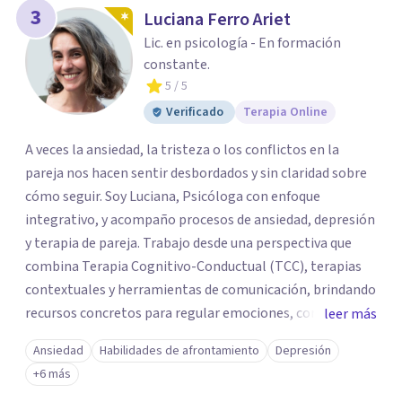
3
Luciana Ferro Ariet
Lic. en psicología - En formación
constante.
5
/ 5
Verificado
Terapia Online
A veces la ansiedad, la tristeza o los conflictos en la
pareja nos hacen sentir desbordados y sin claridad sobre
cómo seguir. Soy Luciana, Psicóloga con enfoque
integrativo, y acompaño procesos de ansiedad, depresión
y terapia de pareja. Trabajo desde una perspectiva que
combina Terapia Cognitivo-Conductual (TCC), terapias
contextuales y herramientas de comunicación, brindando
recursos concretos para regular emociones, comprender
leer más
patrones y abordar las dificultades vinculares con mayor
Ansiedad
Habilidades de afrontamiento
Depresión
claridad. Ofrezco sesiones individuales y terapia de pareja
+6 más
en modalidad online. Si sentís que es momento de darte