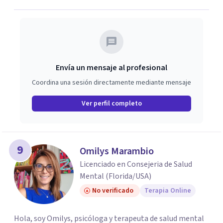
potencialmente te permitan asumir el proceso de
cambio: la madurez y la autonomía para decidir por ti
mismo, la estabilidad emocional para identificar las
fortalezas y debilidades afectivas y poder participar en la
sociedad con tus metas y motivaciones.
Envía un mensaje al profesional
Coordina una sesión directamente mediante mensaje
Ver perfil completo
9
Omilys Marambio
Licenciado en Consejeria de Salud
Mental (Florida/USA)
No verificado
Terapia Online
Hola, soy Omilys, psicóloga y terapeuta de salud mental