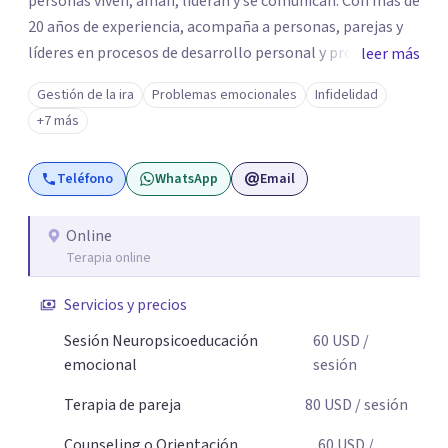
personas viven, aman, lideran y se comunican. Con más de
20 años de experiencia, acompaña a personas, parejas y
líderes en procesos de desarrollo personal y profesional.
leer más
Su trabajo se centra en la regulación emocional, las
Gestión de la ira
Problemas emocionales
Infidelidad
relaciones de pareja, la comunicación efectiva y el
+7 más
liderazgo consciente. Su metodología combina
psicología contemporánea, neurociencias y estrategias
Teléfono
WhatsApp
Email
de cambio basadas en evidencia para fortalecer la
autoestima, desarrollar habilidades socioemocionales y
promover cambios sostenibles. Como divulgador
Online
Terapia online
científico, acerca la psicología y las neurociencias a la vida
cotidiana mediante contenidos claros, rigurosos y
Servicios y precios
aplicables, con el propósito de impulsar un bienestar
integral.
Sesión Neuropsicoeducación
60
USD
/
emocional
sesión
Terapia de pareja
80
USD
/ sesión
Counseling o Orientación
60
USD
/