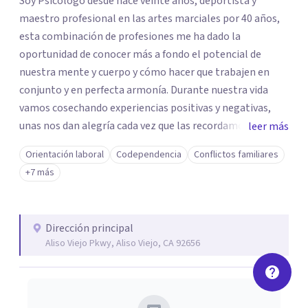
Soy Psicólogo desde hace veinte años, deportista y
maestro profesional en las artes marciales por 40 años,
esta combinación de profesiones me ha dado la
oportunidad de conocer más a fondo el potencial de
nuestra mente y cuerpo y cómo hacer que trabajen en
conjunto y en perfecta armonía. Durante nuestra vida
vamos cosechando experiencias positivas y negativas,
unas nos dan alegría cada vez que las recordamos, otras
leer más
nos dan nostalgia, angustia, depresion, ansiedad, estres,
Orientación laboral
Codependencia
Conflictos familiares
frustracion, las bloqueamos por momentos para no
+7 más
sufrir, hasta que ya no podemos más y nos hace entrar a
un estado emocional no deseado para nadie. Mi misión y
pasión como Psicólogo es poder ayudar a nuestra
Dirección principal
comunidad latina de este planeta y decirles que la vida es
Aliso Viejo Pkwy, Aliso Viejo, CA 92656
proceso de evolución constante, saber que nadie es
perfecto pero que todo se puede lograr si lo deseamos
intensamente con ayuda profesional. Finalmente decirte
que no estás solo y que juntos encontraremos las