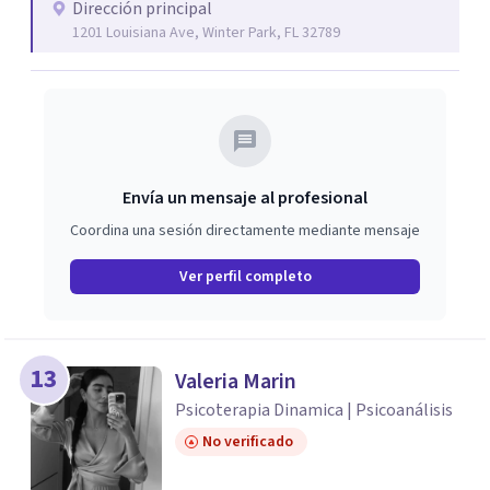
Dirección principal
plena y la terapia existencial. Terapia Mindfulness y
1201 Louisiana Ave, Winter Park, FL 32789
Terapia Centrada. Carmen siempre se asegurará de
brindarles a sus clientes la mejor y mejor atención que
pueda brindarles. Ella explorará todas las rutas,
resoluciones y tratamientos para satisfacer las mejores
necesidades del cliente. Tiene una experiencia notable en
la que todos sus clientes le dieron las mejores
Envía un mensaje al profesional
calificaciones.
Coordina una sesión directamente mediante mensaje
Ver perfil completo
13
Valeria Marin
Psicoterapia Dinamica | Psicoanálisis
No verificado