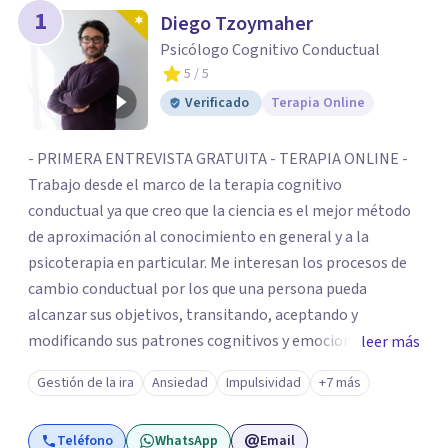
los profesionales que más se ajustan a tus
1
Diego Tzoymaher
necesidades.
Psicólogo Cognitivo Conductual
Responder cuestionario
5
/ 5
Verificado
Terapia Online
- PRIMERA ENTREVISTA GRATUITA - TERAPIA ONLINE -
Trabajo desde el marco de la terapia cognitivo
conductual ya que creo que la ciencia es el mejor método
de aproximación al conocimiento en general y a la
psicoterapia en particular. Me interesan los procesos de
cambio conductual por los que una persona pueda
alcanzar sus objetivos, transitando, aceptando y
modificando sus patrones cognitivos y emocionales.
leer más
Abordo patologías específicas como trastornos de
Gestión de la ira
Ansiedad
Impulsividad
+7 más
ansiedad y del ánimo, y también crisis vitales y procesos
de crecimiento personal.
Teléfono
WhatsApp
Email