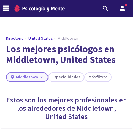
Directorio
United States
Middletown
Los mejores psicólogos en
Middletown, United States
Middletown
Especialidades
Más filtros
Estos son los mejores profesionales en
los alrededores de
Middletown
,
ENCONTRAR MI TERAPEUTA
¿Necesitas ayuda para encontrar el
United States
psicólogo adecuado?
Responde a unas breves preguntas y te ofreceremos