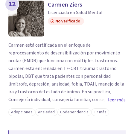
12
Carmen Ziers
Licenciada en Salud Mental
No verificado
Carmen está certificada en el enfoque de
reprocesamiento de desensibilización por movimiento
ocular (EMDR) que funciona con múltiples trastornos.
Carmen esta entrenada en TF-CBT trauma trastorno
bipolar, DBT que trata pacientes con personalidad
limítrofe, depresión, ansiedad, fobia, TDAH, manejo de la
ira y trastorno del estado de ánimo. En su práctica,
Consejería individual, consejería familiar, consejería de
leer más
pareja. Ella es muy versada y conocedora de varias
Adopciones
Ansiedad
Codependencia
+7 más
técnicas de asesoramiento como la terapia conductual
cognitiva (CBT), la terapia de aceptación y compromiso,
la terapia centrada en soluciones, la terapia de atención