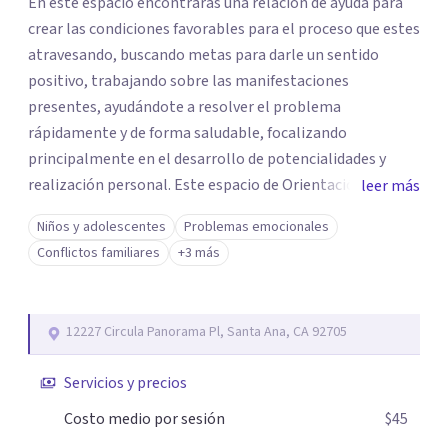
En este espacio encontrarás una relación de ayuda para
crear las condiciones favorables para el proceso que estes
atravesando, buscando metas para darle un sentido
positivo, trabajando sobre las manifestaciones
presentes, ayudándote a resolver el problema
rápidamente y de forma saludable, focalizando
principalmente en el desarrollo de potencialidades y
realización personal. Este espacio de Orientación
leer más
Psicológica tiene como objetivos promover el
Niños y adolescentes
Problemas emocionales
crecimiento preservar la salud mental, modificar el estilo
Conflictos familiares
+3 más
de vida si buscas mayor calidad de vida. Situaciones son
con las que te puedo ayudar: resolver preguntas
frecuentes a la paternidad, corregir determinados
12227 Circula Panorama Pl, Santa Ana, CA 92705
comportamientos de un hijo adolescente, problemas en
relaciones laborales, problemas en la relación con la
Servicios y precios
pareja, manejo de diversas situaciones que pueden causar
angustia emocional. Este espacio puede ser el adecuado
Costo medio por sesión
$45
si crees que cuentas con recursos personales que