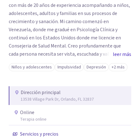
con más de 20 años de experiencia acompañando a niños,
adolescentes, adultos y familias en sus procesos de
crecimiento y sanación. Mi camino comenzó en
Venezuela, donde me gradué en Psicología Clínica y
continuó en los Estados Unidos donde me licencie en
Consejeria de Salud Mental. Creo profundamente que
cada persona necesita ser vista, escuchada y validada. En
leer más
mi trabajo, no solo me enfoco en los síntomas, sino en la
Niños y adolescentes
Impulsividad
Depresión
+2 más
historia, el contexto y las fortalezas que ya existen
dentro de ti. Acompaño a padres que desean conectar
mejor con sus hijos, a adultos que buscan comprender su
Dirección principal
ansiedad o depresión, y a personas que están en proceso
13538 Village Park Dr, Orlando, FL 32837
de recuperación o transformación personal. Mi enfoque
es compasivo, basado en evidencia y centrado en el
Online
respeto. Trabajo creando un espacio seguro —Tu Espacio
Terapia online
— donde puedas explorar tu experiencia sin juicio,
Servicios y precios
desarrollar herramientas prácticas y recuperar tu poder