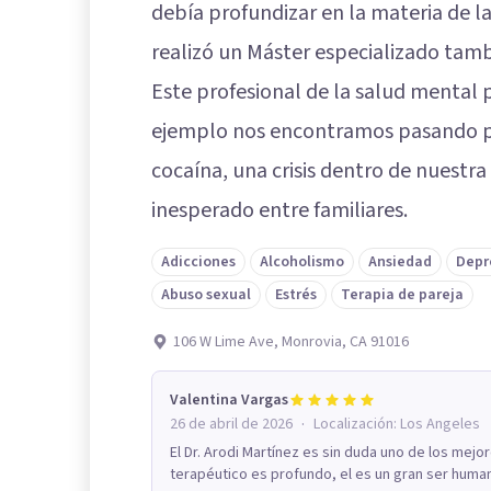
debía profundizar en la materia de la
realizó un Máster especializado tamb
Este profesional de la salud mental 
ejemplo nos encontramos pasando po
cocaína, una crisis dentro de nuestra
inesperado entre familiares.
Adicciones
Alcoholismo
Ansiedad
Depr
Abuso sexual
Estrés
Terapia de pareja
106 W Lime Ave, Monrovia, CA 91016
Valentina Vargas
·
26 de abril de 2026
Localización:
Los Angeles
El Dr. Arodi Martínez es sin duda uno de los mejo
terapéutico es profundo, el es un gran ser human