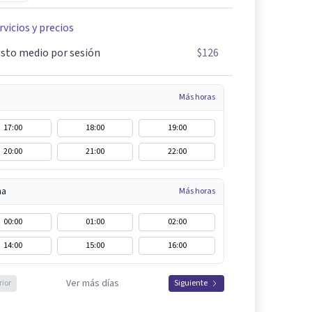
rvicios y precios
sto medio por sesión
$126
Más horas
17:00
18:00
19:00
20:00
21:00
22:00
na
Más horas
00:00
01:00
02:00
14:00
15:00
16:00
Ver más días
rior
Siguiente