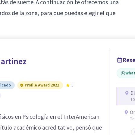
tás de suerte. A continuación te ofrecemos una
ados de la zona, para que puedas elegir el que
Martinez
Rese
What
ficado
Profile Award 2022
5
Di
10
On
ásicos en Psicología en el InterAmerican
Te
 título académico acreditativo, pensó que