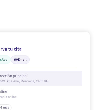
rva tu cita
sApp
Email
rección principal
6 W Lime Ave, Monrovia, CA 91016
line
rapia online
+1 más