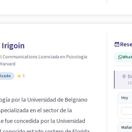
 Irigoin
Rese
al Communications Licenciada en Psicologia
What
 Harvard
ficado
5
Di
15
Hoy
logía por la Universidad de Belgrano
pecializada en el sector de la
le fue concedida por la Universidad
Maña
 conocido estado costero de Florida.