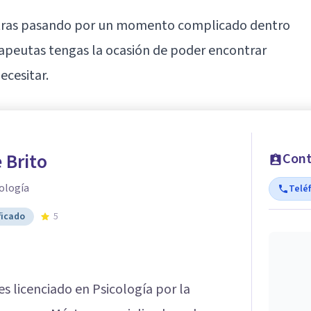
ntras pasando por un momento complicado dentro
erapeutas tengas la ocasión de poder encontrar
cesitar.
 Brito
Cont
ología
Telé
ficado
5
es licenciado en Psicología por la