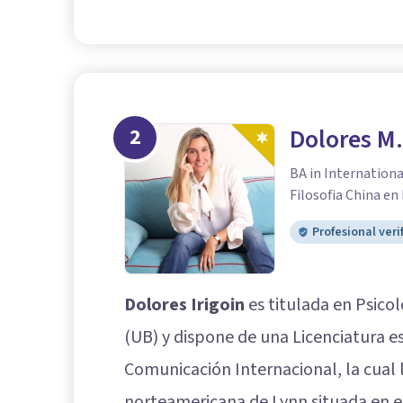
2
Dolores M.
BA in Internation
Filosofia China en
Profesional veri
Dolores Irigoin
es titulada en Psico
(UB) y dispone de una Licenciatura es
Comunicación Internacional, la cual 
norteamericana de Lynn situada en el