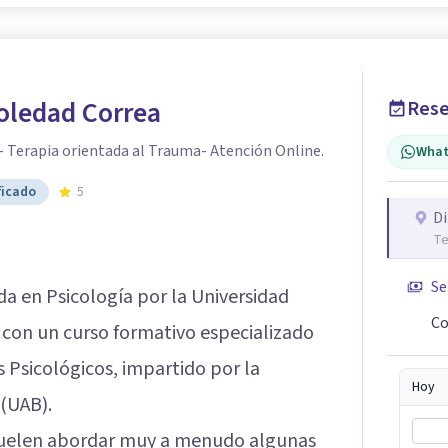
oledad Correa
Rese
- Terapia orientada al Trauma- Atención Online.
What
ficado
5
Di
Te
Se
da en Psicología por la Universidad
Co
con un curso formativo especializado
s Psicológicos, impartido por la
Hoy
(UAB).
 suelen abordar muy a menudo algunas