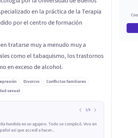
icología por la Universidad de Buenos
pecializado en la práctica de la Terapia
Coo
pedido por el centro de formación
elen tratarse muy a menudo muy a
les como el tabaquismo, los trastornos
mo en exceso de alcohol.
epresión
Divorcio
Conflictos familiares
dad sexual
1
/
5
ía hundida en un agujero. Todo se complicó. Vivo en
añol así que accedí a hacer...