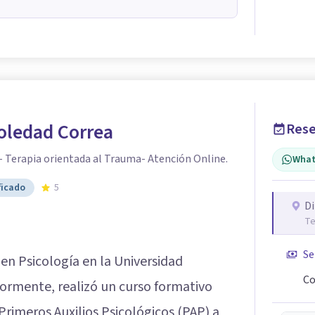
oledad Correa
Rese
- Terapia orientada al Trauma- Atención Online.
What
ficado
5
Di
Te
Se
 en Psicología en la Universidad
Co
ormente, realizó un curso formativo
 Primeros Auxilios Psicológicos (PAP) a