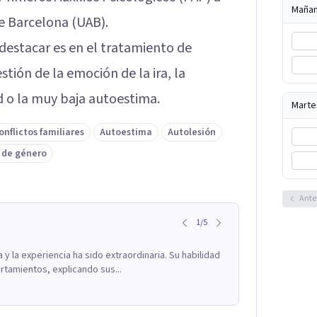
Maña
e Barcelona (UAB).
estacar es en el tratamiento de
tión de la emoción de la ira, la
d o la muy baja autoestima.
Marte
onflictos familiares
Autoestima
Autolesión
 de género
Ante
1
/
5
a y la experiencia ha sido extraordinaria. Su habilidad
tamientos, explicando sus...