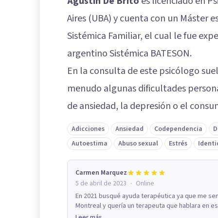
Agustin De Brito
es licenciado en Ps
Aires (UBA) y cuenta con un Máster es
Sistémica Familiar, el cual le fue ex
argentino Sistémica BATESON.
En la consulta de este psicólogo su
menudo algunas dificultades persona
de ansiedad, la depresión o el consu
Adicciones
Ansiedad
Codependencia
D
Autoestima
Abuso sexual
Estrés
Identi
Carmen Marquez
·
5 de abril de 2023
Online
En 2021 busqué ayuda terapéutica ya que me sent
Montreal y quería un terapeuta que hablara en esp
Leer más