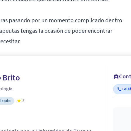
ntras pasando por un momento complicado dentro
erapeutas tengas la ocasión de poder encontrar
cesitar.
 Brito
Cont
ología
Telé
ficado
5