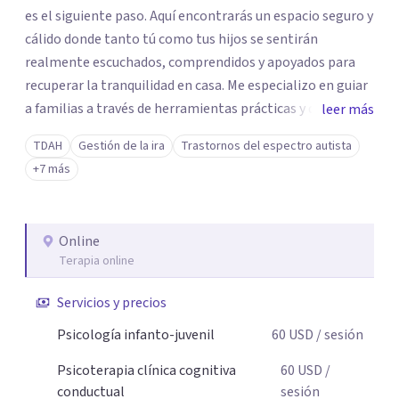
es el siguiente paso. Aquí encontrarás un espacio seguro y
cálido donde tanto tú como tus hijos se sentirán
realmente escuchados, comprendidos y apoyados para
recuperar la tranquilidad en casa. Me especializo en guiar
a familias a través de herramientas prácticas y dinámicas
leer más
adaptadas a la edad de cada menor, dejando de lado las
TDAH
Gestión de la ira
Trastornos del espectro autista
etiquetas y los tecnicismos. Mi forma de trabajar se
+7 más
centra en entender las emociones que hay detrás del
comportamiento, ayudándoles a desarrollar la confianza
necesaria para superar sus retos y fortaleciendo la
Online
comunicación entre ustedes. Acompaño a niños y
Terapia online
adolescentes que están lidiando con la ansiedad, la
timidez, la rebeldía o dificultades escolares, así como a
Servicios y precios
padres que buscan orientación y pautas claras para
Psicología infanto-juvenil
60
USD
/ sesión
educar sin perder la paciencia ni el control. Si estás listo
para dar el primer paso hacia una convivencia familiar
Psicoterapia clínica cognitiva
60
USD
/
más armoniosa, agenda tu sesión y empecemos a
conductual
sesión