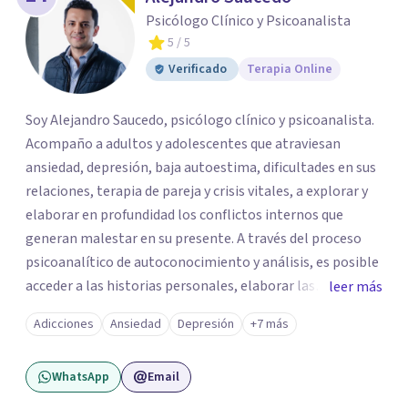
Psicólogo Clínico y Psicoanalista
5
/ 5
Verificado
Terapia Online
Soy Alejandro Saucedo, psicólogo clínico y psicoanalista.
Acompaño a adultos y adolescentes que atraviesan
ansiedad, depresión, baja autoestima, dificultades en sus
relaciones, terapia de pareja y crisis vitales, a explorar y
elaborar en profundidad los conflictos internos que
generan malestar en su presente. A través del proceso
psicoanalítico de autoconocimiento y análisis, es posible
acceder a las historias personales, elaborar las
leer más
experiencias del pasado y resignificarlas, liberando su
Adicciones
Ansiedad
Depresión
+7 más
influencia para construir un futuro con mayor libertad y
autenticidad. La terapia psicoanalítica crea un espacio de
WhatsApp
Email
verbalización libre y sin filtros. A través de esta
conversación abierta y del trabajo analítico conjunto, se