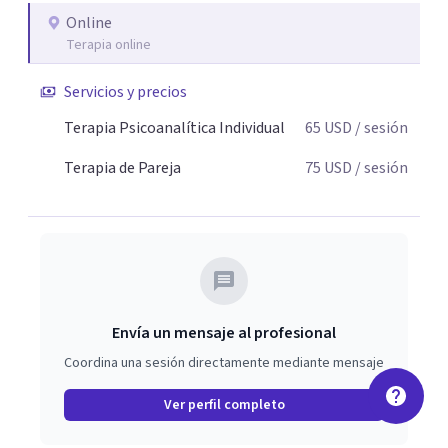
exploran las vivencias que aún condicionan el presente, se
Online
Terapia online
les otorga un nuevo sentido y se transforma su impacto
emocional. De esta forma, los pacientes logran mayor
Servicios y precios
claridad sobre sí mismos, reducen significativamente su
sufrimiento y alcanzan cambios profundos y duraderos en
Terapia Psicoanalítica Individual
65
USD
/ sesión
su vida y relaciones personales.
Terapia de Pareja
75
USD
/ sesión
Envía un mensaje al profesional
Coordina una sesión directamente mediante mensaje
Ver perfil completo