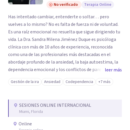
No verificado
Terapia Online
Has intentado cambiar, entenderte o soltar… pero
vuelves a lo mismo? No es falta de fuerza ni de voluntad.
Es una raíz emocional no resuelta que sigue dirigiendo tu
vida. La Dra. Sandra Milena Jiménez Duque es psicóloga
clínica con más de 10 años de experiencia, reconocida
como una de las profesionales más destacadas en el
abordaje profundo de la ansiedad, la baja autoestima, la
dependencia emocional y los conflictos de pareja. Ha
leer más
trabajado con pacientes en diferentes países,
Gestión de la ira
Ansiedad
Codependencia
+7 más
acompañando procesos complejos. Su enfoque
terapéutico se diferencia por una premisa clara: no
trabaja el síntoma, trabaja la raíz que lo origina. Su
SESIONES ONLINE INTERNACIONAL
metodología interviene en tres niveles: regulación del
Miami, Florida
sistema emocional, reprocesamiento de heridas de la
infancia y reestructuración cognitiva profunda,
Online