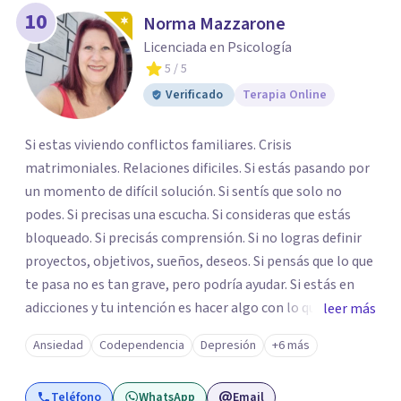
10
Norma Mazzarone
Licenciada en Psicología
5
/ 5
Verificado
Terapia Online
Si estas viviendo conflictos familiares. Crisis
matrimoniales. Relaciones dificiles. Si estás pasando por
un momento de difícil solución. Si sentís que solo no
podes. Si precisas una escucha. Si consideras que estás
bloqueado. Si precisás comprensión. Si no logras definir
proyectos, objetivos, sueños, deseos. Si pensás que lo que
te pasa no es tan grave, pero podría ayudar. Si estás en
adicciones y tu intención es hacer algo con lo que te está
leer más
pasando. No dudes en comunicarte a fin de comenzar a
Ansiedad
Codependencia
Depresión
+6 más
resolver la situación que está generando esa angustia.
Teléfono
WhatsApp
Email