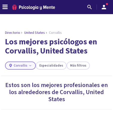
Directorio
United States
Corvallis
ENCONTRAR MI TERAPEUTA
¿Necesitas ayuda para encontrar el
Los mejores psicólogos en
psicólogo adecuado?
Corvallis, United States
Responde a unas breves preguntas y te ofreceremos
los profesionales que más se ajustan a tus
necesidades.
Corvallis
Especialidades
Más filtros
Responder cuestionario
Estos son los mejores profesionales en
los alrededores de
Corvallis
,
United
States