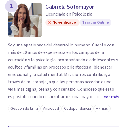
1
Gabriela Sotomayor
Licenciada en Psicologia
No verificado
Terapia Online
Soy una apasionada del desarrollo humano. Cuento con
más de 20 años de experiencia en los campos de la
educación y la psicología, acompañando a adolescentes y
adultos y familias en procesos orientados al bienestar
emocional y la salud mental. Mi visión es contribuir, a
través de mi trabajo, a que las personas accedan a una
vida más digna, plena y con sentido. Considero que esto
es posible cuando desarrollamos una mayor conciencia
leer más
de nuestro mundo interior y de la manera en que nuestras
Gestión de la ira
Ansiedad
Codependencia
+7 más
experiencias influyen en nuestra forma de sentir, pensar y
relacionarnos. Mi misión es ofrecer un espacio de
acompañamiento en salud mental basado en la