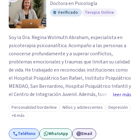
Doctora en Psicología
Verificado
Terapia Online
Soy la Dra. Regina Wolmuth Abraham, especialista en
psicoterapia psicoanalítica. Acompaño a las personas a
conocerse profundamente y a superar conflictos,
problemas emocionales y traumas que limitan su calidad
de vida. He trabajado en reconocidas instituciones como
el Hospital Psiquiátrico San Rafael, Instituto Psiquiátrico
MENDAO, San Bernardino, Hospital Psiquiátrico Infantil y
el Centro de Integración Juvenil. Además, tuve el
leer más
privilegio de colaborar en comunidades como Olivar del
Personalidad borderline
Niños y adolescentes
Depresión
Conde y Xochimilco, lo que me permitió conocer diversas
+6 más
realidades y necesidades.
Teléfono
WhatsApp
Email