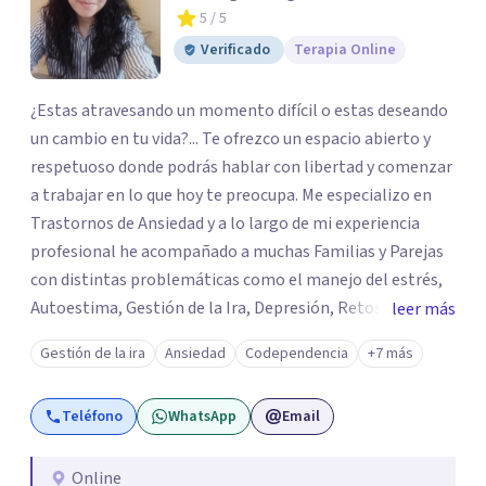
5
/ 5
Verificado
Terapia Online
¿Estas atravesando un momento difícil o estas deseando
un cambio en tu vida?... Te ofrezco un espacio abierto y
respetuoso donde podrás hablar con libertad y comenzar
a trabajar en lo que hoy te preocupa. Me especializo en
Trastornos de Ansiedad y a lo largo de mi experiencia
profesional he acompañado a muchas Familias y Parejas
con distintas problemáticas como el manejo del estrés,
Autoestima, Gestión de la Ira, Depresión, Retos en la
leer más
Crianza, Codependencia, Celos, entre otros. Cuento con
Gestión de la ira
Ansiedad
Codependencia
+7 más
más de 12 años de experiencia en el área de la Salud
mental y he trabajado en distintos contextos clínicos con
Teléfono
WhatsApp
Email
niños, Adolescentes y Adultos
Online