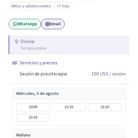
psicoanálisis, terapia somática y de trauma, psicología
Niños y adolescentes
+7 más
corporal, Mentalization Based Therapy (MBT),
hipnoterapia y respiración neurodinámica, integrando
WhatsApp
Email
actualmente la Psicología Analítica Junguiana. Mi
abordaje también incorpora perspectivas interculturales,
ecopsicología y el trabajo simbólico con el inconsciente,
Online
Terapia online
entendiendo que cada proceso terapéutico es único y
requiere una mirada personalizada.
Servicios y precios
Sesión de psicoterapia
100
USD
/ sesión
Miércoles, 5 de agosto
20:05
21:15
22:25
23:35
Mañana