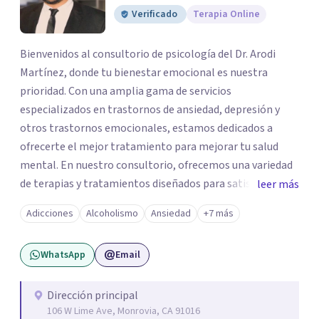
Verificado
Terapia Online
Bienvenidos al consultorio de psicología del Dr. Arodi
Martínez, donde tu bienestar emocional es nuestra
prioridad. Con una amplia gama de servicios
especializados en trastornos de ansiedad, depresión y
otros trastornos emocionales, estamos dedicados a
ofrecerte el mejor tratamiento para mejorar tu salud
mental. En nuestro consultorio, ofrecemos una variedad
de terapias y tratamientos diseñados para satisfacer tus
leer más
necesidades específicas: Terapia para Trastornos de
Adicciones
Alcoholismo
Ansiedad
+7 más
Ansiedad y Depresión: Somos expertos en el tratamiento
de la ansiedad y la depresión, utilizando enfoques
WhatsApp
Email
basados en evidencia para ayudarte a recuperar tu
bienestar emocional. Terapia Individual, de Pareja y
Familiar: Trabajamos contigo y tus seres queridos para
Dirección principal
106 W Lime Ave, Monrovia, CA 91016
fortalecer las relaciones y mejorar la dinámica familiar.