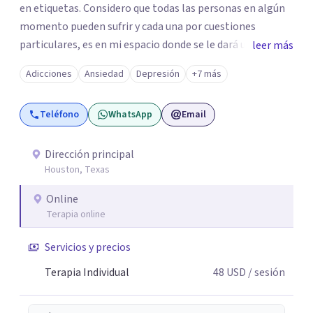
en etiquetas. Considero que todas las personas en algún
momento pueden sufrir y cada una por cuestiones
particulares, es en mi espacio donde se le dará un lugar a
leer más
esas cuestiones singulares de cada uno, para luego
Adicciones
Ansiedad
Depresión
+7 más
generar cambios. Soy una persona en constante
formación, actualmente curso seminarios, una
Teléfono
WhatsApp
Email
especialización en psicoanálisis y también investigo.
Siempre en la búsqueda de ser un mejor profesional.
Dirección principal
Houston, Texas
Online
Terapia online
Servicios y precios
Terapia Individual
48
USD
/ sesión