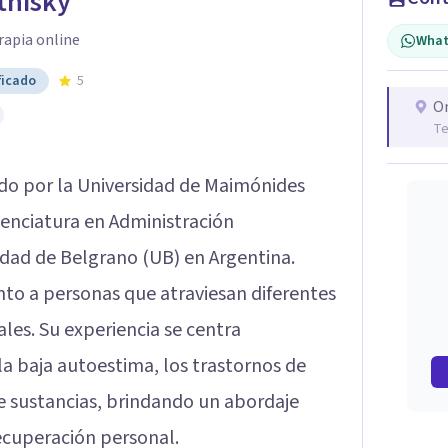
tnisky
rapia online
What
ficado
5
O
Te
ado por la Universidad de Maimónides
cenciatura en Administración
idad de Belgrano (UB) en Argentina.
o a personas que atraviesan diferentes
les. Su experiencia se centra
a baja autoestima, los trastornos de
 sustancias, brindando un abordaje
recuperación personal.