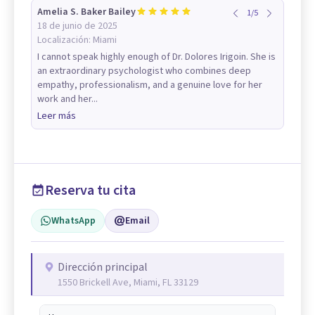
Amelia S. Baker Bailey
1
/
5
18 de junio de 2025
Localización:
Miami
I cannot speak highly enough of Dr. Dolores Irigoin. She is
an extraordinary psychologist who combines deep
empathy, professionalism, and a genuine love for her
work and her...
Leer más
Reserva tu cita
WhatsApp
Email
Dirección principal
1550 Brickell Ave, Miami, FL 33129