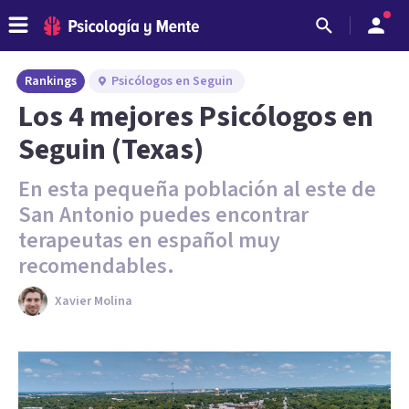
Rankings
Psicólogos en Seguin
Los 4 mejores Psicólogos en
Seguin (Texas)
En esta pequeña población al este de
San Antonio puedes encontrar
terapeutas en español muy
recomendables.
Xavier Molina