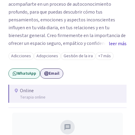
acompañarte en un proceso de autoconocimiento
profundo, para que puedas descubrir cómo tus
pensamientos, emociones y aspectos inconscientes
influyen en tu vida diaria, en tus relaciones y en tu
bienestar general. Creo firmemente en la importancia de
ofrecer un espacio seguro, empático y confidencial, donde
leer más
puedas expresarte sin miedo ni juicios, y explorar aquellas
Adicciones
Adopciones
Gestión de la ira
+7 más
experiencias o sentimientos que muchas veces resultan
difíciles de poner en palabras. A lo largo de mi trayectoria
WhatsApp
Email
me he formado y trabajado en clínica psicosomática,
psicopedagogía, trastornos emocionales, adicciones,
vínculos dependientes y conflictos individuales, de pareja
Online
Terapia online
o familiares. Esta experiencia me permite brindarte un
enfoque integral, adaptado a tus necesidades, que va más
allá de aliviar los síntomas y busca comprender el origen
más profundo de tu malestar.