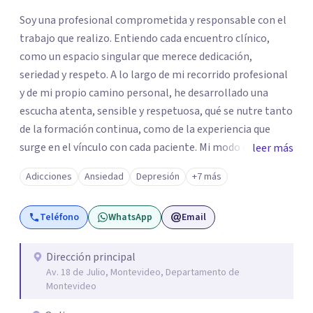
Soy una profesional comprometida y responsable con el
trabajo que realizo. Entiendo cada encuentro clínico,
como un espacio singular que merece dedicación,
seriedad y respeto. A lo largo de mi recorrido profesional
y de mi propio camino personal, he desarrollado una
escucha atenta, sensible y respetuosa, qué se nutre tanto
de la formación continua, como de la experiencia que
surge en el vínculo con cada paciente. Mi modo de
leer más
acompañar se fundamenta en la empatía, la presencia y
Adicciones
Ansiedad
Depresión
+7 más
el respeto por los tiempos subjetivos, reconociendo que
cada proceso es único y requiere ser alojado sin apuros ni
Teléfono
WhatsApp
Email
exigencias externas. Concibo el espacio terapéutico
como un lugar de confianza y cuidado, donde la palabra
puede ser desplegada, favoreciendo así, un proceso
Dirección principal
Av. 18 de Julio, Montevideo, Departamento de
sostenido, orientado al bienestar psíquico y al desarrollo
Montevideo
personal.