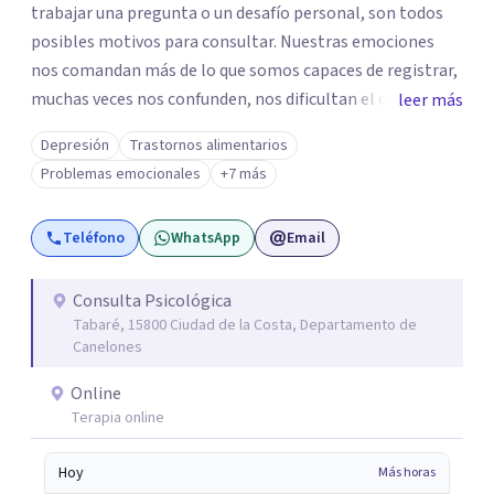
trabajar una pregunta o un desafío personal, son todos
posibles motivos para consultar. Nuestras emociones
nos comandan más de lo que somos capaces de registrar,
muchas veces nos confunden, nos dificultan el camino, la
leer más
toma de decisiones, el devenir diario. Cuando nos resultan
Depresión
Trastornos alimentarios
avasallantes, es allí donde nuestra psiquis puede
Problemas emocionales
+7 más
desbordar y manifestar síntomas que hasta el momento
no interferían con nuestra vida cotidiana, pero, no
Teléfono
WhatsApp
Email
obstante, estaban gestándose en nuestro interior. No
esperes a que tu cuerpo hable enfermándose. . Gestionar
las emociones es salud mental y cuidar tu mente es tan
Consulta Psicológica
Tabaré, 15800 Ciudad de la Costa, Departamento de
importante como cuidar tu cuerpo.
Canelones
Online
Terapia online
Hoy
Más horas