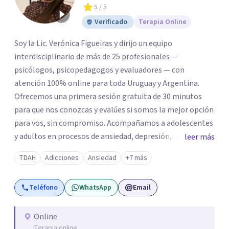
5
/ 5
Verificado
Terapia Online
Soy la Lic. Verónica Figueiras y dirijo un equipo
interdisciplinario de más de 25 profesionales —
psicólogos, psicopedagogos y evaluadores — con
atención 100% online para toda Uruguay y Argentina.
Ofrecemos una primera sesión gratuita de 30 minutos
para que nos conozcas y evalúes si somos la mejor opción
para vos, sin compromiso. Acompañamos a adolescentes
y adultos en procesos de ansiedad, depresión,
leer más
autoestima, duelo, crianza, conflictos de pareja y
TDAH
Adicciones
Ansiedad
+7 más
regulación emocional, adaptando cada proceso a las
necesidades particulares de quien consulta y no a la
Teléfono
WhatsApp
Email
inversa.
Online
Terapia online