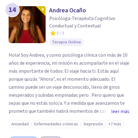
14
Andrea Ocaño
Psicóloga-Terapéuta Cognitivo
Conductual y Contextual
5
/ 5
Terapia Online
Hola! Soy Andrea, y como psicóloga clínica con más de 10
años de experiencia, mi misión es acompañarte en el viaje
más importante de todos: El viaje hacia ti. Estás aquí
porque quizás "Ahora", es el momento adecuado. El
camino puede ser un viaje desconocido, lleno de giros
inesperados y subidas empinadas pero . Pero quiero que
sepas que no estás solo/a. Y a medida que avanzamos te
prometo que también habrá momentos de calma, de
leer más
alegría y de liberación, momentos que te recordarán por
Ansiedad
Enfermedades crónicas
Depresión
+7 más
qué vale la pena seguir en este viaje... Porque, en última
instancia: "Aunque nada cambie, si yo cambio, todo