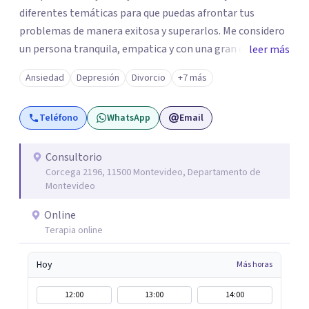
diferentes temáticas para que puedas afrontar tus
problemas de manera exitosa y superarlos. Me considero
un persona tranquila, empatica y con una gran capacidad
leer más
analítica. Disfruto ayudando a las personas brindándoles
Ansiedad
Depresión
Divorcio
+7 más
un espacio único donde ser escuchadas sin prejuicios. Me
formé en la Universidad Católica del Uruguay y me
Teléfono
WhatsApp
Email
especialicé en el Instituto Sistémico de Buenos Aires,
Argentina en Terapia de Parejas. Creo firmemente en la
formación continua por lo que estoy siempre buscando
Consultorio
Corcega 2196, 11500 Montevideo, Departamento de
formas de profundizar mis conocimientos.
Montevideo
Online
Terapia online
Hoy
Más horas
12:00
13:00
14:00