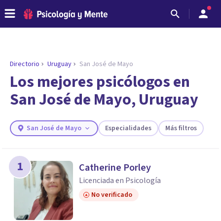
Directorio
Uruguay
San José de Mayo
ENCONTRAR MI TERAPEUTA
¿Necesitas ayuda para encontrar el
Los mejores psicólogos en
psicólogo adecuado?
San José de Mayo, Uruguay
Responde a unas breves preguntas y te ofreceremos
los profesionales que más se ajustan a tus
necesidades.
San José de Mayo
Especialidades
Más filtros
Responder cuestionario
1
Catherine Porley
Licenciada en Psicología
No verificado