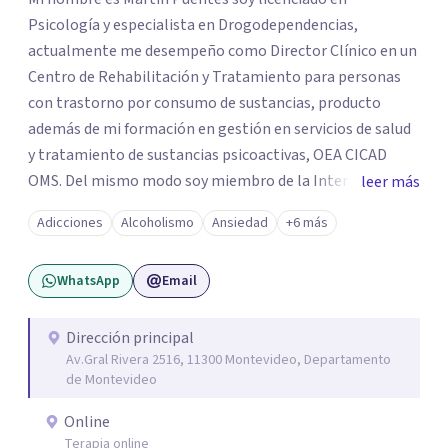
Psicología y especialista en Drogodependencias,
actualmente me desempeño como Director Clínico en un
Centro de Rehabilitación y Tratamiento para personas
con trastorno por consumo de sustancias, producto
además de mi formación en gestión en servicios de salud
y tratamiento de sustancias psicoactivas, OEA CICAD
OMS. Del mismo modo soy miembro de la International
leer más
Society of sustance use professional (ISSUP) *Licenciado
Adicciones
Alcoholismo
Ansiedad
+6 más
en Psicólogia *Diploma en gestión de servicios de salud
*Posgraduado especialista en Drogodependencias
WhatsApp
Email
*Diploma en gestión de Proyectos *Diploma en terapia
cognitivo conductual *Operador psicosocial especialista
en adicciones *Currículum universal de tratamiento de
Dirección principal
Av.Gral Rivera 2516, 11300 Montevideo, Departamento
adición OEA , CICAD, UNAM.
de Montevideo
Online
Terapia online