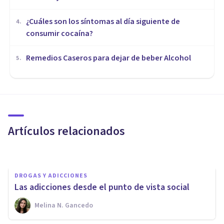
¿Cuáles son los síntomas al día siguiente de
4
.
consumir cocaína?
Remedios Caseros para dejar de beber Alcohol
5
.
DROGAS Y ADICCIONES
​Las 8 señales de la adicción al
alcohol
Artículos relacionados
Arturo Torres
DROGAS Y ADICCIONES
Las adicciones desde el punto de vista social
Melina N. Gancedo
DROGAS Y ADICCIONES