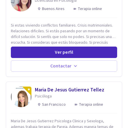
Licenciada en Psicología
Buenos Aires
Terapia online
Si estas viviendo conflictos familiares. Crisis matrimoniales.
Relaciones dificiles. Si estás pasando por un momento de
difícil solución. Si sentís que solo no podes. Si precisas una
escucha. Si consideras que estás bloqueado. Si precisás
comprensión. Si no logras definir proyectos, objetivos,
Ver perfil
sueños, deseos. Si pensás que lo que te pasa no es tan
grave, pero podría ayudar. Si estás en adicciones y tu
intención es hacer algo con lo que te está pasando. No dudes
Contactar
en comunicarte a fin de comenzar a resolver la situación que
está generando esa angustia.
Maria De Jesus Gutierrez Tellez
Psicóloga
San Francisco
Terapia online
Maria De Jesus Gutierrez Psicologa Clinica y Sexologa,
ademas trabaja terapia de Pareja. Ademas maneja temas de