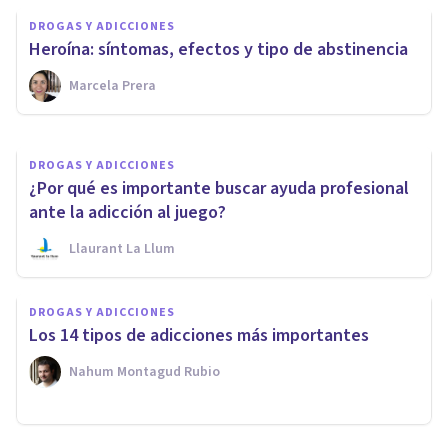
La Reducción del Daño en
DROGAS Y ADICCIONES
drogodependencias
Heroína: síntomas, efectos y tipo de abstinencia
Marcela Prera
Leocadio Martín Borges
DROGAS Y ADICCIONES
¿Por qué es importante buscar ayuda profesional
ante la adicción al juego?
Llaurant La Llum
DROGAS Y ADICCIONES
Los 14 tipos de adicciones más importantes
Nahum Montagud Rubio