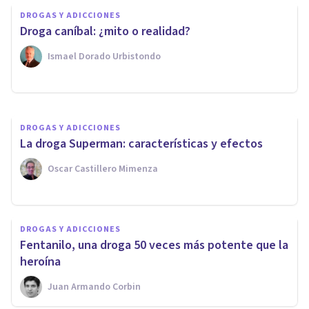
DROGAS Y ADICCIONES
DROGAS Y ADICCIONES
Droga caníbal: ¿mito o realidad?
¿La droga mata realmente?
Ismael Dorado Urbistondo
Melina N. Gancedo
DROGAS Y ADICCIONES
​La droga Superman: características y efectos
Oscar Castillero Mimenza
DROGAS Y ADICCIONES
Fentanilo, una droga 50 veces más potente que la
heroína
Juan Armando Corbin