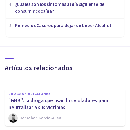
¿Cuáles son los síntomas al día siguiente de
4
.
consumir cocaína?
Remedios Caseros para dejar de beber Alcohol
5
.
DROGAS Y ADICCIONES
Burundanga, la droga capaz de
anular tu voluntad
Artículos relacionados
Cristina García
DROGAS Y ADICCIONES
"GHB": la droga que usan los violadores para
neutralizar a sus víctimas
Jonathan García-Allen