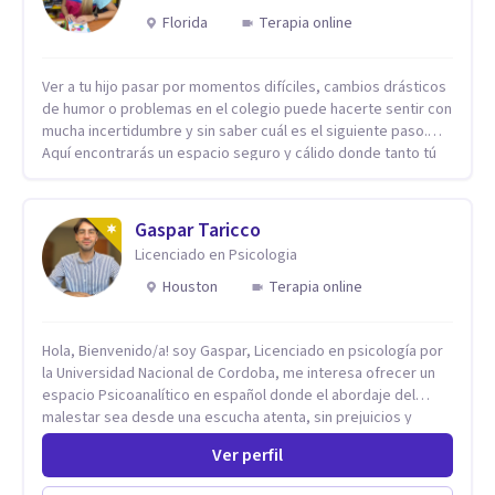
Florida
Terapia online
Ver a tu hijo pasar por momentos difíciles, cambios drásticos
de humor o problemas en el colegio puede hacerte sentir con
mucha incertidumbre y sin saber cuál es el siguiente paso.
Aquí encontrarás un espacio seguro y cálido donde tanto tú
como tus hijos se sentirán realmente escuchados,
comprendidos y apoyados para recuperar la tranquilidad en
casa. Me especializo en guiar a familias a través de
Gaspar Taricco
herramientas prácticas y dinámicas adaptadas a la edad de
Licenciado en Psicologia
cada menor, dejando de lado las etiquetas y los tecnicismos.
Mi forma de trabajar se centra en entender las emociones
Houston
Terapia online
que hay detrás del comportamiento, ayudándoles a
desarrollar la confianza necesaria para superar sus retos y
Hola, Bienvenido/a! soy Gaspar, Licenciado en psicología por
fortaleciendo la comunicación entre ustedes. Acompaño a
la Universidad Nacional de Cordoba, me interesa ofrecer un
niños y adolescentes que están lidiando con la ansiedad, la
espacio Psicoanalítico en español donde el abordaje del
timidez, la rebeldía o dificultades escolares, así como a
malestar sea desde una escucha atenta, sin prejuicios y
padres que buscan orientación y pautas claras para educar
rescatando lo singular de cada caso, sin caer en etiquetas.
sin perder la paciencia ni el control. Si estás listo para dar el
Ver perfil
Considero que todas las personas en algún momento pueden
primer paso hacia una convivencia familiar más armoniosa,
sufrir y cada una por cuestiones particulares, es en mi
agenda tu sesión y empecemos a trabajar juntos.