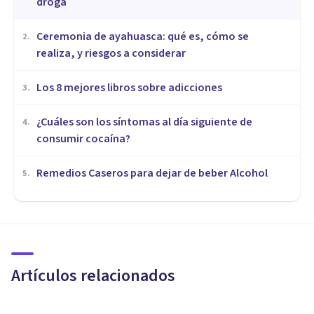
droga
Ceremonia de ayahuasca: qué es, cómo se
2
.
realiza, y riesgos a considerar
Los 8 mejores libros sobre adicciones
3
.
¿Cuáles son los síntomas al día siguiente de
4
.
consumir cocaína?
Remedios Caseros para dejar de beber Alcohol
5
.
CULTURA
5 películas sobre el mundo de
las drogas y sus adicciones
Artículos relacionados
Exii