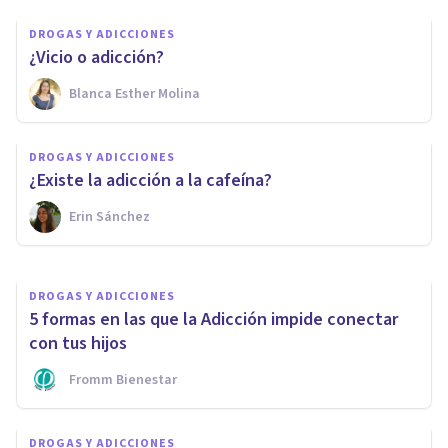
DROGAS Y ADICCIONES
¿Vicio o adicción?
Blanca Esther Molina
DROGAS Y ADICCIONES
¿Cómo funciona la adicción a la
DROGAS Y ADICCIONES
cocaína?
¿Existe la adicción a la cafeína?
Erin Sánchez
Tomás Santa Cecilia
DROGAS Y ADICCIONES
5 formas en las que la Adicción impide conectar
con tus hijos
Fromm Bienestar
DROGAS Y ADICCIONES