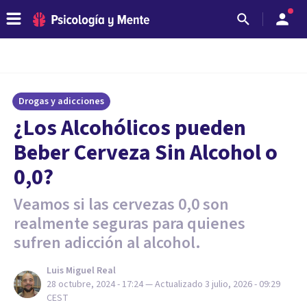
Drogas y adicciones
¿Los Alcohólicos pueden
Beber Cerveza Sin Alcohol o
0,0?
Veamos si las cervezas 0,0 son
realmente seguras para quienes
sufren adicción al alcohol.
Luis Miguel Real
28 octubre, 2024 - 17:24
— Actualizado
3 julio, 2026 - 09:29
CEST