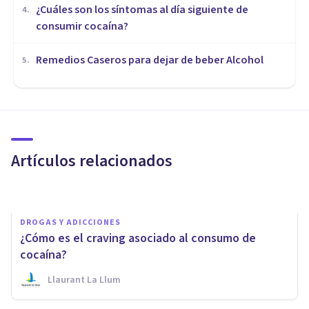
¿Cuáles son los síntomas al día siguiente de
4
.
consumir cocaína?
Remedios Caseros para dejar de beber Alcohol
5
.
DROGAS Y ADICCIONES
¿Existe la adicción a la cafeína?
Artículos relacionados
Erin Sánchez
DROGAS Y ADICCIONES
¿Cómo es el craving asociado al consumo de
cocaína?
Llaurant La Llum