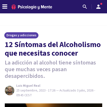
Drogas y adicciones
12 Síntomas del Alcoholismo
que necesitas conocer
La adicción al alcohol tiene síntomas
que muchas veces pasan
desapercibidos.
Luis Miguel Real
25 septiembre, 2023 - 17:26
— Actualizado
3 julio, 2026 -
09:45
CEST