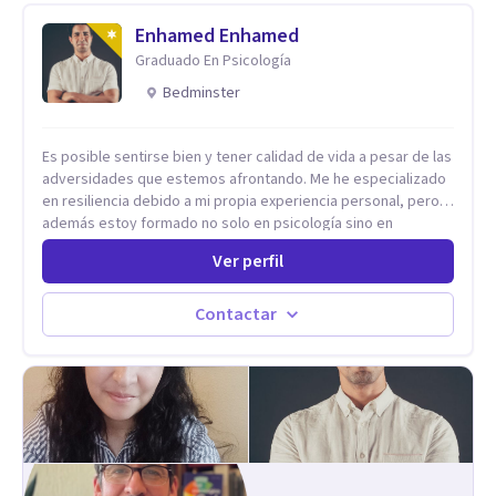
trabajado en distintos contextos clínicos con niños,
Adolescentes y Adultos
Enhamed Enhamed
Graduado En Psicología
Bedminster
Es posible sentirse bien y tener calidad de vida a pesar de las
adversidades que estemos afrontando. Me he especializado
en resiliencia debido a mi propia experiencia personal, pero
además estoy formado no solo en psicología sino en
coaching y técnicas de alto impacto centradas en: depresión,
Ver perfil
ansiedad y terapia de parejas. Sé que con el plan correcto y
el acompañamiento adecuado todo el mundo puede observar
cambios en menos de 5 sesiones. Mi experiencia profesional
Contactar
me ha demostrado que no importan las dificultades sino las
herramientas y la ayuda que dispongas para afrontarlas