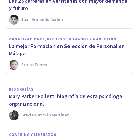
​Las 25 carreras universitarias con mayor demanda
y futuro
Juan Armando Corbin
ORGANIZACIONES, RECURSOS HUMANOS Y MARKETING
ORGANIZACIONES, RECURSOS HUMANOS Y MARKETING
La mejor Formación en
La mejor Formación en Selección de Personal en
Recursos Humanos en Málaga
Málaga
Arturo Torres
Psicología Y Mente
BIOGRAFÍAS
Mary Parker Follett: biografía de esta psicóloga
organizacional
Grecia Guzmán Martínez
COACHING Y LIDERAZGO