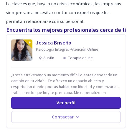
La clave es que, haya o no crisis económicas, las empresas
siempre van a necesitar contar con expertos que les
permitan relacionarse con su personal.
Encuentra los mejores profesionales cerca de ti
Jessica Briseño
Psicología Integral -Atención Online
Austin
Terapia online
¿Estas atravesando un momento difícil o estas deseando un
cambio en tu vida?... Te ofrezco un espacio abierto y
respetuoso donde podrás hablar con libertad y comenzar a
trabajar en lo que hoy te preocupa. Me especializo en
Trastornos de Ansiedad y a lo largo de mi experiencia
Ver perfil
profesional he acompañado a muchas Familias y Parejas con
distintas problemáticas como el manejo del estrés,
Autoestima, Gestión de la Ira, Depresión, Retos en la Crianza,
Contactar
Codependencia, Celos, entre otros. Cuento con más de 12
años de experiencia en el área de la Salud mental y he