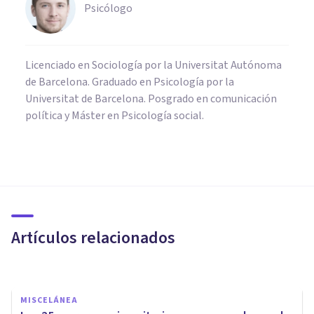
Psicólogo
Licenciado en Sociología por la Universitat Autónoma
de Barcelona. Graduado en Psicología por la
Universitat de Barcelona. Posgrado en comunicación
política y Máster en Psicología social.
ORGANIZACIONES, RECURSOS HUMANOS Y MARKETING
Así es la formación a empresas
de En Equilibrio Mental
Artículos relacionados
En Equilibrio Mental
MISCELÁNEA