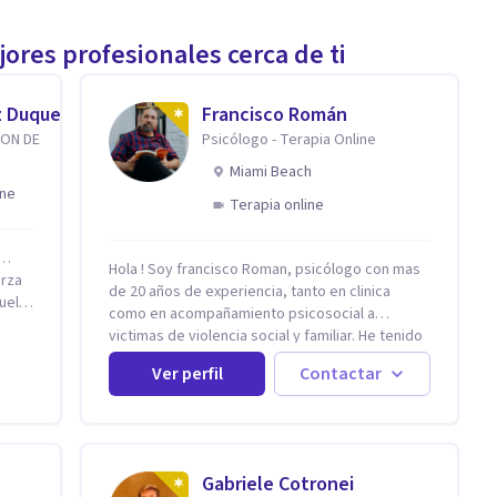
ores profesionales cerca de ti
z Duque
Francisco Román
ION DE
Psicólogo - Terapia Online
Miami Beach
ine
Terapia online
r…
Hola ! Soy francisco Roman, psicólogo con mas
erza
de 20 años de experiencia, tanto en clinica
uelta
como en acompañamiento psicosocial a
victimas de violencia social y familiar. He tenido
con
la oportunidad de trabajar con niños adultos y
Ver perfil
Contactar
familias en todos los espacios y esto me ha
adas
dado un una variedad de aprendizajes que
baja
ahora pongo a tu disposicion. En la actualidad
s
puedo atenderte de manera presencial y/o
virtual, de lunes a sabado. el costo de cada
sos
Gabriele Cotronei
sesión lo acordamos en el primer contacto