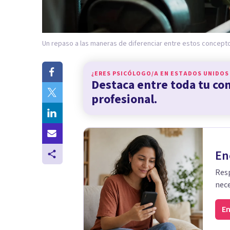
Un repaso a las maneras de diferenciar entre estos concept
¿ERES PSICÓLOGO/A EN
ESTADOS UNIDOS
Destaca entre toda tu c
profesional.
En
Resp
nece
En