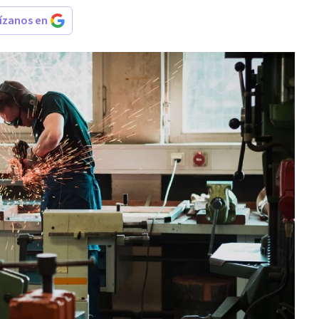
rízanos en