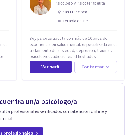
Psicologo y Psicoterapeuta
 el
San Francisco
Terapia online
y
Soy psicoterapeuta con más de 10 años de
ones
n el
experiencia en salud mental, especializada en el
tratamiento de ansiedad, depresión, trauma
o si
te
psicológico, adicciones, dificultades
y
identitarias y efectos de experiencias
Ver perfil
Contactar
a.
tirán
tempranas adversas. Ofrezco un espacio
terapéutico seguro, confidencial y
profundamente humano, donde el dolor
emocional puede transformarse en
autoconocimiento, regulación emocional y
do de
bienestar. Trabajo desde un enfoque
cuentra un/a psicólogo/a
rma
integrativo que combina psicoanálisis, terapia
somática y de trauma, psicología corporal,
ulta profesionales verificados con atención online y
ento,
Mentalization Based Therapy (MBT),
encial.
hipnoterapia y respiración neurodinámica,
integrando actualmente la Psicología Analítica
r profesionales
s.
Junguiana. Mi abordaje también incorpora