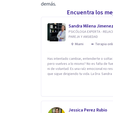
demás.
Encuentra los mej
Sandra Milena Jimene
PSICÓLOGA EXPERTA - RELAC
PAREJA Y ANSIEDAD
Miami
Terapia onl
Has intentado cambiar, entenderte o solta
pero vuelves a lo mismo? No es falta de fu
ni de voluntad. Es una raíz emocional no res
que sigue dirigiendo tu vida. La Dra. Sandra
Milena Jiménez Duque es psicóloga clínica 
más de 10 años de experiencia, reconocida
como una de las profesionales más destac
en el abordaje profundo de la ansiedad, la 
autoestima, la dependencia emocional y lo
conflictos de pareja. Ha trabajado con pacientes
en diferentes países, acompañando proce
Jessica Perez Rubio