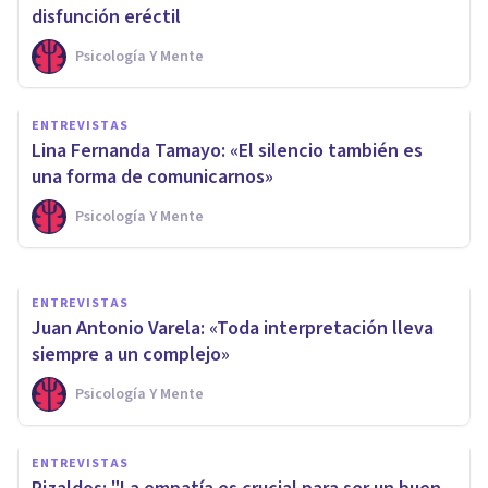
disfunción eréctil
Psicología Y Mente
ENTREVISTAS
Raquel Nava: «Decir que sí
ENTREVISTAS
cuando queremos decir que
Lina Fernanda Tamayo: «El silencio también es
no, tiene un coste»
una forma de comunicarnos»
Psicología Y Mente
Psicología Y Mente
ENTREVISTAS
Juan Antonio Varela: «Toda interpretación lleva
siempre a un complejo»
Psicología Y Mente
ENTREVISTAS