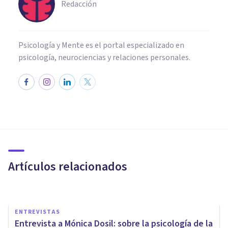
Redacción
Psicología y Mente es el portal especializado en
psicología, neurociencias y relaciones personales.
ENTREVISTAS
Lidia González Alija: «Somos
más que un cuerpo y una
personalidad»
Artículos relacionados
Psicología Y Mente
ENTREVISTAS
Entrevista a Mónica Dosil: sobre la psicología de la