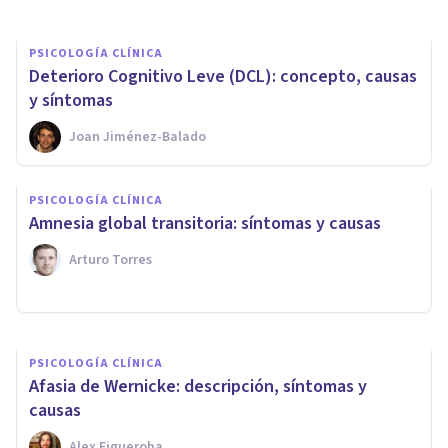
PSICOLOGÍA CLÍNICA
Deterioro Cognitivo Leve (DCL): concepto, causas
y síntomas
Joan Jiménez-Balado
PSICOLOGÍA CLÍNICA
PSICOLOGÍA CLÍNICA
Alzheimer en jóvenes: causas,
Amnesia global transitoria: síntomas y causas
síntomas y tratamiento
Arturo Torres
Alex Ortega Andero
PSICOLOGÍA CLÍNICA
Afasia de Wernicke: descripción, síntomas y
causas
Alex Figueroba