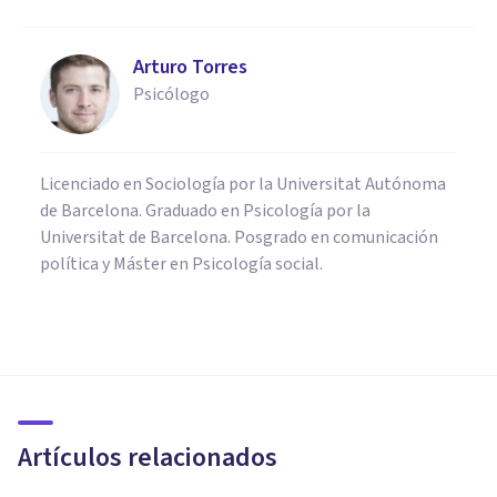
Arturo Torres
Psicólogo
Licenciado en Sociología por la Universitat Autónoma
de Barcelona. Graduado en Psicología por la
Universitat de Barcelona. Posgrado en comunicación
política y Máster en Psicología social.
PSICOLOGÍA CLÍNICA
​Pérdida de memoria por
estrés: causas y síntomas
Artículos relacionados
Arturo Torres