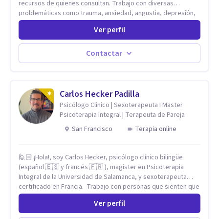
recursos de quienes consultan. Trabajo con diversas
problemáticas como trauma, ansiedad, angustia, depresión,
estrés, violencias, abuso sexual y procesos migratorios,
Ver perfil
entre otros. Ofrezco un espacio seguro, de escucha activa y
contención, comprometido con tu bienestar emocional y con
un enfoque centrado en el autoconocimiento y el aprendizaje
Contactar
mutuo. Mi manera de trabajar se enfoca principalmente en los
conflictos y malestares que emergen en el presente,
estableciendo objetivos graduales y flexibles, de acuerdo a
tu ritmo y posibilidades.
Carlos Hecker Padilla
Psicólogo Clínico | Sexoterapeuta I Master
Psicoterapia Integral | Terapeuta de Pareja
San Francisco
Terapia online
🙋🏻 ¡Hola!, soy Carlos Hecker, psicólogo clínico bilingüe
(español 🇪🇸 y francés 🇫🇷 ), magister en Psicoterapia
Integral de la Universidad de Salamanca, y sexoterapeuta
certificado en Francia. Trabajo con personas que sienten que
algo en su vida dejó de calzar: ansiedad que se desborda,
Ver perfil
tristeza que no se va, duelos que se alargan, relaciones que
repiten el mismo patrón o preguntas en torno a la sexualidad