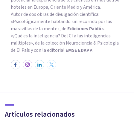
hoteles en Europa, Oriente Medio y América.
Autor de dos obras de divulgación científica:
«Psicológicamente hablando: un recorrido por las
maravillas de la mente»
, de
Ediciones Paidós
.
«¿Qué es la inteligencia? Del CI a las inteligencias
múltiples», de la colección Neurociencia & Psicología
de El País y con la editorial
EMSE EDAPP
.
ENTREVISTAS
Verónica Valderrama: «La
hipnosis está rodeada de
muchos mitos»
Artículos relacionados
Arturo Torres