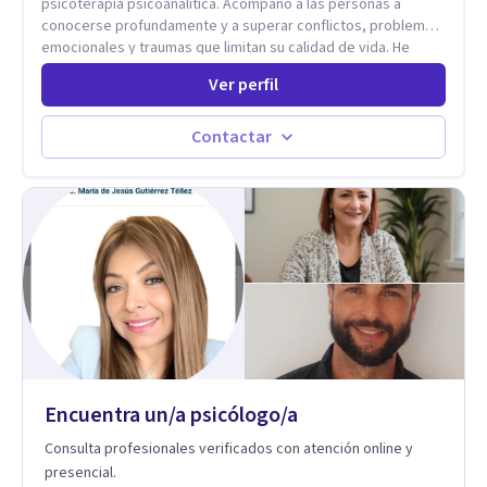
psicoterapia psicoanalítica. Acompaño a las personas a
conocerse profundamente y a superar conflictos, problemas
emocionales y traumas que limitan su calidad de vida. He
trabajado en reconocidas instituciones como el Hospital
Ver perfil
Psiquiátrico San Rafael, Instituto Psiquiátrico MENDAO, San
Bernardino, Hospital Psiquiátrico Infantil y el Centro de
Integración Juvenil. Además, tuve el privilegio de colaborar
Contactar
en comunidades como Olivar del Conde y Xochimilco, lo que
me permitió conocer diversas realidades y necesidades.
Encuentra un/a psicólogo/a
Consulta profesionales verificados con atención online y
presencial.