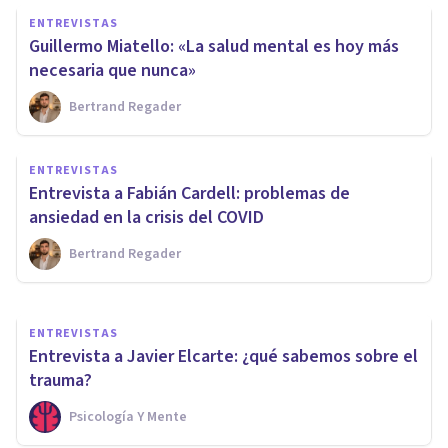
ENTREVISTAS
Guillermo Miatello: «La salud mental es hoy más
necesaria que nunca»
Bertrand Regader
ENTREVISTAS
Andrés Quinteros: "El estrés
ENTREVISTAS
también es adaptativo y
Entrevista a Fabián Cardell: problemas de
necesario"
ansiedad en la crisis del COVID
Bertrand Regader
Psicología Y Mente
ENTREVISTAS
Entrevista a Javier Elcarte: ¿qué sabemos sobre el
trauma?
Psicología Y Mente