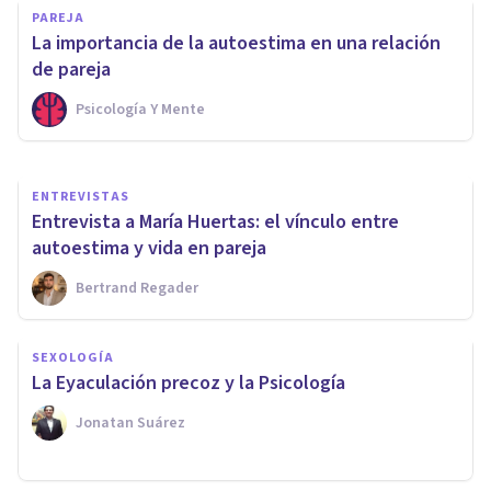
PAREJA
baja autoestima y la
La importancia de la autoestima en una relación
dependencia emocional?
de pareja
Psicología Y Mente
Nahum Montagud Rubio
ENTREVISTAS
Entrevista a María Huertas: el vínculo entre
autoestima y vida en pareja
Bertrand Regader
SEXOLOGÍA
La Eyaculación precoz y la Psicología
Jonatan Suárez