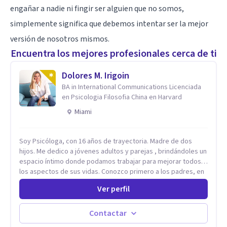
engañar a nadie ni fingir ser alguien que no somos,
simplemente significa que debemos intentar ser la mejor
versión de nosotros mismos.
Encuentra los mejores profesionales cerca de ti
Dolores M. Irigoin
BA in International Communications Licenciada
en Psicologia Filosofia China en Harvard
Miami
Soy Psicóloga, con 16 años de trayectoria. Madre de dos
hijos. Me dedico a jóvenes adultos y parejas , brindándoles un
espacio íntimo donde podamos trabajar para mejorar todos
los aspectos de sus vidas. Conozco primero a los padres, en
el caso de niños u adolescentes, para luego seguir la terapia
Ver perfil
con sus hijos, apuntalándolos en su futuro personal,
universitario y profesional, siempre conteniendo
paralelamente a los padres y brindándoles un espacio de
Contactar
seguridad. Hago terapia de pareja y adultos con método