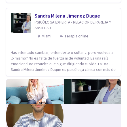
integrativo. Más información en: intherapy.today
Sandra Milena Jimenez Duque
PSICÓLOGA EXPERTA - RELACION DE PAREJA Y
ANSIEDAD
Miami
Terapia online
Has intentado cambiar, entenderte o soltar… pero vuelves a
lo mismo? No es falta de fuerza ni de voluntad. Es una raíz
emocional no resuelta que sigue dirigiendo tu vida. La Dra.
Sandra Milena Jiménez Duque es psicóloga clínica con más de
10 años de experiencia, reconocida como una de las
profesionales más destacadas en el abordaje profundo de la
ansiedad, la baja autoestima, la dependencia emocional y los
conflictos de pareja. Ha trabajado con pacientes en
diferentes países, acompañando procesos complejos. Su
enfoque terapéutico se diferencia por una premisa clara: no
trabaja el síntoma, trabaja la raíz que lo origina. Su
metodología interviene en tres niveles: regulación del
sistema emocional, reprocesamiento de heridas de la
infancia y reestructuración cognitiva profunda, permitiendo