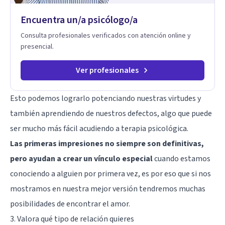
transformar patrones, emociones y decisiones desde su
Encuentra un/a psicólogo/a
origen. Si buscas un proceso superficial, este no es el lugar.
Pero si estás listo(a) para comprender, sanar y transformar la
Consulta profesionales verificados con atención online y
raíz de lo que te ocurre, la Dra. Sandra Milena Jiménez Duque
presencial.
es una de las mejores opciones para acompañarte. Porque
cuando sanas tu mundo interno, cambias tu forma de pensar,
de elegir y de vivir.
Ver profesionales
Esto podemos lograrlo potenciando nuestras virtudes y
también aprendiendo de nuestros defectos, algo que puede
ser mucho más fácil acudiendo a terapia psicológica.
Las primeras impresiones no siempre son definitivas,
pero ayudan a crear un vínculo especial
cuando estamos
conociendo a alguien por primera vez, es por eso que si nos
mostramos en nuestra mejor versión tendremos muchas
posibilidades de encontrar el amor.
3. Valora qué tipo de relación quieres