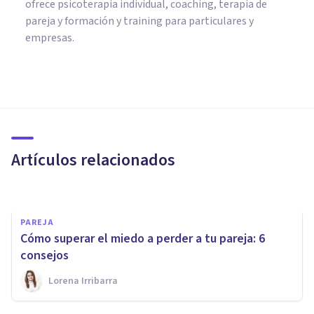
ofrece psicoterapia individual, coaching, terapia de
pareja y formación y training para particulares y
empresas.
PAREJA
Autoestima y pareja: cómo tus
relaciones afectan a tu
autoestima
Artículos relacionados
Rubén Camacho
PAREJA
Cómo superar el miedo a perder a tu pareja: 6
consejos
Lorena Irribarra
PSICOLOGÍA SOCIAL Y RELACIONES PERSONALES
¿Cuál es la relación entre la