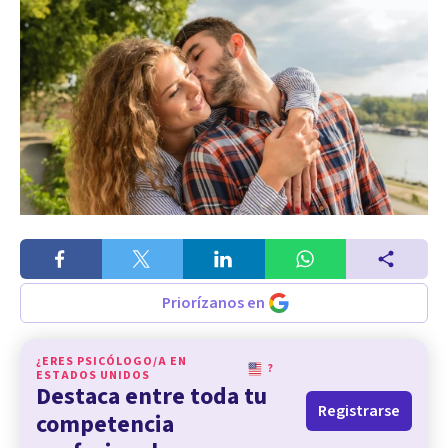
Priorízanos en
¿ERES PSICÓLOGO/A EN
?
ESTADOS UNIDOS
Destaca entre toda tu
Registrarse
competencia