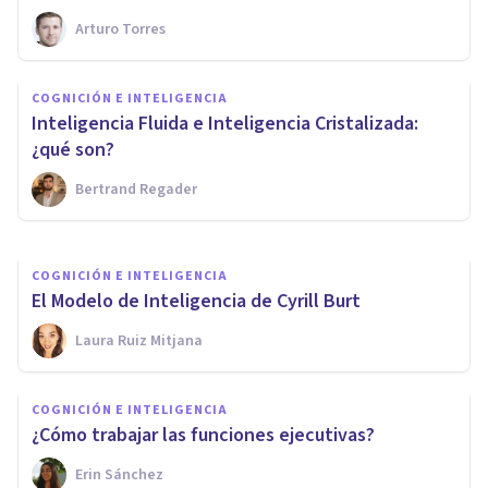
Arturo Torres
COGNICIÓN E INTELIGENCIA
COGNICIÓN E INTELIGENCIA
7 ejemplos de savants famosos
Inteligencia Fluida e Inteligencia Cristalizada:
con talentos increíbles
¿qué son?
Bertrand Regader
Arturo Torres
COGNICIÓN E INTELIGENCIA
El Modelo de Inteligencia de Cyrill Burt
Laura Ruiz Mitjana
COGNICIÓN E INTELIGENCIA
¿Cómo trabajar las funciones ejecutivas?
Erin Sánchez