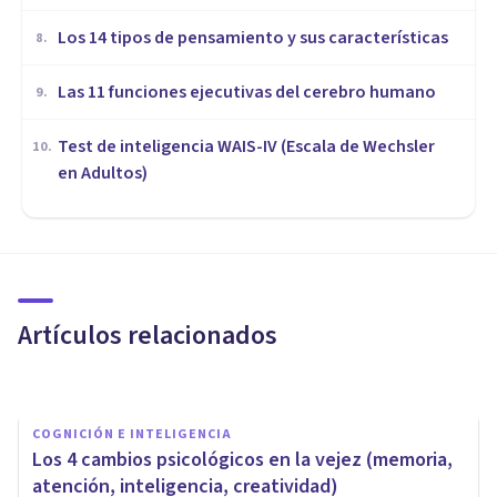
Los 14 tipos de pensamiento y sus características
8
.
Las 11 funciones ejecutivas del cerebro humano
9
.
Test de inteligencia WAIS-IV (Escala de Wechsler
10
.
en Adultos)
COGNICIÓN E INTELIGENCIA
​Memoria selectiva: ¿por qué
solo recordamos lo que nos
importa?
Artículos relacionados
Adrián Triglia
COGNICIÓN E INTELIGENCIA
Los 4 cambios psicológicos en la vejez (memoria,
atención, inteligencia, creatividad)