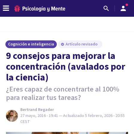
Cognición e inteligencia
Artículo revisado
9 consejos para mejorar la
concentración (avalados por
la ciencia)
¿Eres capaz de concentrarte al 100%
para realizar tus tareas?
Bertrand Regader
27 mayo, 2016 - 19:41
— Actualizado
5 febrero, 2026 - 20:55
CEST