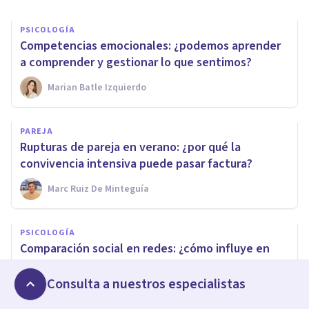
PSICOLOGÍA
Competencias emocionales: ¿podemos aprender
a comprender y gestionar lo que sentimos?
Marian Batle Izquierdo
PAREJA
Rupturas de pareja en verano: ¿por qué la
convivencia intensiva puede pasar factura?
Marc Ruiz De Minteguía
PSICOLOGÍA
Comparación social en redes: ¿cómo influye en
nuestra autoestima sin que lo notemos?
Consulta a nuestros especialistas
Escuela Europea De Coaching