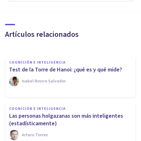
COGNICIÓN E INTELIGENCIA
¿Es bueno estudiar
escuchando música?
Artículos relacionados
Arturo Torres
COGNICIÓN E INTELIGENCIA
Test de la Torre de Hanoi: ¿qué es y qué mide?
Isabel Rovira Salvador
COGNICIÓN E INTELIGENCIA
COGNICIÓN E INTELIGENCIA
Este gorro es capaz de
Las personas holgazanas son más inteligentes
volvernos más inteligentes
(estadísticamente)
Arturo Torres
Oscar Castillero Mimenza