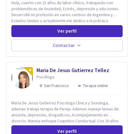
Hola, cuento con 21 años de labor clínico, trabajando con
problemáticas de Ansiedad, Estrés, depresión y adicciones.
Desarrollé mi profesión en varios centros de Argentina y
Estados Unidos y actualmente me dedico a la práctica
privada. Utilizo terapias cognitivas conductuales basadas en
Ver perfil
evidencia científica con comprobados resultados. Los
objetivos terapéuticos están centrados en brindar
herramientas concretas para el cambio, que permitan
Contactar
desarrollar nuevas habilidades y estrategias basadas en la
salud y calidad de vida.
Maria De Jesus Gutierrez Tellez
Psicóloga
San Francisco
Terapia online
Maria De Jesus Gutierrez Psicologa Clinica y Sexologa,
ademas trabaja terapia de Pareja. Ademas maneja temas de
ansieda, depresion, drogadiccio, Acompa{amiento en
divorcio. Maneja enfoque Cognitivo Conductual. Con 20 años
de experiencia, constantemente capacitandose en las
Ver perfil
diferntes areas de la Salud Mental.