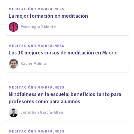
MEDITACIÓN Y MINDFULNESS
La mejor formación en meditación
Psicología Y Mente
MEDITACIÓN Y MINDFULNESS
La mejor formación en
MEDITACIÓN Y MINDFULNESS
Mindfulness
Los 10 mejores cursos de meditación en Madrid
Xavier Molina
Psicología Y Mente
MEDITACIÓN Y MINDFULNESS
​Mindfulness en la escuela: beneficios tanto para
profesores como para alumnos
Jonathan García-Allen
MEDITACIÓN Y MINDFULNESS