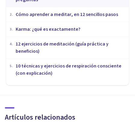
Cómo aprender a meditar, en 12 sencillos pasos
2
.
​Karma: ¿qué es exactamente?
3
.
12 ejercicios de meditación (guía práctica y
4
.
beneficios)
10 técnicas y ejercicios de respiración consciente
5
.
(con explicación)
MEDITACIÓN Y MINDFULNESS
Mindfulness en Gràcia:
Psicotools y su uso de la
Atención Plena
Artículos relacionados
Arturo Torres