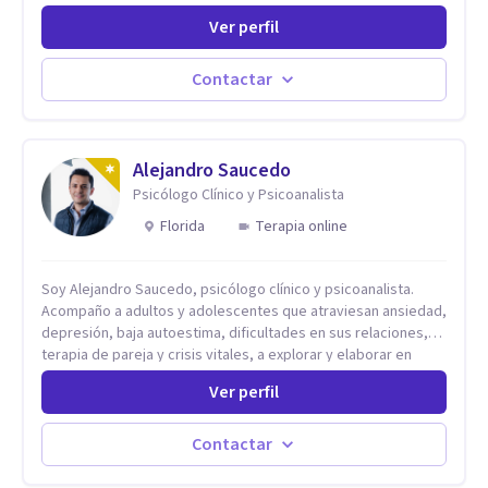
comprensión. Si no logras definir proyectos, objetivos,
Ver perfil
sueños, deseos. Si pensás que lo que te pasa no es tan
grave, pero podría ayudar. Si estás en adicciones y tu
intención es hacer algo con lo que te está pasando. No dudes
Contactar
en comunicarte a fin de comenzar a resolver la situación que
está generando esa angustia.
Alejandro Saucedo
Psicólogo Clínico y Psicoanalista
Florida
Terapia online
Soy Alejandro Saucedo, psicólogo clínico y psicoanalista.
Acompaño a adultos y adolescentes que atraviesan ansiedad,
depresión, baja autoestima, dificultades en sus relaciones,
terapia de pareja y crisis vitales, a explorar y elaborar en
profundidad los conflictos internos que generan malestar en
Ver perfil
su presente. A través del proceso psicoanalítico de
autoconocimiento y análisis, es posible acceder a las
historias personales, elaborar las experiencias del pasado y
Contactar
resignificarlas, liberando su influencia para construir un futuro
con mayor libertad y autenticidad. La terapia psicoanalítica