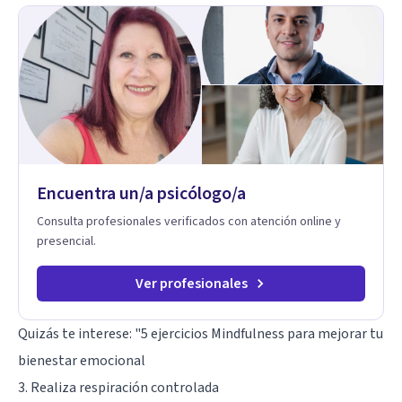
crea un espacio de verbalización libre y sin filtros. A través de
esta conversación abierta y del trabajo analítico conjunto, se
exploran las vivencias que aún condicionan el presente, se les
otorga un nuevo sentido y se transforma su impacto
emocional. De esta forma, los pacientes logran mayor
claridad sobre sí mismos, reducen significativamente su
sufrimiento y alcanzan cambios profundos y duraderos en su
vida y relaciones personales.
Encuentra un/a psicólogo/a
Consulta profesionales verificados con atención online y
presencial.
Ver profesionales
Quizás te interese: "
5 ejercicios Mindfulness para mejorar tu
bienestar emocional
3. Realiza respiración controlada