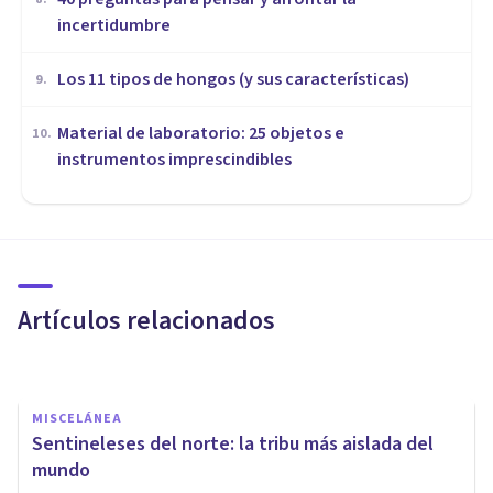
incertidumbre
Los 11 tipos de hongos (y sus características)
9
.
Material de laboratorio: 25 objetos e
10
.
instrumentos imprescindibles
MISCELÁNEA
Agotes: ¿quiénes fueron estos
olvidados pobladores de los
Pirineos?
Artículos relacionados
Mateo Rigola
MISCELÁNEA
Sentineleses del norte: la tribu más aislada del
mundo