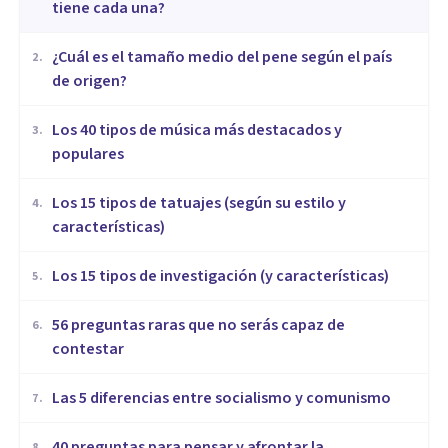
tiene cada una?
¿Cuál es el tamaño medio del pene según el país
2
.
de origen?
Los 40 tipos de música más destacados y
3
.
populares
Los 15 tipos de tatuajes (según su estilo y
4
.
características)
Los 15 tipos de investigación (y características)
5
.
56 preguntas raras que no serás capaz de
6
.
contestar
Las 5 diferencias entre socialismo y comunismo
7
.
40 preguntas para pensar y afrontar la
8
.