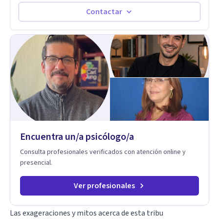
experiencia, acompaña a personas, parejas y líderes en
procesos de desarrollo personal y profesional. Su trabajo se
Contactar
centra en la regulación emocional, las relaciones de pareja, la
comunicación efectiva y el liderazgo consciente. Su
metodología combina psicología contemporánea,
neurociencias y estrategias de cambio basadas en evidencia
para fortalecer la autoestima, desarrollar habilidades
socioemocionales y promover cambios sostenibles. Como
divulgador científico, acerca la psicología y las neurociencias
a la vida cotidiana mediante contenidos claros, rigurosos y
aplicables, con el propósito de impulsar un bienestar integral.
Encuentra un/a psicólogo/a
Consulta profesionales verificados con atención online y
presencial.
Ver profesionales
Las exageraciones y mitos acerca de esta tribu