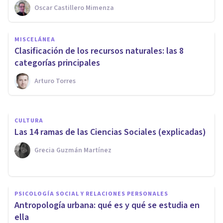
Oscar Castillero Mimenza
CULTURA
MISCELÁNEA
Sociedad Postindustrial: su
Clasificación de los recursos naturales: las 8
historia y características
categorías principales
Arturo Torres
Grecia Guzmán Martínez
CULTURA
Las 14 ramas de las Ciencias Sociales (explicadas)
Grecia Guzmán Martínez
PSICOLOGÍA SOCIAL Y RELACIONES PERSONALES
Antropología urbana: qué es y qué se estudia en
ella