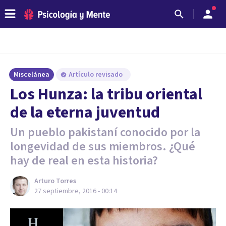
Miscelánea
Artículo revisado
Los Hunza: la tribu oriental
de la eterna juventud
Un pueblo pakistaní conocido por la
longevidad de sus miembros. ¿Qué
hay de real en esta historia?
Arturo Torres
27 septiembre, 2016 - 00:14