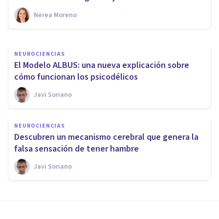
Nerea Moreno
Javi Soriano
NEUROCIENCIAS
El Modelo ALBUS: una nueva explicación sobre
cómo funcionan los psicodélicos
Javi Soriano
NEUROCIENCIAS
Descubren un mecanismo cerebral que genera la
falsa sensación de tener hambre
Javi Soriano