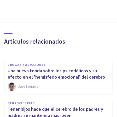
NEUROCIENCIAS
Un tipo de neuronas que
regulan la pérdida de apetito
pueden ayudar a tratar la
Artículos relacionados
obesidad
Javi Soriano
DROGAS Y ADICCIONES
Una nueva teoría sobre los psicodélicos y su
efecto en el 'hemisferio emocional' del cerebro
Javi Soriano
NEUROCIENCIAS
Cómo la Falta de Sueño reduce
NEUROCIENCIAS
la capacidad del Cerebro de
Tener hijos hace que el cerebro de los padres y
eliminar Toxinas
madres se mantenga más joven