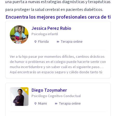
una puerta a nuevas estrategias diagnósticas y terapéuticas
para proteger la salud cerebral en pacientes diabéticos.
Encuentra los mejores profesionales cerca de ti
Jessica Perez Rubio
Psicologa infantil
Florida
Terapia online
Ver a tu hijo pasar por momentos difíciles, cambios drásticos
de humor o problemas en el colegio puede hacerte sentir con
mucha incertidumbre y sin saber cuál es el siguiente paso.
Aquí encontrarás un espacio seguro y cálido donde tanto tú
como tus hijos se sentirán realmente escuchados,
comprendidos y apoyados para recuperar la tranquilidad en
casa. Me especializo en guiar a familias a través de
Diego Tzoymaher
herramientas prácticas y dinámicas adaptadas a la edad de
Psicólogo Cognitivo Conductual
cada menor, dejando de lado las etiquetas y los tecnicismos.
Mi forma de trabajar se centra en entender las emociones
Miami
Terapia online
que hay detrás del comportamiento, ayudándoles a
desarrollar la confianza necesaria para superar sus retos y