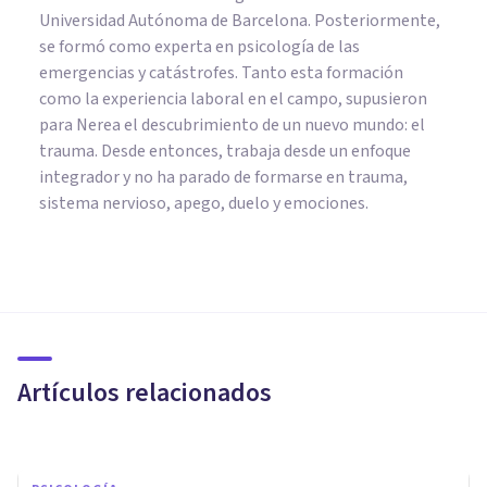
Universidad Autónoma de Barcelona. Posteriormente,
se formó como experta en psicología de las
emergencias y catástrofes. Tanto esta formación
como la experiencia laboral en el campo, supusieron
para Nerea el descubrimiento de un nuevo mundo: el
trauma. Desde entonces, trabaja desde un enfoque
integrador y no ha parado de formarse en trauma,
sistema nervioso, apego, duelo y emociones.
DROGAS Y ADICCIONES
Cómo la Drogodependencia de
los Padres afecta a sus Hijos
Artículos relacionados
Clínicas Cita