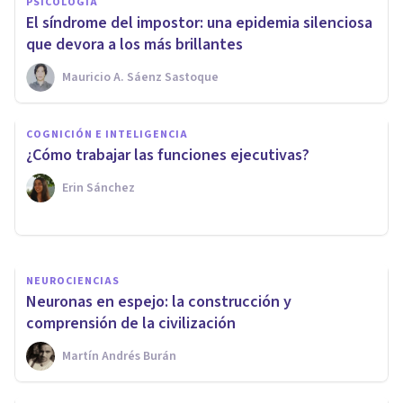
PSICOLOGÍA
El síndrome del impostor: una epidemia silenciosa
que devora a los más brillantes
Mauricio A. Sáenz Sastoque
NEUROCIENCIAS
Neurociencias: la nueva forma
COGNICIÓN E INTELIGENCIA
de entender a la mente
¿Cómo trabajar las funciones ejecutivas?
humana
Erin Sánchez
Adolfo Castañeda
NEUROCIENCIAS
Neuronas en espejo: la construcción y
comprensión de la civilización
Martín Andrés Burán