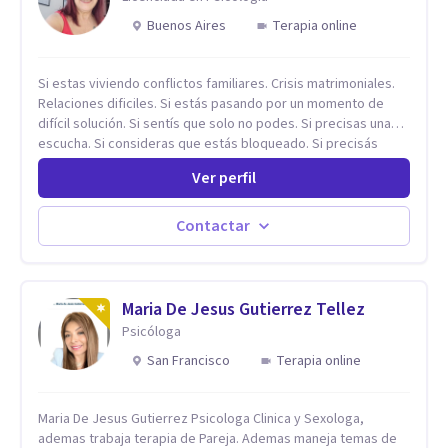
Buenos Aires
Terapia online
Si estas viviendo conflictos familiares. Crisis matrimoniales.
Relaciones dificiles. Si estás pasando por un momento de
difícil solución. Si sentís que solo no podes. Si precisas una
escucha. Si consideras que estás bloqueado. Si precisás
comprensión. Si no logras definir proyectos, objetivos,
Ver perfil
sueños, deseos. Si pensás que lo que te pasa no es tan
grave, pero podría ayudar. Si estás en adicciones y tu
intención es hacer algo con lo que te está pasando. No dudes
Contactar
en comunicarte a fin de comenzar a resolver la situación que
está generando esa angustia.
Maria De Jesus Gutierrez Tellez
Psicóloga
San Francisco
Terapia online
Maria De Jesus Gutierrez Psicologa Clinica y Sexologa,
ademas trabaja terapia de Pareja. Ademas maneja temas de