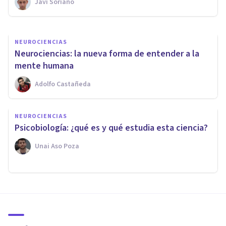
cerebro
Javi Soriano
Javi Soriano
NEUROCIENCIAS
Neurociencias: la nueva forma de entender a la
mente humana
Adolfo Castañeda
NEUROCIENCIAS
Psicobiología: ¿qué es y qué estudia esta ciencia?
Unai Aso Poza