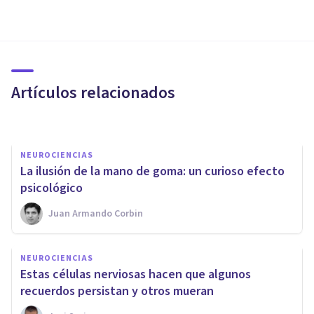
NEUROCIENCIAS
Neurociencia cognitiva:
historia y métodos de estudio
Artículos relacionados
Arturo Torres
NEUROCIENCIAS
​La ilusión de la mano de goma: un curioso efecto
psicológico
Juan Armando Corbin
DROGAS Y ADICCIONES
Una nueva teoría sobre los
NEUROCIENCIAS
psicodélicos y su efecto en el
Estas células nerviosas hacen que algunos
'hemisferio emocional' del
recuerdos persistan y otros mueran