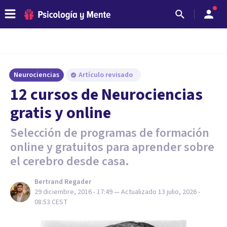
Neurociencias
Artículo revisado
12 cursos de Neurociencias
gratis y online
Selección de programas de formación
online y gratuitos para aprender sobre
el cerebro desde casa.
Bertrand Regader
29 diciembre, 2016 - 17:49
— Actualizado
13 julio, 2026 -
08:53
CEST