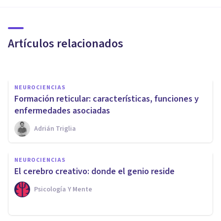
y funciones de esta zona del
cerebro
Artículos relacionados
Isabel Rovira Salvador
NEUROCIENCIAS
​Formación reticular: características, funciones y
enfermedades asociadas
Adrián Triglia
NEUROCIENCIAS
NEUROCIENCIAS
Corteza entorrinal (cerebro):
El cerebro creativo: donde el genio reside
¿qué es y qué funciones tiene?
Psicología Y Mente
Oscar Castillero Mimenza