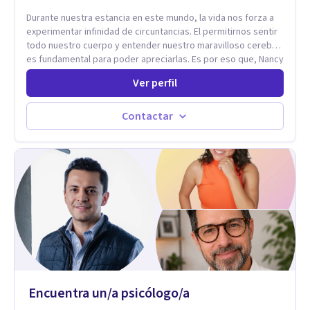
sufrimiento y alcanzan cambios profundos y duraderos en su
Durante nuestra estancia en este mundo, la vida nos forza a
vida y relaciones personales.
experimentar infinidad de circuntancias. El permitirnos sentir
todo nuestro cuerpo y entender nuestro maravilloso cerebro,
es fundamental para poder apreciarlas. Es por eso que, Nancy
Damian esta dispuesta a brindarte una mano amiga atravez de
Ver perfil
herramientas fundamentales para crecer y fortalecer tu
mente, alma y SER. El cómo percibimos y manejamos
nuestros diarios sucesos es el detonator que nos lleva al
Contactar
resultado de efectos impactantes que se nos quedaran
memorables. Ayudar a otros seres humanos a disfrutar de la
hermosa vida que hay, es mi placer y deleite ya que ser FELIZ
es derecho de toda la GENTE.
Encuentra un/a psicólogo/a