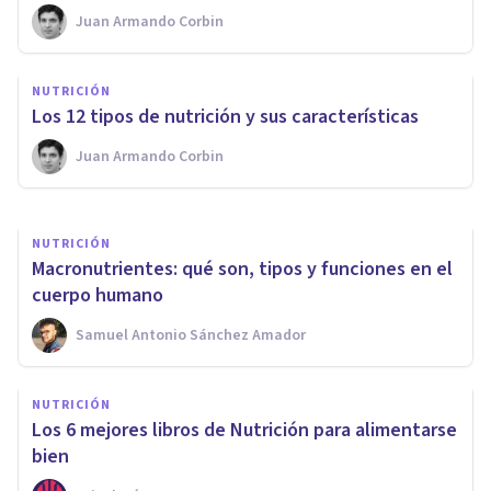
Juan Armando Corbin
NUTRICIÓN
Cómo eliminar la ansiedad por
NUTRICIÓN
la comida, en 8 pasos
Los 12 tipos de nutrición y sus características
Juan Armando Corbin
Jonathan García-Allen
NUTRICIÓN
Macronutrientes: qué son, tipos y funciones en el
cuerpo humano
Samuel Antonio Sánchez Amador
NUTRICIÓN
Los 6 mejores libros de Nutrición para alimentarse
bien