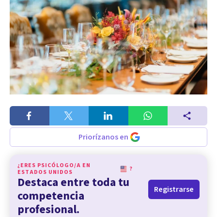
Priorízanos en
¿ERES PSICÓLOGO/A EN
?
ESTADOS UNIDOS
Destaca entre toda tu
Registrarse
competencia
profesional.