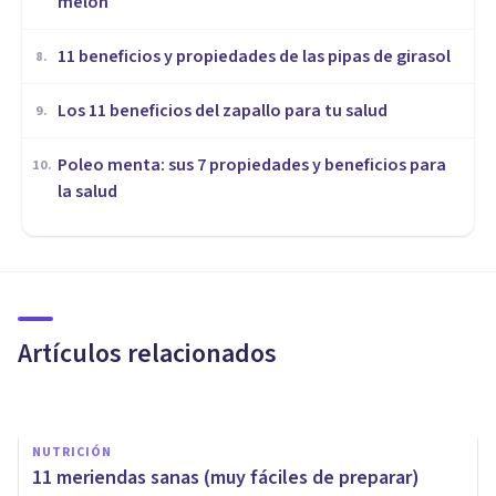
melón
​11 beneficios y propiedades de las pipas de girasol
8
.
Los 11 beneficios del zapallo para tu salud
9
.
Poleo menta: sus 7 propiedades y beneficios para
10
.
la salud
NUTRICIÓN
Psicología y Nutrición: la
importancia de la
alimentación emocional
Artículos relacionados
Jonathan García-Allen
NUTRICIÓN
11 meriendas sanas (muy fáciles de preparar)