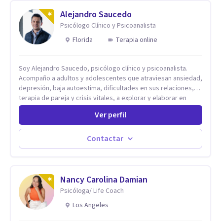
Alejandro Saucedo
Psicólogo Clínico y Psicoanalista
Florida
Terapia online
Soy Alejandro Saucedo, psicólogo clínico y psicoanalista.
Acompaño a adultos y adolescentes que atraviesan ansiedad,
depresión, baja autoestima, dificultades en sus relaciones,
terapia de pareja y crisis vitales, a explorar y elaborar en
profundidad los conflictos internos que generan malestar en
Ver perfil
su presente. A través del proceso psicoanalítico de
autoconocimiento y análisis, es posible acceder a las
historias personales, elaborar las experiencias del pasado y
Contactar
resignificarlas, liberando su influencia para construir un futuro
con mayor libertad y autenticidad. La terapia psicoanalítica
crea un espacio de verbalización libre y sin filtros. A través de
esta conversación abierta y del trabajo analítico conjunto, se
Nancy Carolina Damian
exploran las vivencias que aún condicionan el presente, se les
Psicóloga/ Life Coach
otorga un nuevo sentido y se transforma su impacto
Los Angeles
emocional. De esta forma, los pacientes logran mayor
claridad sobre sí mismos, reducen significativamente su