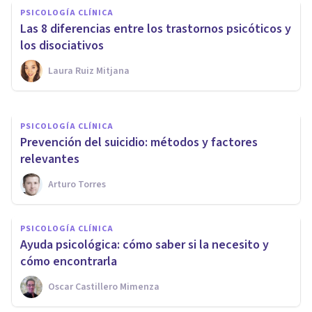
PSICOLOGÍA CLÍNICA
aparición de psicosis
Las 8 diferencias entre los trastornos psicóticos y
analizando el lenguaje
los disociativos
Laura Ruiz Mitjana
Isabel Rovira Salvador
PSICOLOGÍA CLÍNICA
Prevención del suicidio: métodos y factores
relevantes
Arturo Torres
PSICOLOGÍA CLÍNICA
Ayuda psicológica: cómo saber si la necesito y
cómo encontrarla
Oscar Castillero Mimenza