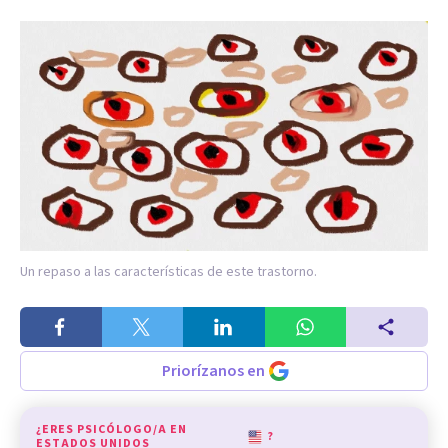
Un repaso a las características de este trastorno.
Priorízanos en
¿ERES PSICÓLOGO/A EN
?
ESTADOS UNIDOS