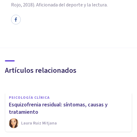
Rojo, 2018). Aficionada del deporte y la lectura.
PSICOLOGÍA CLÍNICA
7 mitos sobre el abuso sexual
infantil (pederastia)
Artículos relacionados
Daniel López Mongay
PSICOLOGÍA CLÍNICA
Esquizofrenia residual: síntomas, causas y
tratamiento
Laura Ruiz Mitjana
PSICOLOGÍA CLÍNICA
Un nuevo software predice la