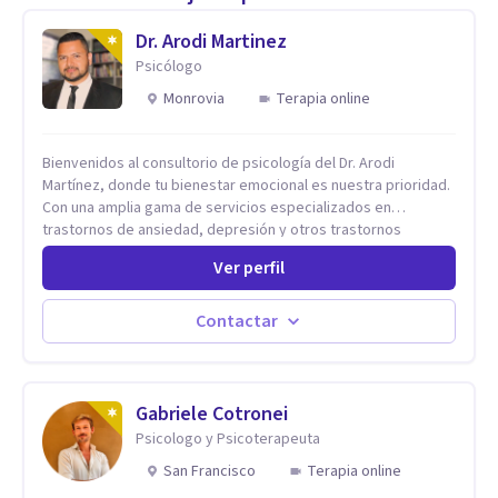
Dr. Arodi Martinez
Psicólogo
Monrovia
Terapia online
Bienvenidos al consultorio de psicología del Dr. Arodi
Martínez, donde tu bienestar emocional es nuestra prioridad.
Con una amplia gama de servicios especializados en
trastornos de ansiedad, depresión y otros trastornos
emocionales, estamos dedicados a ofrecerte el mejor
Ver perfil
tratamiento para mejorar tu salud mental. En nuestro
consultorio, ofrecemos una variedad de terapias y
tratamientos diseñados para satisfacer tus necesidades
Contactar
específicas: Terapia para Trastornos de Ansiedad y
Depresión: Somos expertos en el tratamiento de la ansiedad
y la depresión, utilizando enfoques basados en evidencia
para ayudarte a recuperar tu bienestar emocional. Terapia
Gabriele Cotronei
Individual, de Pareja y Familiar: Trabajamos contigo y tus
Psicologo y Psicoterapeuta
seres queridos para fortalecer las relaciones y mejorar la
San Francisco
Terapia online
dinámica familiar. Evaluaciones Psicológicas y Terapias
Especializadas: Terapia cognitivo-conductual Terapia de