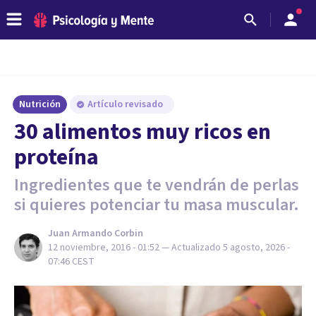
Nutrición
Artículo revisado
30 alimentos muy ricos en
proteína
Ingredientes que te vendrán de perlas
si quieres potenciar tu masa muscular.
Juan Armando Corbin
12 noviembre, 2016 - 01:52
— Actualizado
5 agosto, 2026 -
07:46
CEST