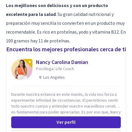
Los mejillones son deliciosos y son un producto
excelente para la salud
. Su gran calidad nutricional y
preparación muy sencilla lo convierten en un producto muy
recomendable. Es rico en proteínas, yodo y vitamina B12. En
100 gramos hay 11 de proteínas.
Encuentra los mejores profesionales cerca de ti
Nancy Carolina Damian
Psicóloga/ Life Coach
Los Angeles
Durante nuestra estancia en este mundo, la vida nos forza a
experimentar infinidad de circuntancias. El permitirnos sentir
todo nuestro cuerpo y entender nuestro maravilloso cerebro,
es fundamental para poder apreciarlas. Es por eso que, Nancy
Damian esta dispuesta a brindarte una mano amiga atravez de
Ver perfil
herramientas fundamentales para crecer y fortalecer tu
mente, alma y SER. El cómo percibimos y manejamos