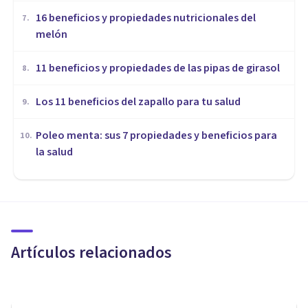
16 beneficios y propiedades nutricionales del
7
.
melón
​11 beneficios y propiedades de las pipas de girasol
8
.
Los 11 beneficios del zapallo para tu salud
9
.
Poleo menta: sus 7 propiedades y beneficios para
10
.
la salud
NEUROCIENCIAS
​Neurogastronomía: comer con
el paladar, un acto del cerebro
Artículos relacionados
Jonathan García-Allen