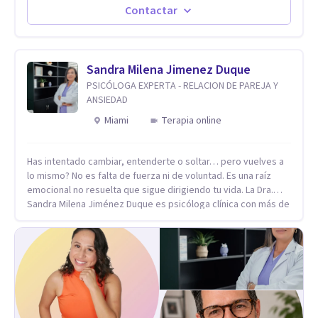
nuestros diarios sucesos es el detonator que nos lleva al
Contactar
resultado de efectos impactantes que se nos quedaran
memorables. Ayudar a otros seres humanos a disfrutar de la
hermosa vida que hay, es mi placer y deleite ya que ser FELIZ
es derecho de toda la GENTE.
Sandra Milena Jimenez Duque
PSICÓLOGA EXPERTA - RELACION DE PAREJA Y
ANSIEDAD
Miami
Terapia online
Has intentado cambiar, entenderte o soltar… pero vuelves a
lo mismo? No es falta de fuerza ni de voluntad. Es una raíz
emocional no resuelta que sigue dirigiendo tu vida. La Dra.
Sandra Milena Jiménez Duque es psicóloga clínica con más de
10 años de experiencia, reconocida como una de las
profesionales más destacadas en el abordaje profundo de la
ansiedad, la baja autoestima, la dependencia emocional y los
conflictos de pareja. Ha trabajado con pacientes en
diferentes países, acompañando procesos complejos. Su
enfoque terapéutico se diferencia por una premisa clara: no
trabaja el síntoma, trabaja la raíz que lo origina. Su
metodología interviene en tres niveles: regulación del