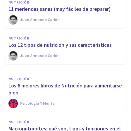
NUTRICIÓN
11 meriendas sanas (muy fáciles de preparar)
NUTRICIÓN
Juan Armando Corbin
Psicología y Nutrición: la
importancia de la
NUTRICIÓN
alimentación emocional
Los 12 tipos de nutrición y sus características
Juan Armando Corbin
Jonathan García-Allen
NUTRICIÓN
Los 6 mejores libros de Nutrición para alimentarse
bien
Psicología Y Mente
NUTRICIÓN
Macronutrientes: qué son, tipos y funciones en el