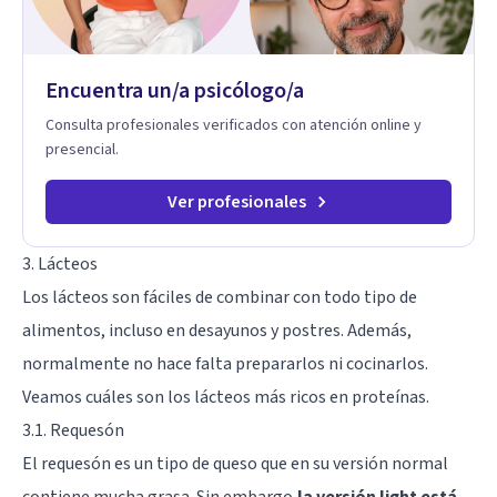
sistema emocional, reprocesamiento de heridas de la
infancia y reestructuración cognitiva profunda, permitiendo
transformar patrones, emociones y decisiones desde su
Encuentra un/a psicólogo/a
origen. Si buscas un proceso superficial, este no es el lugar.
Pero si estás listo(a) para comprender, sanar y transformar la
Consulta profesionales verificados con atención online y
raíz de lo que te ocurre, la Dra. Sandra Milena Jiménez Duque
presencial.
es una de las mejores opciones para acompañarte. Porque
cuando sanas tu mundo interno, cambias tu forma de pensar,
de elegir y de vivir.
Ver profesionales
3. Lácteos
Los lácteos son fáciles de combinar con todo tipo de
alimentos, incluso en desayunos y postres. Además,
normalmente no hace falta prepararlos ni cocinarlos.
Veamos cuáles son los lácteos más ricos en proteínas.
3.1. Requesón
El requesón es un tipo de queso que en su versión normal
contiene mucha grasa. Sin embargo,
la versión light está