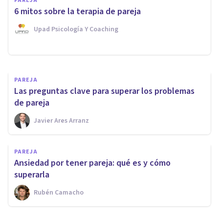
PAREJA
3 causas de la falta de deseo
6 mitos sobre la terapia de pareja
sexual
Upad Psicología Y Coaching
Esther Jiménez García
PAREJA
Las preguntas clave para superar los problemas
de pareja
Javier Ares Arranz
PAREJA
Ansiedad por tener pareja: qué es y cómo
superarla
Rubén Camacho