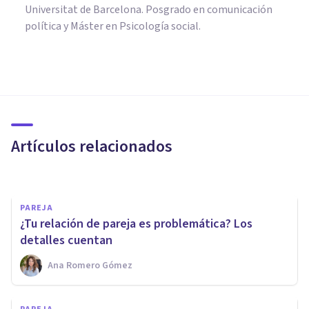
Universitat de Barcelona. Posgrado en comunicación
política y Máster en Psicología social.
PAREJA
Terapia de pareja online en
tiempos de confinamiento
Artículos relacionados
Sara Navarrete
PAREJA
¿Tu relación de pareja es problemática? Los
detalles cuentan
Ana Romero Gómez
PSICOLOGÍA CLÍNICA