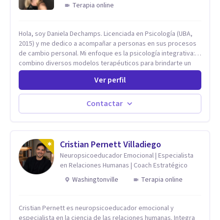
Terapia online
Hola, soy Daniela Dechamps. Licenciada en Psicología (UBA,
2015) y me dedico a acompañar a personas en sus procesos
de cambio personal. Mi enfoque es la psicología integrativa:
combino diversos modelos terapéuticos para brindarte un
espacio humano, seguro y libre de juicios, donde construimos
Ver perfil
juntas las herramientas prácticas que necesitas para tu
bienestar en el día a día. Aunque mi formación inicial es en
Terapia Cognitiva, he incorporado enfoques como el
Contactar
Mindfulness y la Terapia de Aceptación y Compromiso (ACT),
adaptando el tratamiento a tus necesidades particulares. Mi
trayectoria es internacional (Argentina, Estados Unidos,
Europa y Asia). Además, colaboré como psicóloga en
Cristian Pernett Villadiego
Televisión Canaria, conectando con la realidad de las islas.
Neuropsicoeducador Emocional | Especialista
Mis servicios son 100% online y accesibles. Si buscas un
en Relaciones Humanas | Coach Estratégico
espacio de escucha profesional y orientado a resultados,
Washingtonville
Terapia online
empecemos.
Cristian Pernett es neuropsicoeducador emocional y
especialista en la ciencia de las relaciones humanas. Integra