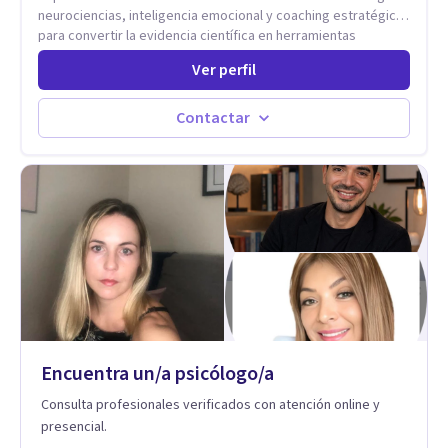
neurociencias, inteligencia emocional y coaching estratégico
para convertir la evidencia científica en herramientas
prácticas que mejoran la forma en que las personas viven,
Ver perfil
aman, lideran y se comunican. Con más de 20 años de
experiencia, acompaña a personas, parejas y líderes en
procesos de desarrollo personal y profesional. Su trabajo se
Contactar
centra en la regulación emocional, las relaciones de pareja, la
comunicación efectiva y el liderazgo consciente. Su
metodología combina psicología contemporánea,
neurociencias y estrategias de cambio basadas en evidencia
para fortalecer la autoestima, desarrollar habilidades
socioemocionales y promover cambios sostenibles. Como
divulgador científico, acerca la psicología y las neurociencias
a la vida cotidiana mediante contenidos claros, rigurosos y
aplicables, con el propósito de impulsar un bienestar integral.
Encuentra un/a psicólogo/a
Consulta profesionales verificados con atención online y
presencial.