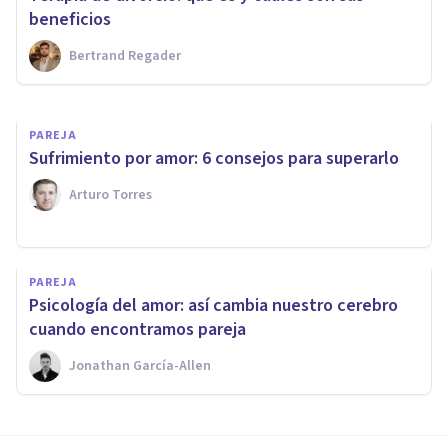
causas y qué hacer
beneficios
Bertrand Regader
Oscar Castillero Mimenza
PAREJA
Sufrimiento por amor: 6 consejos para superarlo
Arturo Torres
PAREJA
​Psicología del amor: así cambia nuestro cerebro
cuando encontramos pareja
Jonathan García-Allen