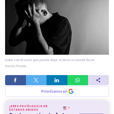
Lidiar con el vacío que puede dejar el divorcio puede llevar
meses.
Pexels.
Priorízanos en
¿ERES PSICÓLOGO/A EN
?
ESTADOS UNIDOS