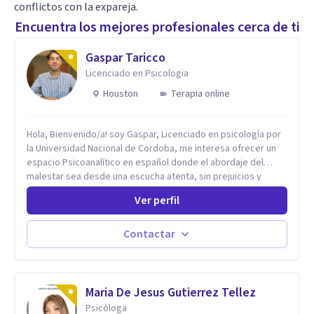
conflictos con la expareja.
Encuentra los mejores profesionales cerca de ti
Gaspar Taricco
Licenciado en Psicologia
Houston
Terapia online
Hola, Bienvenido/a! soy Gaspar, Licenciado en psicología por
la Universidad Nacional de Cordoba, me interesa ofrecer un
espacio Psicoanalítico en español donde el abordaje del
malestar sea desde una escucha atenta, sin prejuicios y
rescatando lo singular de cada caso, sin caer en etiquetas.
Ver perfil
Considero que todas las personas en algún momento pueden
sufrir y cada una por cuestiones particulares, es en mi
espacio donde se le dará un lugar a esas cuestiones
Contactar
singulares de cada uno, para luego generar cambios. Soy una
persona en constante formación, actualmente curso
seminarios, una especialización en psicoanálisis y también
investigo. Siempre en la búsqueda de ser un mejor
Maria De Jesus Gutierrez Tellez
profesional.
Psicóloga