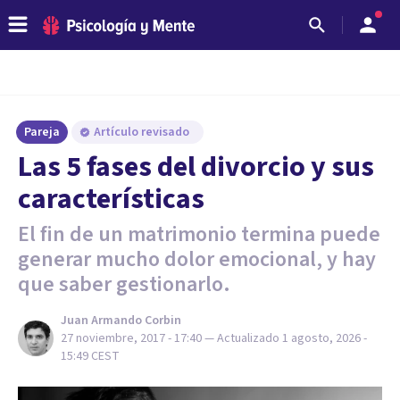
Pareja
Artículo revisado
Las 5 fases del divorcio y sus
características
El fin de un matrimonio termina puede
generar mucho dolor emocional, y hay
que saber gestionarlo.
Juan Armando Corbin
27 noviembre, 2017 - 17:40
— Actualizado
1 agosto, 2026 -
15:49
CEST