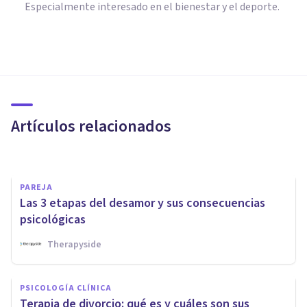
Especialmente interesado en el bienestar y el deporte.
PAREJA
7 consejos para afrontar la
separación
Artículos relacionados
Psicología Y Mente
PAREJA
Las 3 etapas del desamor y sus consecuencias
psicológicas
Therapyside
PSICOLOGÍA CLÍNICA
Depresión por ruptura de
PSICOLOGÍA CLÍNICA
pareja: qué es, síntomas,
Terapia de divorcio: qué es y cuáles son sus