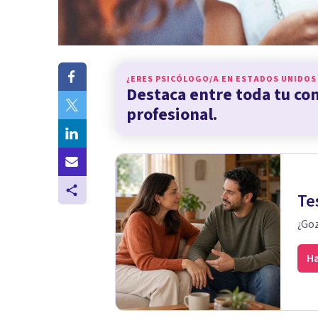
¿ERES PSICÓLOGO/A EN
ESTADOS UNIDOS
Destaca entre toda tu c
profesional.
Te
¿Goz
Ha