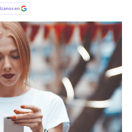
rízanos en