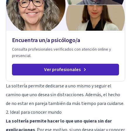
sexual, terapia de pareja, diversidad sexual y de género,
dificultades en el deseo, intimidad, orientación o identidad.
Busco que el espacio terapéutico sea un lugar donde puedas
hablar de estos temas sin juicios, con respeto y libertad.
Trabajo con objetivos claros y realistas, sin fórmulas rígidas:
combinamos profundidad emocional con una mirada práctica
Encuentra un/a psicólogo/a
sobre tu vida diaria.
Consulta profesionales verificados con atención online y
presencial.
Ver profesionales
La soltería permite dedicarse a uno mismo y seguir el
camino que uno desea sin distracciones. Además, el hecho
de no estar en pareja también da más tiempo para cuidarse.
2. Ideal para conocer mundo
La soltería permite hacer lo que uno quiera sin dar
explicaciones
. Por ese motivo, si uno desea viajar y conocer