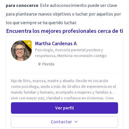
para conocerse
. Este autoconocimiento puede ser clave
para plantearse nuevos objetivos o luchar por aquellos por
los que siempre se ha querido luchar.
Encuentra los mejores profesionales cerca de ti
Martha Cardenas A
Psicología, Asesoría parental positiva y
respetuosa, Mentoria reconexión contigo
Florida
hija de Dios, esposa, madre y abuela. Desde mi vocación
como psicóloga, unida a más de 30 años de experiencia en el
mundo familiar y humano, acompaño a mujeres y familias a
vivir con mayor paz, claridad y confianza en sí mismas. Creo
profundamente que la vida está hecha de etapas, y que cada
Ver perfil
ciclo —personal, emocional, espiritual y familiar— trae
oportunidades de crecimiento. Por eso utilizo una
combinación de psicología positiva, enfoque humanista,
Contactar
herramientas contemporáneas de bienestar mental y