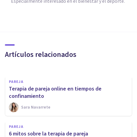
Especialmente interesado en el bienestar y el deporte.
PAREJA
¿Tu relación de pareja es
problemática? Los detalles
cuentan
Artículos relacionados
Ana Romero Gómez
PAREJA
Terapia de pareja online en tiempos de
confinamiento
Sara Navarrete
PAREJA
PAREJA
¿Son más infieles los hombres
6 mitos sobre la terapia de pareja