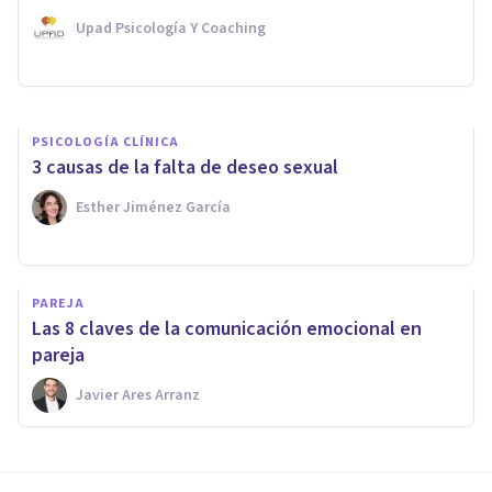
o las mujeres?
Upad Psicología Y Coaching
Xavier Molina
PSICOLOGÍA CLÍNICA
3 causas de la falta de deseo sexual
Esther Jiménez García
PAREJA
Las 8 claves de la comunicación emocional en
pareja
Javier Ares Arranz