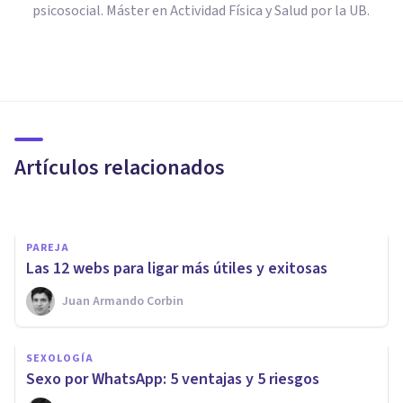
psicosocial. Máster en Actividad Física y Salud por la UB.
PAREJA
Ligar en las redes sociales: 7
consejos para triunfar
Artículos relacionados
Marc Noè Picazo
PAREJA
Las 12 webs para ligar más útiles y exitosas
Juan Armando Corbin
PAREJA
Cómo saber si le gustas a ese
SEXOLOGÍA
chico, en 14 señales
Sexo por WhatsApp: 5 ventajas y 5 riesgos