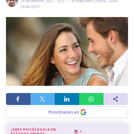
16 diciembre, 2017 - 10:17
— Actualizado
3 mayo, 2026 -
16:48
CEST
Priorízanos en
¿ERES PSICÓLOGO/A EN
?
ESTADOS UNIDOS