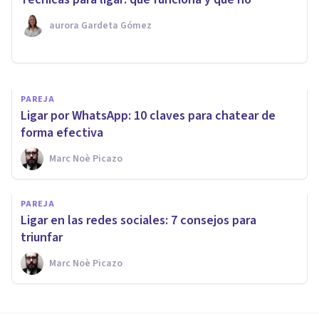
convencerlas
​aurora Gardeta Gómez
Marc Noè Picazo
PAREJA
Ligar por WhatsApp: 10 claves para chatear de
forma efectiva
Marc Noè Picazo
PAREJA
Ligar en las redes sociales: 7 consejos para
triunfar
Marc Noè Picazo