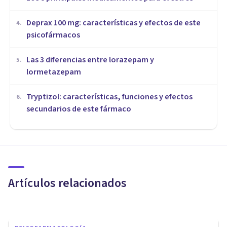
Deprax 100 mg: características y efectos de este
4
.
psicofármacos
Las 3 diferencias entre lorazepam y
5
.
lormetazepam
Tryptizol: características, funciones y efectos
6
.
secundarios de este fármaco
NEUROCIENCIAS
Sistemas efectores: qué son,
tipos y funcionamiento en el
cuerpo humano
Artículos relacionados
Andrés Carrillo