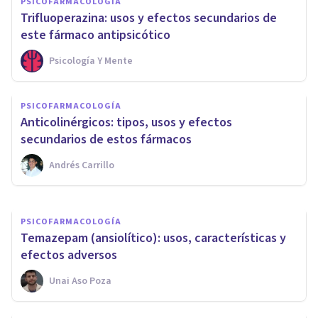
PSICOFARMACOLOGÍA
Trifluoperazina: usos y efectos secundarios de
este fármaco antipsicótico
Psicología Y Mente
PSICOFARMACOLOGÍA
Doxilamina (medicamento):
PSICOFARMACOLOGÍA
usos, indicaciones y efectos
Anticolinérgicos: tipos, usos y efectos
secundarios
secundarios de estos fármacos
Andrés Carrillo
Laura Ruiz Mitjana
PSICOFARMACOLOGÍA
Temazepam (ansiolítico): usos, características y
efectos adversos
Unai Aso Poza